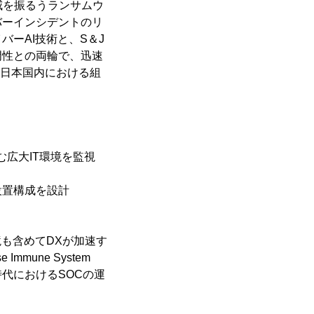
威を振るうランサムウ
バーインシデントのリ
ーAI技術と、S＆J
門性との両輪で、迅速
、日本国内における組
を含む広大IT環境を監視
設置構成を設計
境も含めてDXが加速す
mune System
代におけるSOCの運