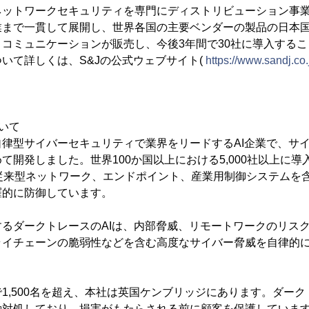
ットワークセキュリティを専門にディストリビューション事業
業まで一貫して展開し、世界各国の主要ベンダーの製品の日本
コミュニケーションが販売し、今後3年間で30社に導入する
いて詳しくは、S&Jの公式ウェブサイト(
https://www.sandj.co.
いて
律型サイバーセキュリティで業界をリードするAI企業で、サ
て開発しました。世界100か国以上における5,000社以上に
、従来型ネットワーク、エンドポイント、産業用制御システムを
羅的に防御しています。
るダークトレースのAIは、内部脅威、リモートワークのリス
ライチェーンの脆弱性などを含む高度なサイバー脅威を自律的
1,500名を超え、本社は英国ケンブリッジにあります。ダークト
動対処しており、損害がもたらされる前に顧客を保護していま