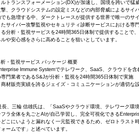
トランスフォーメーション(DX)が加速し、国境を跨いで猛
攻撃、クラウドシステムの設定ミスなどの内部脅威によるサイ
でも急増する中、ダークトレースが提供する世界で唯一のサイバ
きたサイバー攻撃監視やセキュリティ診断サービスにおける専
る分析・監視サービスを24時間365日体制で提供することで
ベルや安心感をさらに高めることを狙いとしています。
ート分析・監視サービス パッケージ 概要
erprise Immune Systemでテレワーク、SaaS、クラウド
専門業者であるS&Jが分析・監視を24時間365日体制で実施
ィ商材販売実績を誇るジェイズ・コミュニケーションが適切な
長、三輪 信雄氏は、「SaaSやクラウド環境、テレワーク環
全体を丸ごとAIが自己学習し、完全可視化できるEnterprise Im
をどこにいようと漏れなく一元監視できるため、ゼロトラスト時
フォームです」と述べています。