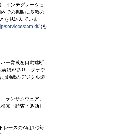
、インテグレーショ
国内での拡販に多数の
ことを見込んでいま
jp/services/cam-dt/
)を
イバー脅威を自動遮断
導入実績があり、クラウ
含む組織のデジタル環
ク、ランサムウェア、
に検知・調査・遮断し
レースのAIは1秒毎
す。