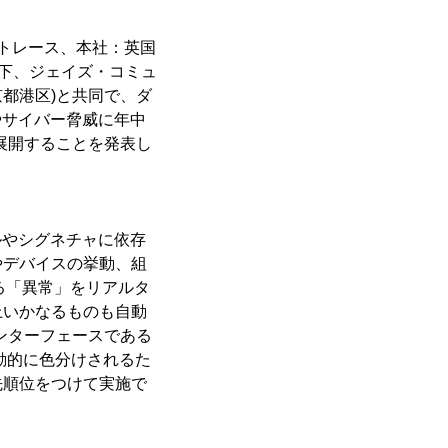
クトレース、本社：英国
以下、ジェイズ・コミュ
京都港区)と共同で、ダ
異常やサイバー脅威に年中
格展開することを発表し
ルールやシグネチャに依存
やデバイスの挙動、組
る「異常」をリアルタ
上いかなるものも自動
ンターフェースである
て自動的に色分けされるた
先順位をつけて実施で