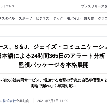
プレスリリース
アットプレス
フスタイル
スポーツ
ビジネス
テック
モバイル
乗り物
クラ
ース、S＆J、ジェイズ・コミュニケーシ
日本語による24時間365日のアラート分析
監視パッケージを本格展開
～初の3社共同サービス、増加する攻撃の予兆に自己学習型AI
両輪で漏れなく早期対応～
ン株式会社
企業動向
2021年7月7日 11:00