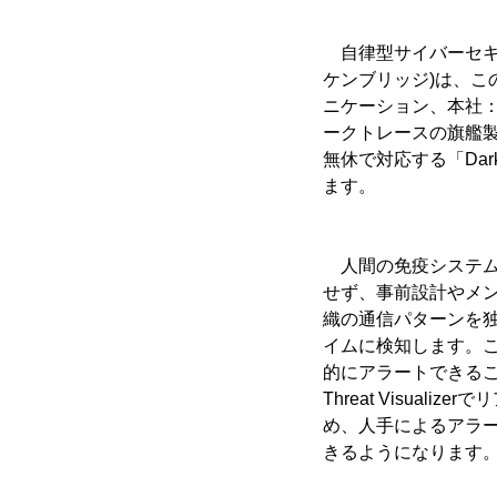
自律型サイバーセキュ
ケンブリッジ)は、こ
ニケーション、本社：
ークトレースの旗艦製品で
無休で対応する「Da
ます。
人間の免疫システムに着想
せず、事前設計やメ
織の通信パターンを独
イムに検知します。
的にアラートできる
Threat Visua
め、人手によるアラ
きるようになります