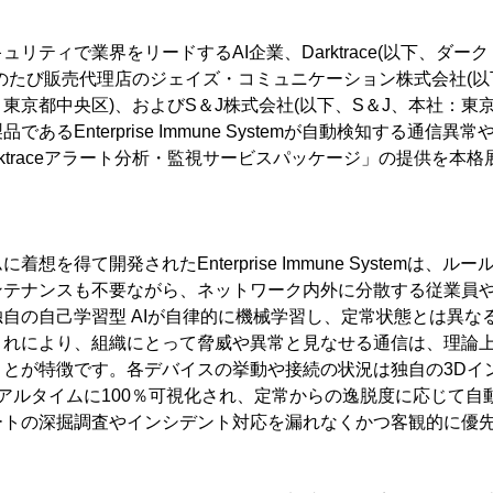
リティで業界をリードするAI企業、Darktrace(以下、ダー
のたび販売代理店のジェイズ・コミュニケーション株式会社(
東京都中央区)、およびS＆J株式会社(以下、S＆J、本社：東
あるEnterprise Immune Systemが自動検知する通信
rktraceアラート分析・監視サービスパッケージ」の提供を本
を得て開発されたEnterprise Immune Systemは、
ンテナンスも不要ながら、ネットワーク内外に分散する従業員
自の自己学習型 AIが自律的に機械学習し、定常状態とは異な
これにより、組織にとって脅威や異常と見なせる通信は、理論
ことが特徴です。各デバイスの挙動や接続の状況は独自の3Dイ
lizerでリアルタイムに100％可視化され、定常からの逸脱度に応じ
ートの深掘調査やインシデント対応を漏れなくかつ客観的に優
。