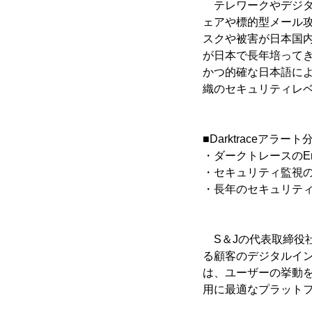
テレワークやデジタル
ェアや標的型メール
スクや被害が日本国内
が日本で長年培って
かつ的確な日本語によ
織のセキュリティレ
■Darktraceアラ
・ダークトレースのEnt
・セキュリティ監視の
・長年のセキュリテ
S＆Jの代表取締役社
る顧客のデジタルインフラ
は、ユーザーの挙動
用に最適なプラット