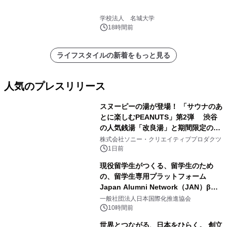
学校法人 名城大学
18時間前
ライフスタイルの新着をもっと見る
人気のプレスリリース
スヌーピーの湯が登場！ 「サウナのあ
とに楽しむPEANUTS」第2弾 渋谷
の人気銭湯「改良湯」と期間限定のコ
1
ラボレーション サウナイキタイコラ
株式会社ソニー・クリエイティブプロダクツ
ボグッズも発売決定！
1日前
現役留学生がつくる、留学生のため
の、留学生専用プラットフォーム
Japan Alumni Network（JAN）β版
2
をリリース
一般社団法人日本国際化推進協会
10時間前
世界とつながる、日本をひらく。 創立