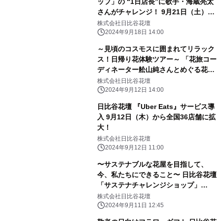
ップ」の “1日店長”に歌手・海蔵亮太
さんがチャレンジ！ 9月21日（土）
Hibiya-Kadan Style 渋谷ヒカリエ
株式会社日比谷花壇
ShinQs店内
2024年9月18日 14:00
～見頃のコスモスに囲まれてリラック
ス！日帰り花体験ツアー～ 「花旅コー
ディネーター舩山純さんとめぐる花散
歩」 千葉・あけぼの山農業公園で10
株式会社日比谷花壇
月18日（金）開催
2024年9月12日 14:00
日比谷花壇 『Uber Eats』サービス導
入 9月12日（木）から全国36店舗に拡
大！
株式会社日比谷花壇
2024年9月12日 11:00
〜サステナブルな花屋を目指して、
今、私たちにできること〜 日比谷花壇
「サステナチャレンジショップ」
Hibiya-Kadan Style 渋谷ヒカリエ
株式会社日比谷花壇
ShinQs店内に 9月11日（水）から25
2024年9月11日 12:45
日（水）期間限定展開。