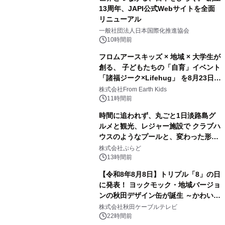
13周年、JAPI公式Webサイトを全面
リニューアル
3
一般社団法人日本国際化推進協会
10時間前
フロムアースキッズ × 地域 × 大学生が
創る、 子どもたちの「自育」イベント
「諸福ジーク×Lifehug」 を8月23日
4
(日)開催
株式会社From Earth Kids
11時間前
時間に追われず、丸ごと1日淡路島グ
ルメと観光、レジャー施設で クラブハ
ウスのようなプールと、変わった形の
5
サウナも 「THE BOXY AWAJI」のお
株式会社ぷらど
得な素泊まり連泊プランで
13時間前
【令和8年8月8日】トリプル「8」の日
に発表！ ヨックモック・地域バージョ
ンの秋田デザイン缶が誕生 ～かわいい
6
秋田犬の子犬と秋田の四季と名所を巡
株式会社秋田ケーブルテレビ
るパッケージ～ 9月1日(火)秋田県内で
22時間前