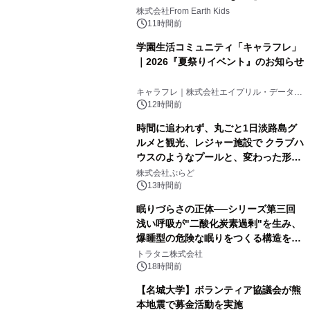
(日)開催
株式会社From Earth Kids
11時間前
学園生活コミュニティ「キャラフレ」
｜2026『夏祭りイベント』のお知らせ
キャラフレ｜株式会社エイプリル・データ・
デザインズ
12時間前
時間に追われず、丸ごと1日淡路島グ
ルメと観光、レジャー施設で クラブハ
ウスのようなプールと、変わった形の
サウナも 「THE BOXY AWAJI」のお
株式会社ぷらど
得な素泊まり連泊プランで
13時間前
眠りづらさの正体──シリーズ第三回
浅い呼吸が"二酸化炭素過剰"を生み、
爆睡型の危険な眠りをつくる構造を解
説
トラタニ株式会社
18時間前
【名城大学】ボランティア協議会が熊
本地震で募金活動を実施