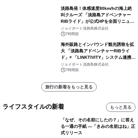
淡路島発！体感速度80km/hの海上絶
叫クルーズ 「淡路島アドベンチャー
RIBライド」が公式HPを全面リニュー
アル！ ～スマホで即予約完了の「スマ
ジョイポート淡路島株式会社
ート設計」へ刷新～
7時間前
海外販路とインバウンド観光誘致を拡
大 「淡路島アドベンチャーRIBライ
ド」× 「LINKTIVITY」システム連携を
開始！
ジョイポート淡路島株式会社
7時間前
旅行の新着をもっと見る
ライフスタイルの新着
もっと見る
「なぜ、その名前にしたの？」に答え
る一通の手紙 ―「きみの名前はね」正
式リリース