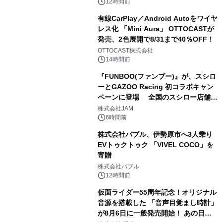
12時間前
有線CarPlay／Android Autoをワイヤ
レス化 「Mini Aura」 OTTOCASTが
発売、2色展開で8/31まで40％OFF！
3
OTTOCAST株式会社
14時間前
『FUNBOO(ファンブー)』が、スシロ
ーとGAZOO Racing 初コラボキャン
ペーンに登場 全国のスシロー店舗で
4
GR 4車種の FUNBOO(ミニカー)付き
株式会社JAM
メニューが展開されます
6時間前
株式会社バブル、伊勢原市へ3人乗り
EVトゥクトゥク 「VIVEL COCO」を
寄贈
5
株式会社バブル
12時間前
仮面ライダー55周年記念！オリジナル
音源を搭載した 「音声目覚まし時計」
が8月6日に一般発売開始！ あの日の
6