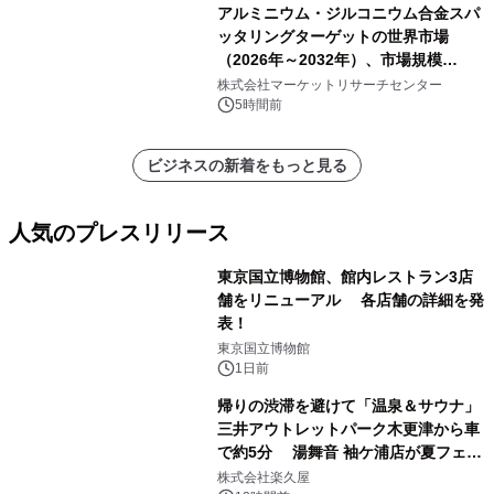
アルミニウム・ジルコニウム合金スパ
ッタリングターゲットの世界市場
（2026年～2032年）、市場規模
（0.995、0.999、その他）・分析レポ
株式会社マーケットリサーチセンター
ートを発表
5時間前
ビジネスの新着をもっと見る
人気のプレスリリース
東京国立博物館、館内レストラン3店
舗をリニューアル 各店舗の詳細を発
表！
1
東京国立博物館
1日前
帰りの渋滞を避けて「温泉＆サウナ」
三井アウトレットパーク木更津から車
で約5分 湯舞音 袖ケ浦店が夏フェア
2
メニューを提供
株式会社楽久屋