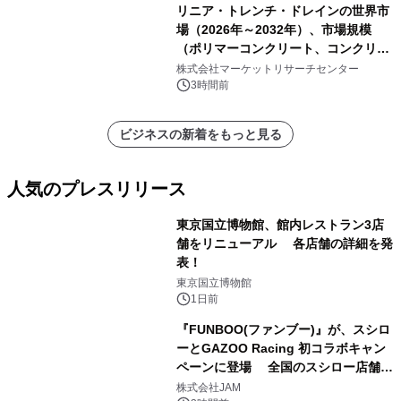
リニア・トレンチ・ドレインの世界市
場（2026年～2032年）、市場規模
（ポリマーコンクリート、コンクリー
ト、プラスチック、金属）・分析レポ
株式会社マーケットリサーチセンター
ートを発表
3時間前
ビジネスの新着をもっと見る
人気のプレスリリース
東京国立博物館、館内レストラン3店
舗をリニューアル 各店舗の詳細を発
表！
1
東京国立博物館
1日前
『FUNBOO(ファンブー)』が、スシロ
ーとGAZOO Racing 初コラボキャン
ペーンに登場 全国のスシロー店舗で
2
GR 4車種の FUNBOO(ミニカー)付き
株式会社JAM