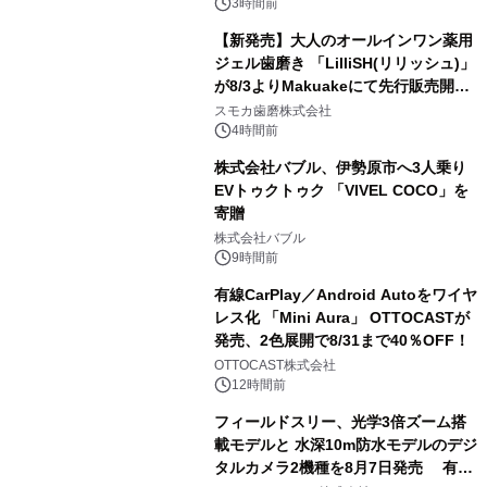
メニューが展開されます
3時間前
【新発売】大人のオールインワン薬用
ジェル歯磨き 「LilliSH(リリッシュ)」
が8/3よりMakuakeにて先行販売開
3
始！
スモカ歯磨株式会社
4時間前
株式会社バブル、伊勢原市へ3人乗り
EVトゥクトゥク 「VIVEL COCO」を
寄贈
4
株式会社バブル
9時間前
有線CarPlay／Android Autoをワイヤ
レス化 「Mini Aura」 OTTOCASTが
発売、2色展開で8/31まで40％OFF！
5
OTTOCAST株式会社
12時間前
フィールドスリー、光学3倍ズーム搭
載モデルと 水深10m防水モデルのデジ
タルカメラ2機種を8月7日発売 有効
6