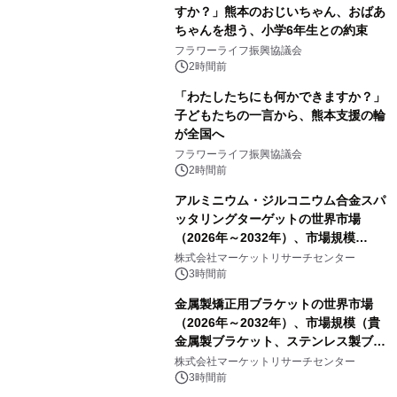
すか？」熊本のおじいちゃん、おばあ
ちゃんを想う、小学6年生との約束
フラワーライフ振興協議会
2時間前
「わたしたちにも何かできますか？」
子どもたちの一言から、熊本支援の輪
が全国へ
フラワーライフ振興協議会
2時間前
アルミニウム・ジルコニウム合金スパ
ッタリングターゲットの世界市場
（2026年～2032年）、市場規模
（0.995、0.999、その他）・分析レポ
株式会社マーケットリサーチセンター
ートを発表
3時間前
金属製矯正用ブラケットの世界市場
（2026年～2032年）、市場規模（貴
金属製ブラケット、ステンレス製ブラ
ケット、純チタン製ブラケット）・分
株式会社マーケットリサーチセンター
析レポートを発表
3時間前