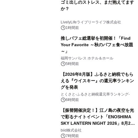
ゴミ出しのストレス、まだ抱えてます
か？
LivelyLifeライブリーライフ株式会社
1時間前
推しパフェ総選挙を初開催！「Find
Your Favorite ～秋のパフェ食べ放題
～」
福岡サンパレス ホテル＆ホール
5時間前
【2026年8月版】ふるさと納税でもら
える『ウイスキー』の還元率ランキン
グを発表
とくさと-ふるさと納税還元率ランキング-
6時間前
【振替開催決定！】江ノ島の夜空を光
で彩るナイトイベント「ENOSHIMA
SKY LANTERN NIGHT 2026」8月22
日(土)振替開催＆受付スタート！
biid株式会社
7時間前