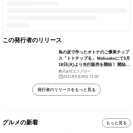
この発行者のリリース
魚の皮で作ったオトナのご褒美チップ
ス「トトチップる」 Makuakeにて5月
18日(火)より先行販売を開始！ 開始12
時間で目標支援金額500％を達成！
株式会社エスグロー
2021年5月28日 15:30
発行者のリリースをもっと見る
グルメの新着
もっと見る