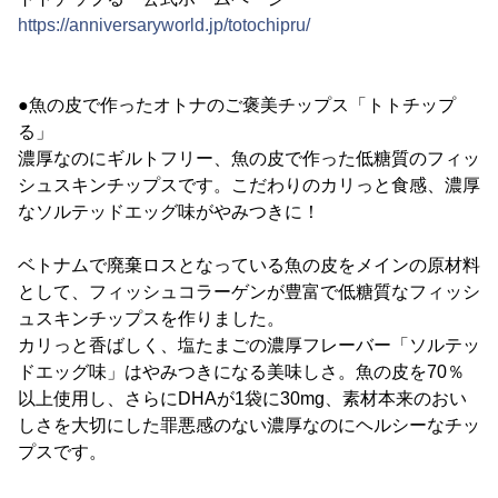
https://anniversaryworld.jp/totochipru/
●魚の皮で作ったオトナのご褒美チップス「トトチップ
る」
濃厚なのにギルトフリー、魚の皮で作った低糖質のフィッ
シュスキンチップスです。こだわりのカリっと食感、濃厚
なソルテッドエッグ味がやみつきに！
ベトナムで廃棄ロスとなっている魚の皮をメインの原材料
として、フィッシュコラーゲンが豊富で低糖質なフィッシ
ュスキンチップスを作りました。
カリっと香ばしく、塩たまごの濃厚フレーバー「ソルテッ
ドエッグ味」はやみつきになる美味しさ。魚の皮を70％
以上使用し、さらにDHAが1袋に30mg、素材本来のおい
しさを大切にした罪悪感のない濃厚なのにヘルシーなチッ
プスです。