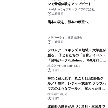
ンで音楽体験をアップデート
LivelyLifeライブリーライフ株式会社
11時間前
熊本の花を、熊本の希望へ。
フラワーライフ振興協議会
11時間前
フロムアースキッズ × 地域 × 大学生が
創る、 子どもたちの「自育」イベント
「諸福ジーク×Lifehug」 を8月23日
(日)開催
株式会社From Earth Kids
1日前
時間に追われず、丸ごと1日淡路島グ
ルメと観光、レジャー施設で クラブハ
ウスのようなプールと、変わった形の
サウナも 「THE BOXY AWAJI」のお
株式会社ぷらど
得な素泊まり連泊プランで
1日前
北前船の歴史が息づく港町・三国湊で