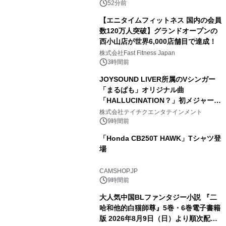
52分前
【エニタイムフィットネス 国内の会員
数120万人突破】グランドオープンの
西小山店が世界6,000店舗目で達成！
株式会社Fast Fitness Japan
3時間前
JOYSOUND LIVER所属のVシンガー
「まるぱも」オリジナル曲
「HALLUCINATION？」初メジャー配
信リリース決定！
株式会社テイチクエンタテインメント
9時間前
「Honda CB250T HAWK」Tシャツ登
場
CAMSHOP.JP
9時間前
大人気中国BLファンタジー小説 『二
哈和他的白猫師尊』5巻・6巻電子書籍
版 2026年8月9日（日）より順次配信