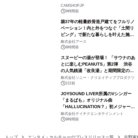
3
CAMSHOP.JP
9時間前
築37年の軽量鉄骨造戸建てをフルリノ
ベーション！内と外をつなぐ「土間リ
ビング」で新たな暮らしを叶えた施工
4
事例を株式会社アースが公開
株式会社アース
8時間前
スヌーピーの湯が登場！ 「サウナのあ
とに楽しむPEANUTS」第2弾 渋谷
の人気銭湯「改良湯」と期間限定のコ
5
ラボレーション サウナイキタイコラ
株式会社ソニー・クリエイティブプロダクツ
ボグッズも発売決定！
2日前
JOYSOUND LIVER所属のVシンガー
「まるぱも」オリジナル曲
「HALLUCINATION？」初メジャー配
6
信リリース決定！
株式会社テイチクエンタテインメント
9時間前
トップ
エンタメ・カルチャーのプレスリリース一覧
吉野家