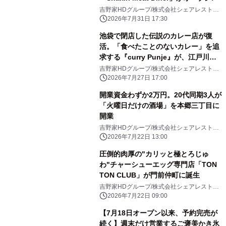
吉野家HDグループ/株式会社シェアレストラ
ン
2026年7月31日 17:30
池袋で閉店した伝説のカレー店が復
活。「食べたことのないカレー」を追
求する『curry Punje』が、江戸川橋
で毎週火曜限定オープン
吉野家HDグループ/株式会社シェアレストラ
ン
2026年7月27日 17:00
開業資金わずか2万円。20代同期3人が
「火曜日だけの酒場」を本郷三丁目に
開業
吉野家HDグループ/株式会社シェアレストラ
ン
2026年7月22日 13:00
圧倒的肉厚の"カリッと極とろじゅ
わ"チャーシューエッグ専門店「TON
TON CLUB」が門前仲町に誕生
吉野家HDグループ/株式会社シェアレストラ
ン
2026年7月22日 09:00
【7月18日オープン以来、予約完売が
続く】週末だけ営業するご褒美かき氷