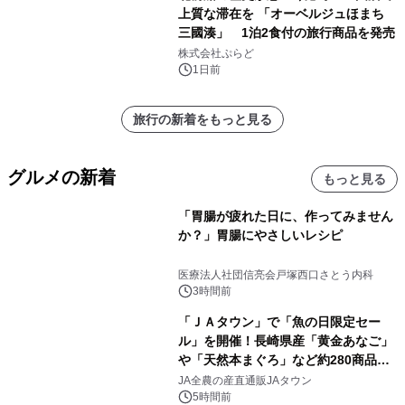
上質な滞在を 「オーベルジュほまち
三國湊」 1泊2食付の旅行商品を発売
株式会社ぷらど
1日前
旅行の新着をもっと見る
グルメの新着
もっと見る
「胃腸が疲れた日に、作ってみません
か？」胃腸にやさしいレシピ
医療法人社団信亮会戸塚西口さとう内科
3時間前
「ＪＡタウン」で「魚の日限定セー
ル」を開催！長崎県産「黄金あなご」
や「天然本まぐろ」など約280商品を
販売！～毎月１０日の定例企画～
JA全農の産直通販JAタウン
5時間前