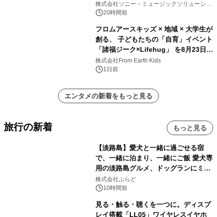
開始
株式会社ソニー・ミュージックソリューショ
ンズ
20時間前
フロムアースキッズ × 地域 × 大学生が
創る、 子どもたちの「自育」イベント
「諸福ジーク×Lifehug」 を8月23日
(日)開催
株式会社From Earth Kids
1日前
エンタメの新着をもっと見る
旅行の新着
もっと見る
【淡路島】愛犬と一緒に過ごせる宿
で、一緒に泊まり、一緒にご飯 愛犬専
用の淡路島グルメ、ドッグランにミニ
プール グランピングとトレーラーハウ
株式会社ぷらど
スの2施設で
10時間前
見る・触る・聴くを一つに。ディスプ
レイ搭載「LL05」ワイヤレスイヤホ