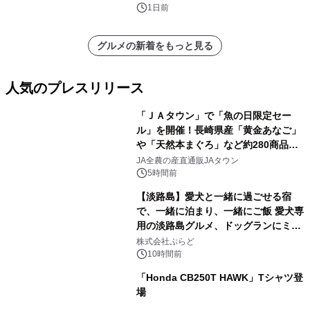
1日前
グルメの新着をもっと見る
人気のプレスリリース
「ＪＡタウン」で「魚の日限定セー
ル」を開催！長崎県産「黄金あなご」
や「天然本まぐろ」など約280商品を
1
販売！～毎月１０日の定例企画～
JA全農の産直通販JAタウン
5時間前
【淡路島】愛犬と一緒に過ごせる宿
で、一緒に泊まり、一緒にご飯 愛犬専
用の淡路島グルメ、ドッグランにミニ
2
プール グランピングとトレーラーハウ
株式会社ぷらど
スの2施設で
10時間前
「Honda CB250T HAWK」Tシャツ登
場