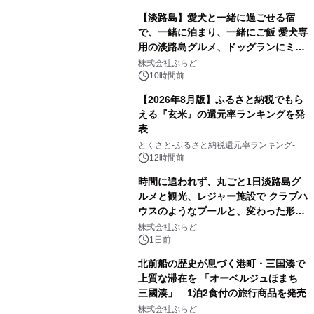
【淡路島】愛犬と一緒に過ごせる宿
で、一緒に泊まり、一緒にご飯 愛犬専
用の淡路島グルメ、ドッグランにミニ
プール グランピングとトレーラーハウ
株式会社ぷらど
スの2施設で
10時間前
【2026年8月版】ふるさと納税でもら
える『玄米』の還元率ランキングを発
表
とくさと-ふるさと納税還元率ランキング-
12時間前
時間に追われず、丸ごと1日淡路島グ
ルメと観光、レジャー施設で クラブハ
ウスのようなプールと、変わった形の
サウナも 「THE BOXY AWAJI」のお
株式会社ぷらど
得な素泊まり連泊プランで
1日前
北前船の歴史が息づく港町・三国湊で
上質な滞在を 「オーベルジュほまち
三國湊」 1泊2食付の旅行商品を発売
株式会社ぷらど