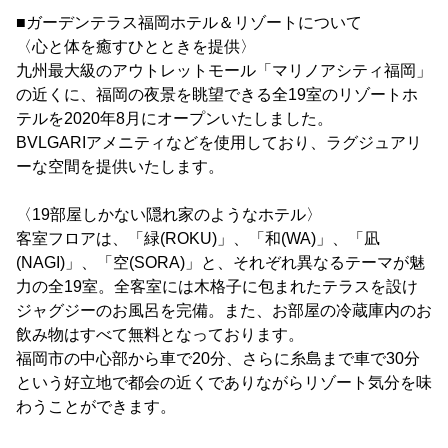
■ガーデンテラス福岡ホテル＆リゾートについて
〈心と体を癒すひとときを提供〉
九州最大級のアウトレットモール「マリノアシティ福岡」
の近くに、福岡の夜景を眺望できる全19室のリゾートホ
テルを2020年8月にオープンいたしました。
BVLGARIアメニティなどを使用しており、ラグジュアリ
ーな空間を提供いたします。
〈19部屋しかない隠れ家のようなホテル〉
客室フロアは、「緑(ROKU)」、「和(WA)」、「凪
(NAGI)」、「空(SORA)」と、それぞれ異なるテーマが魅
力の全19室。全客室には木格子に包まれたテラスを設け
ジャグジーのお風呂を完備。また、お部屋の冷蔵庫内のお
飲み物はすべて無料となっております。
福岡市の中心部から車で20分、さらに糸島まで車で30分
という好立地で都会の近くでありながらリゾート気分を味
わうことができます。