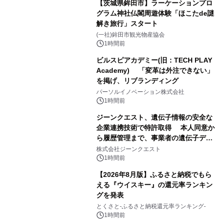
【茨城県鉾田市】ラーケーションプロ
グラム神社仏閣周遊体験「ほこたde謎
解き旅行」スタート
(一社)鉾田市観光物産協会
1時間前
ビルスピアカデミー(旧：TECH PLAY
Academy) 「変革は外注できない」
を掲げ、リブランディング
パーソルイノベーション株式会社
1時間前
ジーンクエスト、遺伝子情報の安全な
企業連携技術で特許取得 本人同意か
ら履歴管理まで、事業者の遺伝子デー
タ活用を支援
株式会社ジーンクエスト
1時間前
【2026年8月版】ふるさと納税でもら
える『ウイスキー』の還元率ランキン
グを発表
とくさと-ふるさと納税還元率ランキング-
1時間前