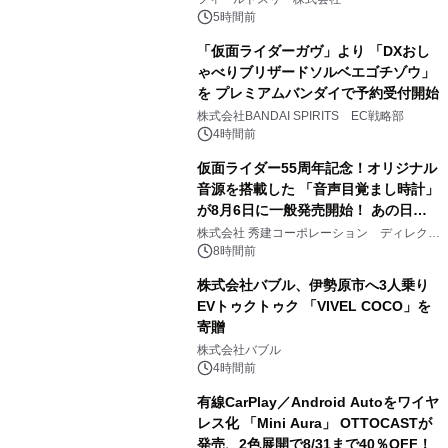
ジ新登場
5時間前
「仮面ライダーガヴ」より 「DXおし
ゃべりブリザードソルベエゴチゾウ」
を プレミアムバンダイで予約受付開始
3
株式会社BANDAI SPIRITS EC戦略部
4時間前
仮面ライダー55周年記念！オリジナル
音源を搭載した 「音声目覚まし時計」
が8月6日に一般発売開始！ あの日の
4
大興奮が今甦る
株式会社 秀建コーポレーション ディレクト
アートギャラリー
8時間前
株式会社バブル、伊勢原市へ3人乗り
EVトゥクトゥク 「VIVEL COCO」を
寄贈
5
株式会社バブル
4時間前
有線CarPlay／Android Autoをワイヤ
レス化 「Mini Aura」 OTTOCASTが
発売、2色展開で8/31まで40％OFF！