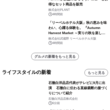
得なセット商品を販売
株式会社PLANT
4時間前
「リーベルホテル大阪」秋の恵みを味
わい、心躍る体験を。 『Autumn
Harvest Market ～実りの秋を楽しむ
ディナー&スイーツビュッフェ～』を9
株式会社武蔵野 リーベルホテル大阪
月18日より開催！
4時間前
グルメの新着をもっと見る
ライフスタイルの新着
もっと見る
石徹白洋品店代表がテレビに9月に出
演 石徹白に伝わる直線裁断の服づく
りについて紹介
石徹白洋品店株式会社
6分前