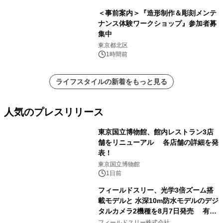
＜事前案内＞『造形制作＆彫刻メンテ
ナンス体験ワークショップ』参加者募
集中
東京都北区
1時間前
ライフスタイルの新着をもっと見る
人気のプレスリリース
東京国立博物館、館内レストラン3店
舗をリニューアル 各店舗の詳細を発
表！
1
東京国立博物館
1日前
フィールドスリー、光学3倍ズーム搭
載モデルと 水深10m防水モデルのデジ
タルカメラ2機種を8月7日発売 有効
2
約1300万画素、用途別に選べるコンデ
フィールドスリー株式会社