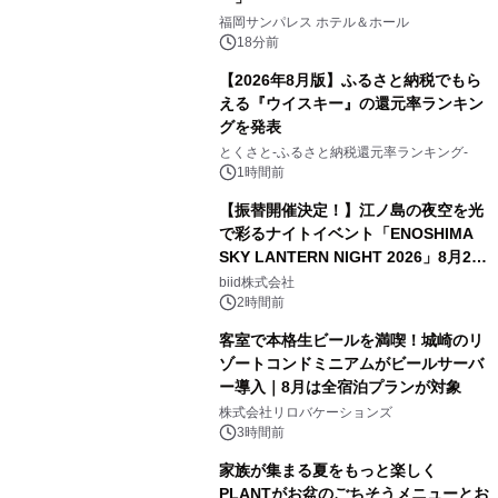
福岡サンパレス ホテル＆ホール
18分前
【2026年8月版】ふるさと納税でもら
える『ウイスキー』の還元率ランキン
グを発表
とくさと-ふるさと納税還元率ランキング-
1時間前
【振替開催決定！】江ノ島の夜空を光
で彩るナイトイベント「ENOSHIMA
SKY LANTERN NIGHT 2026」8月22
日(土)振替開催＆受付スタート！
biid株式会社
2時間前
客室で本格生ビールを満喫！城崎のリ
ゾートコンドミニアムがビールサーバ
ー導入｜8月は全宿泊プランが対象
株式会社リロバケーションズ
3時間前
家族が集まる夏をもっと楽しく
PLANTがお盆のごちそうメニューとお