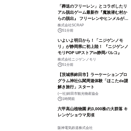
「葬送のフリーレン」とコラボしたリ
アル脱出ゲーム最新作『魔族潜む村か
らの脱出』 フリーレンやヒンメルが武
器を手に魔族を見据える描き下ろしメ
株式会社SCRAP
インビジュアル公開
51分前
いよいよ明日から！「ニジゲンノモ
リ」が静岡県に初上陸！ 『ニジゲンノ
モリPOP UPストアin静岡パルコ』
株式会社ニジゲンノモリ
51分前
【茨城県鉾田市】ラーケーションプロ
グラム神社仏閣周遊体験「ほこたde謎
解き旅行」スタート
(一社)鉾田市観光物産協会
1時間前
六甲高山植物園 約3,000株の大群落 キ
レンゲショウマ見頃
阪神電気鉄道株式会社