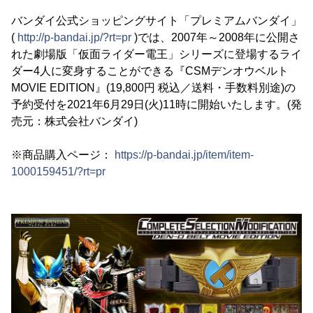
バンダイ公式ショッピングサイト「プレミアムバンダイ」
(
http://p-bandai.jp/?rt=pr
)では、2007年～2008年に公開さ
れた劇場版「仮面ライダー電王」シリーズに登場するライ
ダー4人に変身することができる『CSMデンオウベルト
MOVIE EDITION』(19,800円 税込／送料・手数料別途)の
予約受付を2021年6月29日(火)11時に開始いたします。(発
売元：株式会社バンダイ)
※商品購入ページ：
https://p-bandai.jp/item/item-
1000159451/?rt=pr