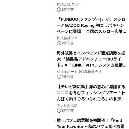
開始
株式会社RS34
1時間前
『FUNBOO(ファンブー)』が、スシロ
ーとGAZOO Racing 初コラボキャン
ペーンに登場 全国のスシロー店舗で
GR 4車種の FUNBOO(ミニカー)付き
株式会社JAM
メニューが展開されます
1時間前
海外販路とインバウンド観光誘致を拡
大 「淡路島アドベンチャーRIBライ
ド」× 「LINKTIVITY」システム連携を
開始！
ジョイポート淡路島株式会社
2時間前
【テレビ新広島】海の恵みに感謝する
ココロを育むフィッシングツアー「わ
んぱく釣りごろつられごろ」の参加小
学生を募集
テレビ新広島
2時間前
推しパフェ総選挙を初開催！「Find
Your Favorite ～秋のパフェ食べ放題