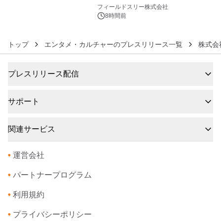
6
約1300万画素、用途別に選べるコンデ
フィールドスリー株式会社
ジ新登場
8時間前
トップ
エンタメ・カルチャーのプレスリリース一覧
株式会社
プレスリリース配信
サポート
関連サービス
•
運営会社
•
パートナープログラム
•
利用規約
•
プライバシーポリシー