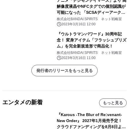
アニメ「デジモンテイマーズ」より 高
解像度液晶やNFCタグでの個別認識が
可能になった 「SCSAディーアーク
ver.松田啓人ULTIMATE」が登場
株式会社BANDAI SPIRITS ネット戦略室
2023年3月16日 12:00
『ウルトラマンパワード』30周年記
念！ 変身アイテム「フラッシュプリズ
ム」を完全新規造形で商品化！
株式会社BANDAI SPIRITS ネット戦略室
2023年3月16日 11:00
発行者のリリースをもっと見る
エンタメの新着
もっと見る
『Karous -The Blur of Re:venant-
New Order』 2027年1月発売予定！
クラウドファンディングを8月8日より