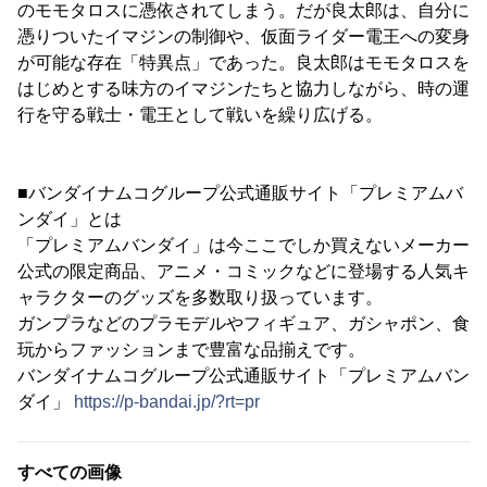
のモモタロスに憑依されてしまう。だが良太郎は、自分に
憑りついたイマジンの制御や、仮面ライダー電王への変身
が可能な存在「特異点」であった。良太郎はモモタロスを
はじめとする味方のイマジンたちと協力しながら、時の運
行を守る戦士・電王として戦いを繰り広げる。
■バンダイナムコグループ公式通販サイト「プレミアムバ
ンダイ」とは
「プレミアムバンダイ」は今ここでしか買えないメーカー
公式の限定商品、アニメ・コミックなどに登場する人気キ
ャラクターのグッズを多数取り扱っています。
ガンプラなどのプラモデルやフィギュア、ガシャポン、食
玩からファッションまで豊富な品揃えです。
バンダイナムコグループ公式通販サイト「プレミアムバン
ダイ」
https://p-bandai.jp/?rt=pr
すべての画像