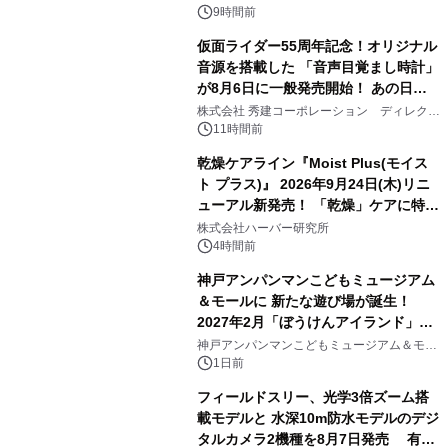
9時間前
仮面ライダー55周年記念！オリジナル
音源を搭載した 「音声目覚まし時計」
が8月6日に一般発売開始！ あの日の
3
大興奮が今甦る
株式会社 秀建コーポレーション ディレクト
アートギャラリー
11時間前
乾燥ケアライン『Moist Plus(モイス
ト プラス)』 2026年9月24日(木)リニ
ューアル新発売！ 「乾燥」ケアに特化
4
し、ライン使いで潤いに満ちた肌へ
株式会社ハーバー研究所
4時間前
神戸アンパンマンこどもミュージアム
＆モールに 新たな遊び場が誕生！
2027年2月「ぼうけんアイランド」が
5
オープン
神戸アンパンマンこどもミュージアム＆モー
ル
1日前
フィールドスリー、光学3倍ズーム搭
載モデルと 水深10m防水モデルのデジ
タルカメラ2機種を8月7日発売 有効