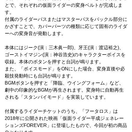
とで、それぞれの仮面ライダーの変身ベルトが完成しま
す。
付属のライダーパスまたはマスターパスをバックル部分に
かざすことで、カバーパーツの種類に応じて固有のライダ
ーへの変身音が発動します。
本体にはジーク(演：三木眞一郎)、牙王(演：渡辺裕之)、
ゴーストイマジン(演：神谷浩史)のキャラクターボイスを
収録。本体のボタンを押すと台詞が鳴ります。
また、「ボイスモード」をONにした場合、変身直後や必
殺技発動時にも台詞が鳴ります。
BGMボタンを押すと「降臨、ウイングフォーム」など、
劇中の印象的なBGMが再生されます。変身時に自動再生
される「スタンバイモード」を実装しています。
付属するライダーチケットのうち、「フータロス」は
2018年に公開された映画「仮面ライダー平成ジェネレー
ションズFOREVER」に登場したもので、今回が初の商品