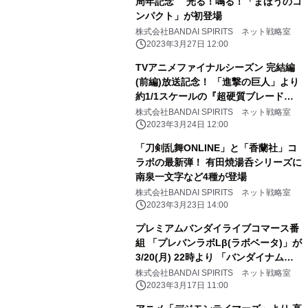
周年記念 光る！鳴る！「まほうのコ
ンパクト」が初登場
株式会社BANDAI SPIRITS ネット戦略室
2023年3月27日 12:00
TVアニメファイナルシーズン 完結編
(前編)放送記念！ 「進撃の巨人」より
約1/1スケールの『超硬質ブレード』
が登場！
株式会社BANDAI SPIRITS ネット戦略室
2023年3月24日 12:00
「刀剣乱舞ONLINE」と「香蘭社」コ
ラボの最新弾！ 有田焼湯呑シリーズに
南泉一文字など4種が登場
株式会社BANDAI SPIRITS ネット戦略室
2023年3月23日 14:00
プレミアムバンダイライブコマース番
組 「プレバンラボLβ(ラボベータ)」が
3/20(月) 22時より 「バンダイナムコ
Cross Store 東京」で配信決定 ゲス
株式会社BANDAI SPIRITS ネット戦略室
トは宮下草薙・宮下兼史鷹(みやした
2023年3月17日 11:00
けんしょう)さん！