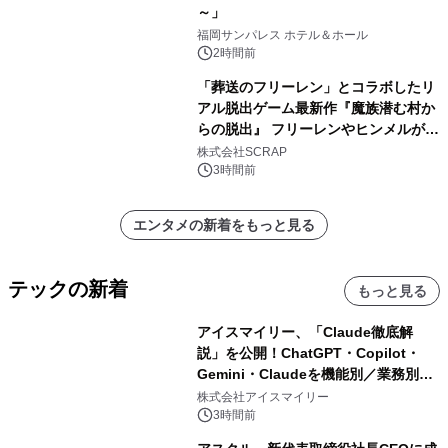
～」
福岡サンパレス ホテル＆ホール
2時間前
「葬送のフリーレン」とコラボしたリ
アル脱出ゲーム最新作『魔族潜む村か
らの脱出』 フリーレンやヒンメルが武
器を手に魔族を見据える描き下ろしメ
株式会社SCRAP
インビジュアル公開
3時間前
エンタメの新着をもっと見る
テックの新着
もっと見る
アイスマイリー、「Claude徹底解
説」を公開！ChatGPT・Copilot・
Gemini・Claudeを機能別／業務別に
比較―自社に合う生成AIの選び方がわ
株式会社アイスマイリー
かる実践ガイド
3時間前