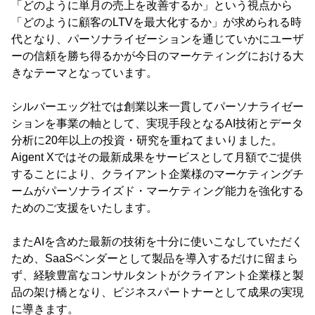
「どのように単月の売上を改善するか」という視点から
「どのように顧客のLTVを最大化するか」が求められる時
代となり、パーソナライゼーションを通じていかにユーザ
ーの信頼を勝ち得るかが今日のマーケティングにおける大
きなテーマとなっています。
シルバーエッグ社では創業以来一貫してパーソナライゼー
ションを事業の軸として、実現手段となるAI技術とデータ
分析に20年以上の投資・研究を重ねてまいりました。
Aigent Xではその最新成果をサービスとして月額でご提供
することにより、クライアント企業様のマーケティングチ
ームがパーソナライズド・マーケティング能力を強化する
ためのご支援をいたします。
またAIを含めた最新の技術を十分に使いこなしていただく
ため、SaaSベンダーとして製品を導入するだけに留まら
ず、経験豊富なコンサルタントがクライアント企業様と製
品の架け橋となり、ビジネスパートナーとして成果の実現
に導きます。