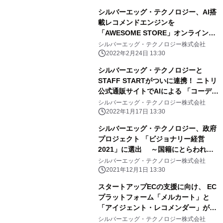
シルバーエッグ・テクノロジー、AI搭
載レコメンドエンジンを
「AWESOME STORE」オンラインス
トアに導入
シルバーエッグ・テクノロジー株式会社
2022年2月24日 13:30
シルバーエッグ・テクノロジーと
STAFF STARTがついに連携！ ニトリ
公式通販サイトでAIによる 「コーディ
ネートコンテンツ」のレコメンドを開
シルバーエッグ・テクノロジー株式会社
始
2022年1月17日 13:30
シルバーエッグ・テクノロジー、政府
プロジェクト 「ビジョナリー経営
2021」に選出 ～国籍にとらわれな
い新しい経営手法に取り組む企業とし
シルバーエッグ・テクノロジー株式会社
て、 高度外国人IT人材雇用を促進～
2021年12月1日 13:30
スタートアップECの支援に向け、 EC
プラットフォーム「メルカート」と
「アイジェント・レコメンダー」が機
能連携
シルバーエッグ・テクノロジー株式会社