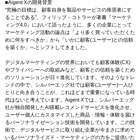
■Aigent Xの開発背景
“究極の目標は、顧客自身を製品やサービスの推奨者にす
ることである”。フィリップ・コトラーが著書『マーケテ
ィング4.0』において語ったように、多くの企業にとって
マーケティング活動の論点は「より多く買っていただくた
めに何をすべきか」から「いかに顧客(ユーザー)との信頼
を築くか」へとシフトしてきました。
デジタルマーケティングの世界においても顧客体験(CX)
やプライバシーへの取組みなど、顧客との信頼を築くため
のソリューションが日々進化しています。そのようなトレ
ンドの中で、シルバーエッグ社では顧客(ユーザー)一人ひ
とりと向き合うことが、これほどまで重要になっている時
代はないと考えています。Aigent Xでは、シルバーエッグ
社が独自開発したAI搭載レコメンドサービスを進化させ、
ユーザー個人にカスタマイズした商品・情報・体験を届け
るパーソナライゼーション技術を開発しています。この技
術で、デジタルサービスに取り組む企業が今まさに求めて
いるパーソナライズド・マーケティングの力をご提供いた