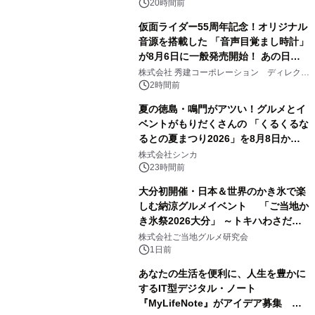
ル
20時間前
仮面ライダー55周年記念！オリジナル
音源を搭載した 「音声目覚まし時計」
が8月6日に一般発売開始！ あの日の
3
大興奮が今甦る
株式会社 秀建コーポレーション ディレクト
アートギャラリー
2時間前
夏の徳島・鳴門がアツい！グルメとイ
ベントがもりだくさんの 「くるくるな
るとの夏まつり2026」を8月8日から9
4
日間開催 ～夏限定メニューや大抽選
株式会社シンカ
会、大学芋スティックの振る舞いも～
23時間前
大分初開催・日本＆世界のかき氷で楽
しむ納涼グルメイベント 「ご当地か
き氷祭2026大分」 ～トキハわさだタ
5
ウンで8月21日～31日まで11日間限定
株式会社ご当地グルメ研究会
開催～
1日前
あなたの生活を便利に、人生を豊かに
するIT型デジタル・ノート
『MyLifeNote』がアイデア募集 優
6