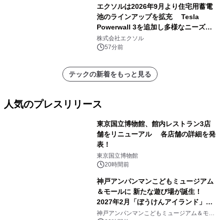
エクソルは2026年9月より住宅用蓄電
池のラインアップを拡充 Tesla
Powerwall 3を追加し多様なニーズに
応える提案体制を強化
株式会社エクソル
57分前
テックの新着をもっと見る
人気のプレスリリース
東京国立博物館、館内レストラン3店
舗をリニューアル 各店舗の詳細を発
表！
1
東京国立博物館
20時間前
神戸アンパンマンこどもミュージアム
＆モールに 新たな遊び場が誕生！
2027年2月「ぼうけんアイランド」が
2
オープン
神戸アンパンマンこどもミュージアム＆モー