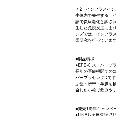
＊2 インフラメイジ
生体内で発生する、
語で炎症老化と訳さ
生した免疫炎症によ
ンズでは、インフラ
因研究を行っていま
■製品特徴
●EPE-C スーパープ
長年の医療機関での臨
パープラセンタDです
胎盤・臍帯・羊膜を
合した小粒で飲みや
■発売1周年キャンペ
●LINEお友達登録で1