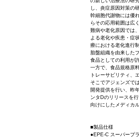
の新しい治療法の研
し、炎症原因対策の
幹細胞代謝物には優れ
らその応用範囲は広
難病や老化原因では
よる老化や疾患・症状進行
療における老化進行
胎盤組織を由来した
食品としての利用が
一方で、食品規格原
トレーサビリティ、
そこでアジェンズでは
開発提供を行い、昨年
ンタDのリリースを行
向けにしたメディカ
■製品仕様
●EPE-C スーパープ