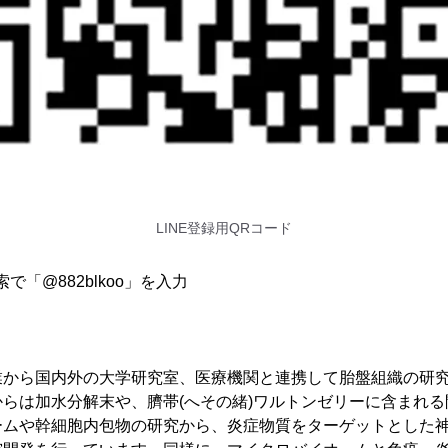
LINE登録用QRコード
索で「@882blkoo」を入力
業から国内外の大学研究室、医療機関と連携して胎盤組織の研
らは加水分解末や、臍帯(へその緒)ワルトンゼリーに含まれ
ームや幹細胞内包物の研究から、炎症物質をターゲットとした