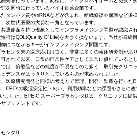
究開発を行っています。同様に、マイクロバイオームと免疫・
研究を同時に行っているバイオ創薬企業です。
たタンパク質やmRNAなどが含まれ、組織修復や保護など多
く、次世代医療の大切な一角となっています。
、共通側面を持つ現象としてインフラメイジング問題が認識さ
はQOL(Quality Of Life)を大きく損ないます。当社が
制御につながるキーがインフラメイジング問題です。
プラセンタ末の医療応用は古く、非常に多くの臨床研究例があ
許可されて以来、日常の恒常性ケアとして非常に優れていると
料では、倍散品などの純度が不明なものも多く、取引先クリニ
エビデンスがはっきりとしているものが求められました。
、医療研究開発と同様の考え方で管理、開発、製造を行ったEPE
、EPEsの吸湿安定性・匂い、利用効率などの課題をさらに
いました。EPE-C スーパープラセンタDは、クリニックに提
ルサプリメントです。
ラセンタD