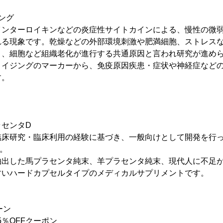
ング
インターロイキンなどの炎症性サイトカインによる、慢性の微
れる現象です。乾燥などの外部環境刺激や肥満細胞、ストレス
り、細胞など組織老化が進行する共通原因と言われ研究が進め
メイジングのマーカーから、免疫原因疾患・症状や神経症など
す。
ラセンタD
床研究・臨床利用の経験に基づき、一般向けとして開発を行った
。
抽出した馬プラセンタ純末、羊プラセンタ純末、現代人に不足が
すいハードカプセルタイプのメディカルサプリメントです。
ーン
5％OFFクーポン