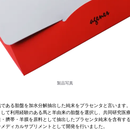
製品写真
織である胎盤を加水分解抽出した純末をプラセンタと言います
として利用経験のある馬と羊由来の胎盤を選択し、共同研究医
盤・臍帯・羊膜を原料として抽出したプラセンタ純末を含有す
合メディカルサプリメントとして開発を行いました。