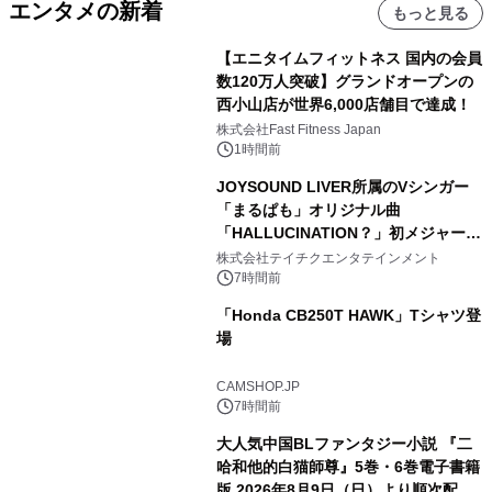
エンタメの新着
もっと見る
【エニタイムフィットネス 国内の会員
数120万人突破】グランドオープンの
西小山店が世界6,000店舗目で達成！
株式会社Fast Fitness Japan
1時間前
JOYSOUND LIVER所属のVシンガー
「まるぱも」オリジナル曲
「HALLUCINATION？」初メジャー配
信リリース決定！
株式会社テイチクエンタテインメント
7時間前
「Honda CB250T HAWK」Tシャツ登
場
CAMSHOP.JP
7時間前
大人気中国BLファンタジー小説 『二
哈和他的白猫師尊』5巻・6巻電子書籍
版 2026年8月9日（日）より順次配信