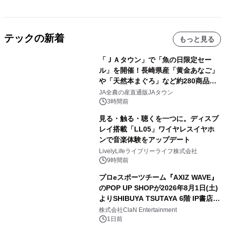
テックの新着
もっと見る
「ＪＡタウン」で「魚の日限定セー
ル」を開催！長崎県産「黄金あなご」
や「天然本まぐろ」など約280商品を
販売！～毎月１０日の定例企画～
JA全農の産直通販JAタウン
3時間前
見る・触る・聴くを一つに。ディスプ
レイ搭載「LL05」ワイヤレスイヤホ
ンで音楽体験をアップデート
LivelyLifeライブリーライフ株式会社
9時間前
プロeスポーツチーム『AXIZ WAVE』
のPOP UP SHOPが2026年8月1日(土)
よりSHIBUYA TSUTAYA 6階 IP書店で
開催決定！！
株式会社ClaN Entertainment
1日前