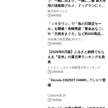
で、一緒に泊まり、一緒にご飯 愛犬専
用の淡路島グルメ、ドッグランにミニ
1
プール グランピングとトレーラーハウ
株式会社ぷらど
スの2施設で
8時間前
「ＪＡタウン」で「魚の日限定セー
ル」を開催！長崎県産「黄金あなご」
や「天然本まぐろ」など約280商品を
2
販売！～毎月１０日の定例企画～
JA全農の産直通販JAタウン
3時間前
【2026年8月版】ふるさと納税でもら
える『玄米』の還元率ランキングを発
表
3
とくさと-ふるさと納税還元率ランキング-
10時間前
「Honda CB250T HAWK」Tシャツ登
場
4
CAMSHOP.JP
7時間前