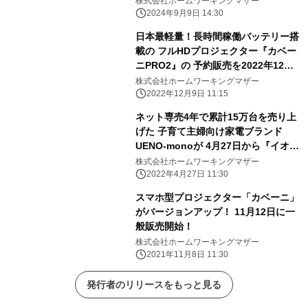
株式会社ホームワーキングマザー
2024年9月9日 14:30
日本最軽量！長時間稼働バッテリー搭
載の フルHDプロジェクター『カベー
ニPRO2』の 予約販売を2022年12月
22日より開始
株式会社ホームワーキングマザー
2022年12月9日 11:15
ネット専売4年で累計15万台を売り上
げた 子育て主婦向け家電ブランド
UENO-monoが 4月27日から『イオン
レイクタウン』にて初出展
株式会社ホームワーキングマザー
2022年4月27日 11:30
スマホ型プロジェクター「カベーニ」
がバージョンアップ！ 11月12日に一
般販売開始！
株式会社ホームワーキングマザー
2021年11月8日 11:30
発行者のリリースをもっと見る