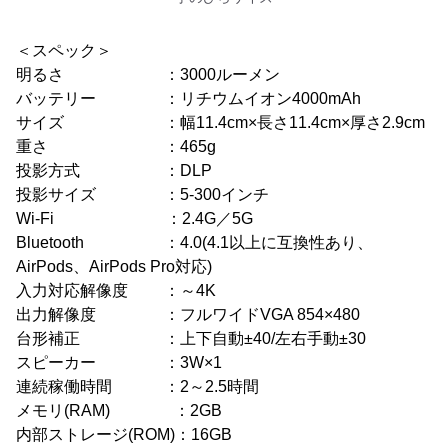
＜スペック＞
明るさ ：3000ルーメン
バッテリー ：リチウムイオン4000mAh
サイズ ：幅11.4cm×長さ11.4cm×厚さ2.9cm
重さ ：465g
投影方式 ：DLP
投影サイズ ：5-300インチ
Wi-Fi ：2.4G／5G
Bluetooth ：4.0(4.1以上に互換性あり、
AirPods、AirPods Pro対応)
入力対応解像度 ：～4K
出力解像度 ：フルワイドVGA 854×480
台形補正 ：上下自動±40/左右手動±30
スピーカー ：3W×1
連続稼働時間 ：2～2.5時間
メモリ(RAM) ：2GB
内部ストレージ(ROM)：16GB