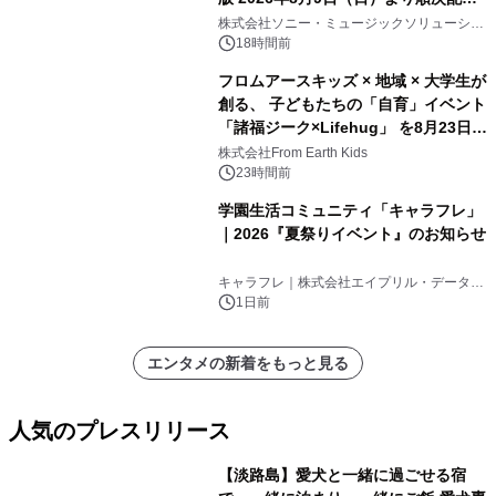
開始
株式会社ソニー・ミュージックソリューショ
ンズ
18時間前
フロムアースキッズ × 地域 × 大学生が
創る、 子どもたちの「自育」イベント
「諸福ジーク×Lifehug」 を8月23日
(日)開催
株式会社From Earth Kids
23時間前
学園生活コミュニティ「キャラフレ」
｜2026『夏祭りイベント』のお知らせ
キャラフレ｜株式会社エイプリル・データ・
デザインズ
1日前
エンタメの新着をもっと見る
人気のプレスリリース
【淡路島】愛犬と一緒に過ごせる宿