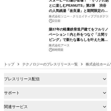
スヌーピーの湯が登場！ 「サウナのあ
とに楽しむPEANUTS」第2弾 渋谷
の人気銭湯「改良湯」と期間限定のコ
5
ラボレーション サウナイキタイコラ
株式会社ソニー・クリエイティブプロダクツ
ボグッズも発売決定！
2日前
築37年の軽量鉄骨造戸建てをフルリノ
ベーション！内と外をつなぐ「土間リ
ビング」で新たな暮らしを叶えた施工
6
事例を株式会社アースが公開
株式会社アース
6時間前
トップ
テクノロジーのプレスリリース一覧
株式会社ホーム
プレスリリース配信
サポート
関連サービス