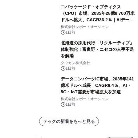
コパッケージド・オプティクス
（CPO）市場、2035年28億8,700万米
ドルへ拡大、CAGR36.2％｜AIデータ
センター・高速光通信需要が成長を加
株式会社レポートオーシャン
速
1日前
北海道の採用代行「リクルーティブ」
体制強化！富良野・ニセコの人手不足
を解消
クウカン株式会社
1日前
データコンバータIC市場、2035年141
億米ドルへ成長｜CAGR6.4％、AI・
5G・IoT需要が市場拡大を加速
株式会社レポートオーシャン
1日前
テックの新着をもっと見る