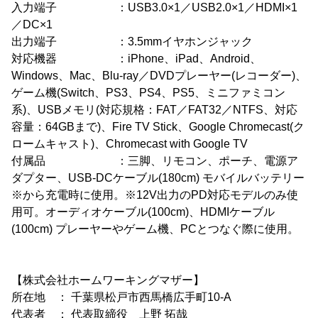
入力端子 ：USB3.0×1／USB2.0×1／HDMI×1
／DC×1
出力端子 ：3.5mmイヤホンジャック
対応機器 ：iPhone、iPad、Android、
Windows、Mac、Blu-ray／DVDプレーヤー(レコーダー)、
ゲーム機(Switch、PS3、PS4、PS5、ミニファミコン
系)、USBメモリ(対応規格：FAT／FAT32／NTFS、対応
容量：64GBまで)、Fire TV Stick、Google Chromecast(ク
ロームキャスト)、Chromecast with Google TV
付属品 ：三脚、リモコン、ポーチ、電源ア
ダプター、USB-DCケーブル(180cm) モバイルバッテリー
※から充電時に使用。※12V出力のPD対応モデルのみ使
用可。オーディオケーブル(100cm)、HDMIケーブル
(100cm) プレーヤーやゲーム機、PCとつなぐ際に使用。
【株式会社ホームワーキングマザー】
所在地 ： 千葉県松戸市西馬橋広手町10-A
代表者 ： 代表取締役 上野 拓哉