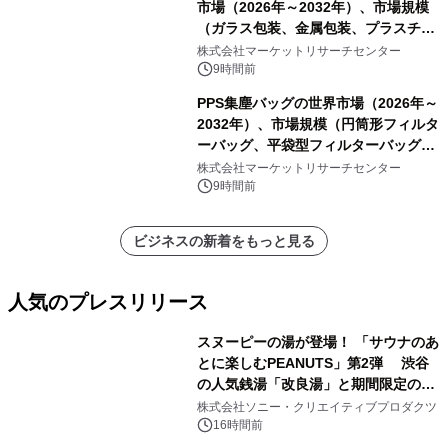
市場（2026年～2032年）、市場規模
（ガラス包装、金属包装、プラスチッ
ク包装、その他）・分析レポートを発
株式会社マーケットリサーチセンター
表
9時間前
PPS集塵バッグの世界市場（2026年～
2032年）、市場規模（円筒形フィルタ
ーバッグ、平袋型フィルターバッグ、
プリーツフィルターバッグ、その
株式会社マーケットリサーチセンター
他）・分析レポートを発表
9時間前
ビジネスの新着をもっと見る
人気のプレスリリース
スヌーピーの湯が登場！ 「サウナのあ
とに楽しむPEANUTS」第2弾 渋谷
の人気銭湯「改良湯」と期間限定のコ
1
ラボレーション サウナイキタイコラ
株式会社ソニー・クリエイティブプロダクツ
ボグッズも発売決定！
16時間前