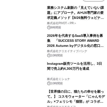
業務システム刷新の「見えていない課
題」にアプローチ。AI×UX専門家の要
求定義メソッド【8/26無料ウェビナ
ー】株式会社PIVOT
株式会社PIVOT＜PR＞
6時間前
2026年を代表するSaaS導入事例を募
集 「SUCCESS STORY AWARD
2026 Autumn byデジタル化の窓口」
開催
株式会社クリエイティブバンク
10時間前
Instagram販売ツールを活用し、3日
間で売上約4,300万円を達成
株式会社ミショナ
10時間前
【世界猫の日に、猫たちの幸せを願っ
て。】 コスモウォーター「にゃんモデ
ル」×フェリシモ「猫部」が コラボキ
ャンペーンを実施
株式会社コスモライフ