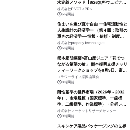
求定義メソッド【8/26無料ウェビナ
ー】株式会社PIVOT
株式会社PIVOT＜PR＞
6時間前
住まいを選び直す自由 ー住宅流動性と
人生設計の経済学ー （第４回：取引の
重さの経済学──情報・信頼・制度を
PropTechはどう組み替えるか）｜
株式会社property technologies
PropTech-Lab
6時間前
熊本産胡蝶蘭×富山産ジニア「花でつ
ながる希望の輪」 熊本復興支援チャリ
ティーワークショップを8月9日、富
山・射水で開催
フラワーライフ振興協議会
8時間前
耐性基準の世界市場（2026年～2032
年）、市場規模（国家標準、一級標
準、二級標準、作業標準）・分析レポ
ートを発表
株式会社マーケットリサーチセンター
9時間前
スキンケア製品パッケージングの世界