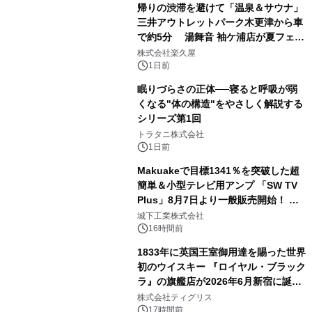
帰りの渋滞を避けて「温泉＆サウナ」
三井アウトレットパーク木更津から車
で約5分 湯舞音 袖ケ浦店が夏フェア
2
メニューを提供
株式会社楽久屋
1日前
眠りづらさの正体──寝ると呼吸が弱
くなる"体の構造"をやさしく解説する
シリーズ第1回
3
トラタニ株式会社
1日前
Makuakeで目標1341％を突破した超
簡単＆小型テレビ用アンプ 「SW TV
Plus」8月7日より一般販売開始！ ケ
4
ーブル1本つなぐだけ、テレビの音が
城下工業株式会社
ぐっと豊かに
16時間前
1833年に英国王室御用達を賜った世界
初のウイスキー 『ロイヤル・ブラック
ラ』の旗艦店が2026年6月新宿に誕
5
生 バカルディ ジャパンと連携した
株式会社ティグリス
没入型バー「BAR Arca」
17時間前