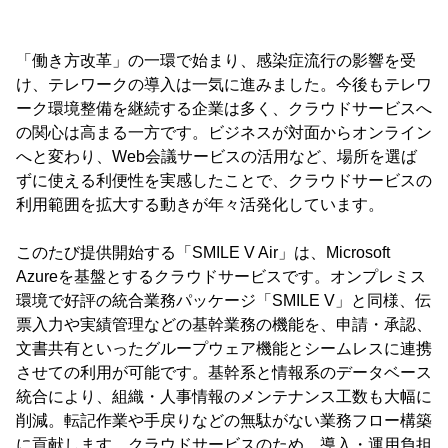
「働き方改革」の一環で始まり、感染症流行の影響を受
け、テレワークの導入は一気に進みました。今後もテレワ
ーク環境整備を継続する企業は多く、クラウドサービスへ
の関心は高まる一方です。ビジネスが対面からオンライン
へと変わり、Web会議サービスの活用など、場所を選ば
ずに使える利便性を実感したことで、クラウドサービスの
利用範囲を拡大する動きが年々活発化しています。
このたび提供開始する「SMILE V Air」は、Microsoft
Azureを基盤とするクラウドサービスです。オンプレミス
環境で好評の統合業務パッケージ「SMILE V」と同様、伝
票入力や実績管理などの基幹業務の機能を、申請・承認、
文書共有といったグループウェア機能とシームレスに連携
させての利用が可能です。基幹系と情報系のデータベース
統合により、組織・人事情報のメンテナンス工数も大幅に
削減。転記作業や手戻りなどの無駄がない業務フロー構築
に貢献します。クラウドサービスのため、導入・運用負担