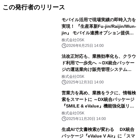
この発行者のリリース
モバイル活用で現場実績の即時入力を
実現！ 『生産革新Fu-jin/Raijin/Wun-
jin』 モバイル連携オプション提供開
始
株式会社OSK
2026年6月25日 14:00
法改正対応も、業務効率化も、クラウ
ド利用で一歩先へ ～DX統合パッケー
ジの運送業向け販売管理システム
『SMILE V Air トラックスター』をリ
株式会社OSK
リース～
2025年12月3日 14:00
営業力を高め、業務をラクに、情報検
索をスマートに ～DX統合パッケージ
『SMILE & eValue』機能強化版リリ
ース～
株式会社OSK
2025年11月20日 14:00
生成AIで文書検索が変わる DX統合
パッケージ『eValue V Air』に「スマ