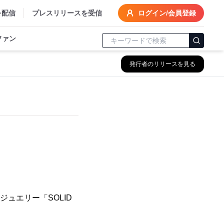
を配信
プレスリリースを受信
ログイン/会員登録
ファン
発行者のリリースを見る
ュエリー「SOLID