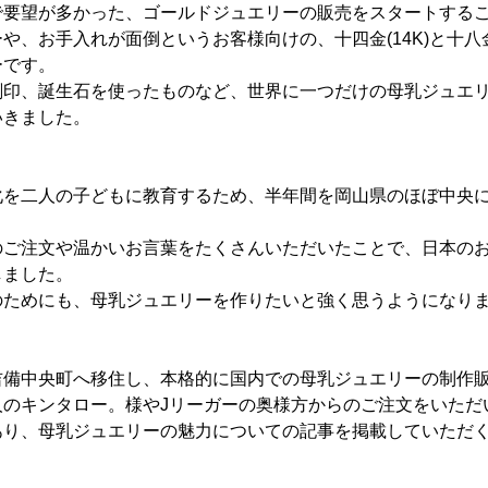
で要望が多かった、ゴールドジュエリーの販売をスタートする
や、お手入れが面倒というお客様向けの、十四金(14K)と十八金
ーです。
刻印、誕生石を使ったものなど、世界に一つだけの母乳ジュエ
いきました。
化を二人の子どもに教育するため、半年間を岡山県のほぼ中央
のご注文や温かいお言葉をたくさんいただいたことで、日本の
しました。
のためにも、母乳ジュエリーを作りたいと強く思うようになり
吉備中央町へ移住し、本格的に国内での母乳ジュエリーの制作
人のキンタロー。様やJリーガーの奥様方からのご注文をいただ
あり、母乳ジュエリーの魅力についての記事を掲載していただ