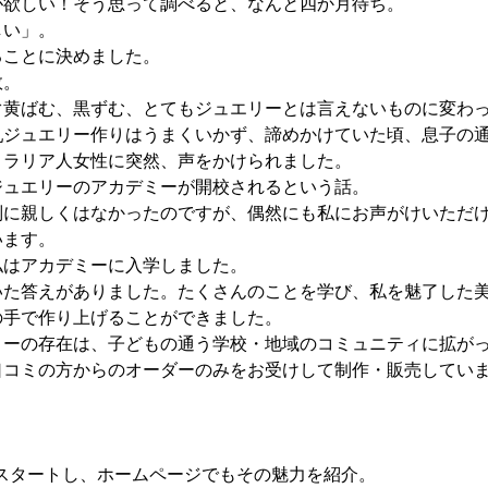
が欲しい！そう思って調べると、なんと四か月待ち。
しい」。
ることに決めました。
敗。
ぐ黄ばむ、黒ずむ、とてもジュエリーとは言えないものに変わ
ジュエリー作りはうまくいかず、諦めかけていた頃、息子の通う
トラリア人女性に突然、声をかけられました。
ジュエリーのアカデミーが開校されるという話。
別に親しくはなかったのですが、偶然にも私にお声がけいただ
います。
私はアカデミーに入学しました。
いた答えがありました。たくさんのことを学び、私を魅了した
の手で作り上げることができました。
リーの存在は、子どもの通う学校・地域のコミュニティに拡が
口コミの方からのオーダーのみをお受けして制作・販売してい
販売をスタートし、ホームページでもその魅力を紹介。