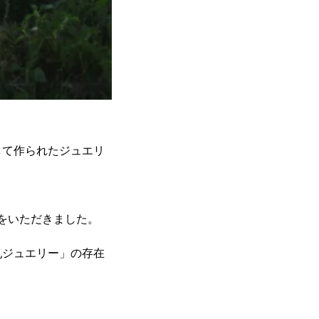
して作られたジュエリ
声をいただきました。
乳ジュエリー」の存在