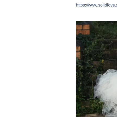
https://www.solidlove.