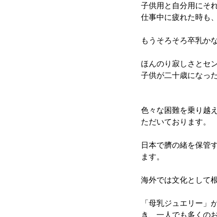
子供用と自分用にそ
仕事中に疲れた時も
もうそろそろ卒乳か
ほんのり寂しさとセ
子供が二十歳になっ
色々な困難を乗り越
ただいております。
日本で臍の緒を保管
ます。
海外では文化として
「母乳ジュエリー」
き、一人でも多くの