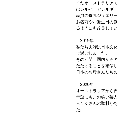
またオーストラリア
はシルバーアレルギー
品質の母乳ジュエリ
お名前やお誕生日の
るようにも改良して
2019年
私たち夫婦は日本文
で過ごしました。
その期間、国内から
ただけることを確信
日本のお母さんたち
2020年
オーストラリアから
幸運にも、お笑い芸
らたくさんの取材が
た。