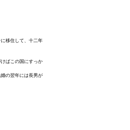
ンに移住して、十二年
づけばこの国にすっか
結婚の翌年には長男が