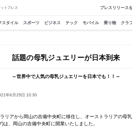
プレスリリース
アットプレス
フスタイル
スポーツ
ビジネス
テック
モバイル
乗り物
クラ
話題の母乳ジュエリーが日本到来
～世界中で人気の母乳ジュエリーを日本でも！！～
021年6月29日 10:30
ストラリアから岡山の吉備中央町に移住し、オーストラリアの母乳ジ
 ラブ)は、岡山の吉備中央町に開業いたしました。