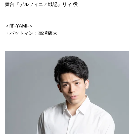
舞台『デルフィニア戦記』リィ 役
＜闇-YAMI-＞
・バットマン：高澤礁太