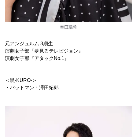
室田瑞希
元アンジュルム 3期生
演劇女子部『夢見るテレビジョン』
演劇女子部『アタックNo.1』
＜黒-KURO-＞
・バットマン：澤田拓郎