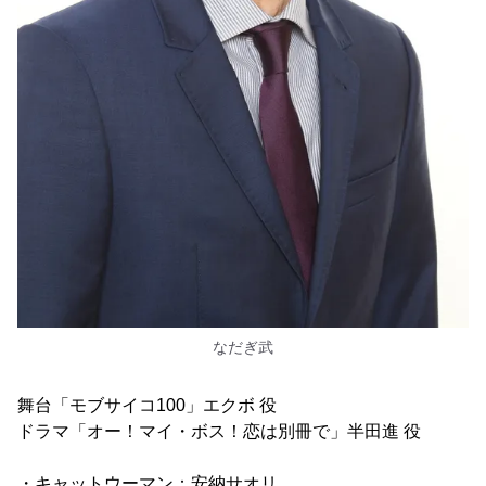
なだぎ武
舞台「モブサイコ100」エクボ 役
ドラマ「オー！マイ・ボス！恋は別冊で」半田進 役
・キャットウーマン：安納サオリ