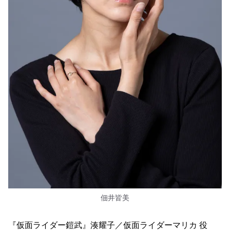
佃井皆美
『仮面ライダー鎧武』湊耀子／仮面ライダーマリカ 役