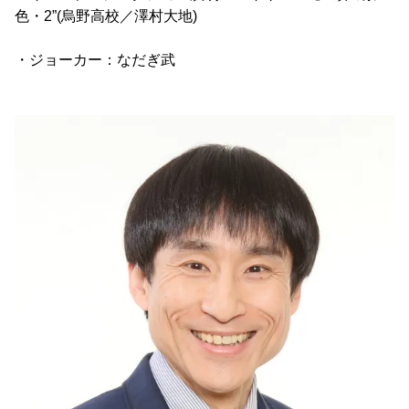
色・2”(烏野高校／澤村大地)
・ジョーカー：なだぎ武