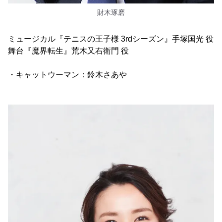
財木琢磨
ミュージカル『テニスの王子様 3rdシーズン』手塚国光 役
舞台『魔界転生』荒木又右衛門 役
・キャットウーマン：鈴木さあや