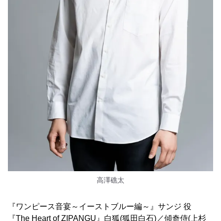
高澤礁太
『ワンピース音宴～イーストブルー編～』サンジ 役
『The Heart of ZIPANGU』白狐(狐田白石)／傾奇侍(上杉