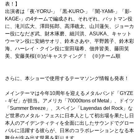
表！】
出演者は「夜-YORU-」「黒-KURO-」「闇-YAMI-」「影-
KAGE-」の4チームで編成され、それぞれ、バットマン役
に、滝川広大、澤田拓郎、高澤礁太、山川蓮矢、ジョーカ
ー役になだぎ武、財木琢磨、細川洪、ASUKA、キャット
ウーマン役に安納サオリ、鈴木さあや、平野茜子、鈴木彩
海、ハーレイ・クイン役に室田瑞希、佃井皆美、藤田笑
美、安藤美桜(※)がキャスティング！ (※)チーム順
さらに、本ショーで使用するテーマソング情報も発表！
メインテーマは今年10周年を迎えるメタルバンド「GYZE
- ギゼ」が担当。アメリカ「70000tons of Metal」、ドイツ
「Summer Breeze」、スペイン「Layendas del Rock」な
ど世界のメタル・フェスに日本人として初出場を果たし日
本人のアイデンティティを全面に出したサウンドでグロー
バルに活躍する彼らが、日米のコラボレーションとなる本
舞台が生み出す世界を彩ります。