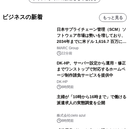
ビジネスの新着
もっと見る
日本サプライチェーン管理（SCM）ソ
フトウェア市場は勢いを増しており、
2034年までに米ドル 1,616.7 百万に達
し、CAGR 3.42%で成長すると予測
IMARC Group
22分前
DK-HP、サーバー設定から運用・修正
までワンストップで対応するホームペ
ージ制作請負サービスを提供中
DK-HP
8時間前
主婦が「10時から16時まで」で働ける
派遣求人の実態調査を公開
株式会社cielo azul
8時間前