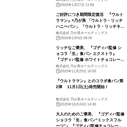
2026年1月27日 11:00
ご好評につき期間限定復活 『ウルト
ラマン』×乃が美 「ウルトラ・リッチ
ハニーパン」 「ウルトラ・リッチキャ
ラメルパン」 2026年1月10日(土)より
株式会社 乃が美ホールディングス
同時発売
2026年1月6日 09:30
リッチなご褒美、 『ゴディバ監修 シ
ョコラ「生」食パン エクストラ』
『ゴディバ監修 ホワイトチョコレート
クリーム』 12月1日(月)新発売！
株式会社 乃が美ホールディングス
2025年11月25日 10:00
『ウルトラマン』とのコラボ食パン第
2弾 11月1日(土)発売開始！
株式会社 乃が美ホールディングス
2025年10月24日 14:30
大人のためのご褒美、 『ゴディバ監修
ショコラ「生」食パン“ミックスフル
ーツ”』 『ゴディバ監修チョコレート