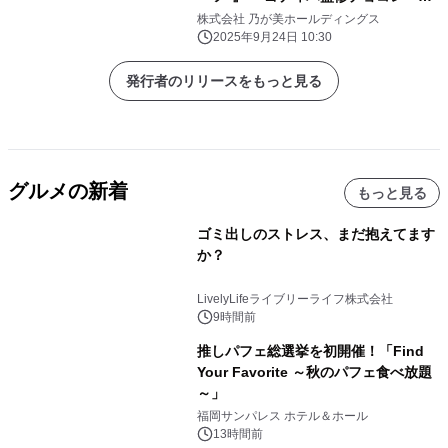
クリーム』 10月1日(水)新発売！
株式会社 乃が美ホールディングス
2025年9月24日 10:30
発行者のリリースをもっと見る
グルメの新着
もっと見る
ゴミ出しのストレス、まだ抱えてます
か？
LivelyLifeライブリーライフ株式会社
9時間前
推しパフェ総選挙を初開催！「Find
Your Favorite ～秋のパフェ食べ放題
～」
福岡サンパレス ホテル＆ホール
13時間前