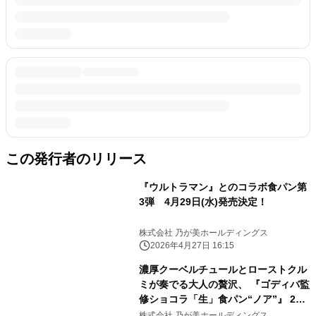
この発行者のリリース
『ウルトラマン』とのコラボ食パン第
3弾 4月29日(水)発売決定！
株式会社 乃が美ホールディングス
2026年4月27日 16:15
濃厚クーベルチュールとローストクル
ミが奏でる大人の贅沢、 『ゴディバ監
修ショコラ「生」食パン“ノア”』 2月
1日(日)新発売！
株式会社 乃が美ホールディングス