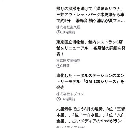
帰りの渋滞を避けて「温泉＆サウナ」
三井アウトレットパーク木更津から車
で約5分 湯舞音 袖ケ浦店が夏フェア
1
メニューを提供
株式会社楽久屋
18時間前
東京国立博物館、館内レストラン3店
舗をリニューアル 各店舗の詳細を発
表！
2
東京国立博物館
1日前
進化したトータルステーションのエン
トリーモデル 『GM-120シリーズ』を
発売
3
株式会社トプコン
14時間前
九星気学で占う8月の運勢、3位「三碧
木星」、2位「一白水星」、1位「六白
金星」。占いメディアのziredがランキ
4
ングを発表
占いメディア zired