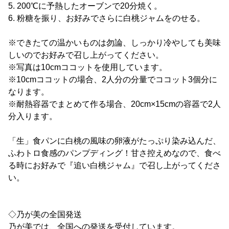
5. 200℃に予熱したオーブンで20分焼く。
6. 粉糖を振り、お好みでさらに白桃ジャムをのせる。
※できたての温かいものは勿論、しっかり冷やしても美味
しいのでお好みで召し上がってください。
※写真は10cmココットを使用しています。
※10cmココットの場合、2人分の分量でココット3個分に
なります。
※耐熱容器でまとめて作る場合、20cm×15cmの容器で2人
分入ります。
「生」食パンに白桃の風味の卵液がたっぷり染み込んだ、
ふわトロ食感のパンプディング！甘さ控えめなので、食べ
る時にお好みで『追い白桃ジャム』で召し上がってくださ
い。
◇乃が美の全国発送
乃が美では、全国への発送を受付しています。