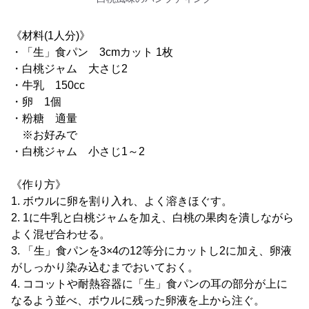
《材料(1人分)》
・「生」食パン 3cmカット 1枚
・白桃ジャム 大さじ2
・牛乳 150cc
・卵 1個
・粉糖 適量
※お好みで
・白桃ジャム 小さじ1～2
《作り方》
1. ボウルに卵を割り入れ、よく溶きほぐす。
2. 1に牛乳と白桃ジャムを加え、白桃の果肉を潰しながら
よく混ぜ合わせる。
3. 「生」食パンを3×4の12等分にカットし2に加え、卵液
がしっかり染み込むまでおいておく。
4. ココットや耐熱容器に「生」食パンの耳の部分が上に
なるよう並べ、ボウルに残った卵液を上から注ぐ。