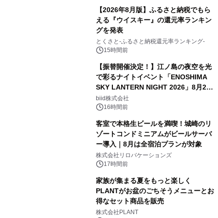
【2026年8月版】ふるさと納税でもら
える『ウイスキー』の還元率ランキン
グを発表
とくさと-ふるさと納税還元率ランキング-
15時間前
【振替開催決定！】江ノ島の夜空を光
で彩るナイトイベント「ENOSHIMA
SKY LANTERN NIGHT 2026」8月22
日(土)振替開催＆受付スタート！
biid株式会社
16時間前
客室で本格生ビールを満喫！城崎のリ
ゾートコンドミニアムがビールサーバ
ー導入｜8月は全宿泊プランが対象
株式会社リロバケーションズ
17時間前
家族が集まる夏をもっと楽しく
PLANTがお盆のごちそうメニューとお
得なセット商品を販売
株式会社PLANT