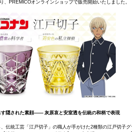
より、PREMICOオンラインショップで販売開始いたしました。
す隠された素顔―― 灰原哀と安室透を伝統の和柄で表現
ら、伝統工芸「江戸切子」の職人が手がけた2種類の江戸切子グ