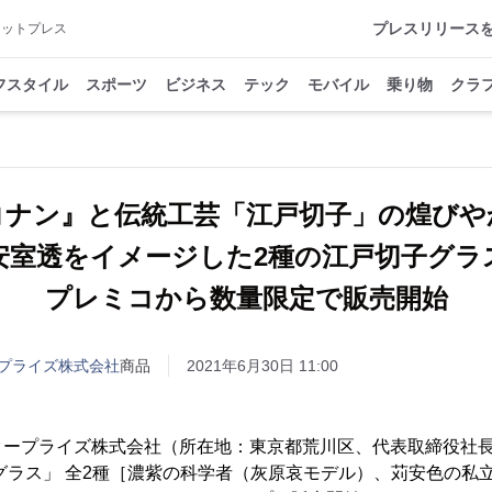
プレスリリース
アットプレス
フスタイル
スポーツ
ビジネス
テック
モバイル
乗り物
クラ
コナン』と伝統工芸「江戸切子」の煌びや
安室透をイメージした2種の江戸切子グラ
プレミコから数量限定で販売開始
プライズ株式会社
商品
2021年6月30日 11:00
タープライズ株式会社（所在地：東京都荒川区、代表取締役社長
グラス」 全2種［濃紫の科学者（灰原哀モデル）、苅安色の私