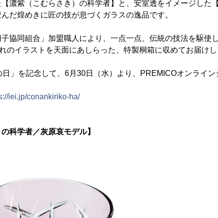
た【濃紫（こむらさき）の科学者】と、安室透をイメージした
澄んだ煌めきに匠の技が息づくガラスの逸品です。
切子協同組合」加盟職人により、一点一点、伝統の技法を駆使
ぞれのイラストを天面にあしらった、特製桐箱に収めてお届けし
の日」を記念して、6月30日（水）より、PREMICOオンライ
s://iei.jp/conankiriko-ha/
）の科学者／灰原哀モデル】