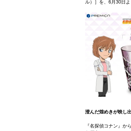
ル）］を、6月30日
澄んだ煌めきが映し出
『名探偵コナン』か