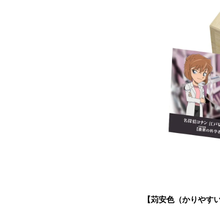
【苅安色（かりやす