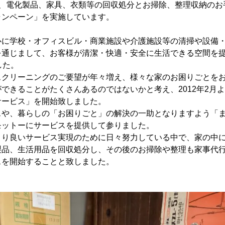
は、電化製品、家具、衣類等の回収処分とお掃除、整理収納の
ャンペーン」を実施しています。
心に学校・オフィスビル・商業施設や介護施設等の清掃や設備
を通じまして、お客様が清潔・快適・安全に生活できる空間を
した。
スクリーニングのご要望が年々増え、様々な家のお困りごとを
できることがたくさんあるのではないかと考え、2012年2月
サービス」を開始致しました。
スや、暮らしの「お困りごと」の解決の一助となりますよう「
モットーにサービスを提供して参りました。
より良いサービス実現のために日々努力している中で、家の中
製品、生活用品を回収処分し、その後のお掃除や整理も家事代
スを開始することと致しました。