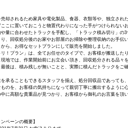
を売却されるため家具や電化製品、食器、衣類等や、独立され
ずここに置いておこうと物置代わりになった手がつけられない
物や量に合わせたトラックを手配し、「トラック積み切り」の3
より、回収処分後のお家やお部屋のお掃除や整理収納のお手伝
とから、お得なセットプランにして販売を開始しました。
キリ！プラン」は、全てお任せのタイプで、お客様が搬送した
。現地では、作業開始前にお立会い頂き、回収処分される品々
。最後は、積み残しが無いことと、実際に積んだトラックをご
業を承ることもできるスタッフを揃え、処分回収品であっても
なものを、お客様の気持ちになって親切丁寧に搬出するように
の中に高額な貴重品が見つかり、お客様から御礼のお言葉を頂
ャンペーンの概要】