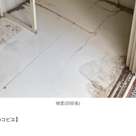
物置(回収後)
のコピエ】