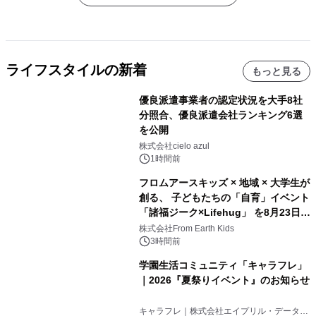
ライフスタイルの新着
もっと見る
優良派遣事業者の認定状況を大手8社
分照合、優良派遣会社ランキング6選
を公開
株式会社cielo azul
1時間前
フロムアースキッズ × 地域 × 大学生が
創る、 子どもたちの「自育」イベント
「諸福ジーク×Lifehug」 を8月23日
(日)開催
株式会社From Earth Kids
3時間前
学園生活コミュニティ「キャラフレ」
｜2026『夏祭りイベント』のお知らせ
キャラフレ｜株式会社エイプリル・データ・