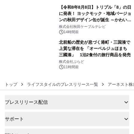
【令和8年8月8日】トリプル「8」の日
に発表！ ヨックモック・地域バージョ
ンの秋田デザイン缶が誕生 ～かわいい
5
秋田犬の子犬と秋田の四季と名所を巡
株式会社秋田ケーブルテレビ
るパッケージ～ 9月1日(火)秋田県内で
14時間前
販売開始
北前船の歴史が息づく港町・三国湊で
上質な滞在を 「オーベルジュほまち
三國湊」 1泊2食付の旅行商品を発売
6
株式会社ぷらど
11時間前
トップ
ライフスタイルのプレスリリース一覧
アーネスト株
プレスリリース配信
サポート