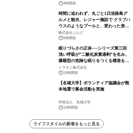
デザインズ
4時間前
時間に追われず、丸ごと1日淡路島グ
ルメと観光、レジャー施設で クラブハ
ウスのようなプールと、変わった形の
サウナも 「THE BOXY AWAJI」のお
株式会社ぷらど
得な素泊まり連泊プランで
5時間前
眠りづらさの正体──シリーズ第三回
浅い呼吸が"二酸化炭素過剰"を生み、
爆睡型の危険な眠りをつくる構造を解
説
トラタニ株式会社
10時間前
【名城大学】ボランティア協議会が熊
本地震で募金活動を実施
学校法人 名城大学
10時間前
ライフスタイルの新着をもっと見る