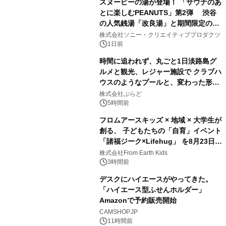
スヌーピーの湯が登場！ 「サウナのあ
とに楽しむPEANUTS」第2弾 渋谷
の人気銭湯「改良湯」と期間限定のコ
1
ラボレーション サウナイキタイコラ
株式会社ソニー・クリエイティブプロダクツ
ボグッズも発売決定！
1日前
時間に追われず、丸ごと1日淡路島グ
ルメと観光、レジャー施設で クラブハ
ウスのようなプールと、変わった形の
2
サウナも 「THE BOXY AWAJI」のお
株式会社ぷらど
得な素泊まり連泊プランで
5時間前
フロムアースキッズ × 地域 × 大学生が
創る、 子どもたちの「自育」イベント
「諸福ジーク×Lifehug」 を8月23日
3
(日)開催
株式会社From Earth Kids
3時間前
デスクにハイエースがやってきた。
「ハイエース型ふせんホルダー」
Amazonで予約販売開始
4
CAMSHOP.JP
11時間前