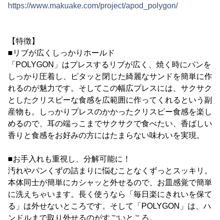
https://www.makuake.com/project/apod_polygon/
【特徴】
■リブが広くしっかりホールド
「POLYGON」はプレスするリブが広く、焼く時にパンを
しっかり圧着し、ピタッと閉じた綺麗なサンドを簡単に作
れるのが魅力です。そしてこの幅広プレスには、サクサク
としたクリスピーな食感を広範囲に作ってくれるという副
産物も。しっかりプレスのかかったクリスピー食感を楽し
めるので、耳の端っこまでサクサクで食べたい、香ばしい
香りと食感をお好みの方にはたまらない味わいを実現。
■お手入れも重視し、分解可能に！
汚れやパンくずの詰まりに悩むことなくずっとスッキリ。
本体同士が簡単にカシャッと外せるので、お皿感覚で簡単
に洗えちゃいます。長く使うなら「毎日楽にきれいを保て
る」は外せないところです。そして「POLYGON」は、ハ
ンドルまで取り外せるのがすごいところ。