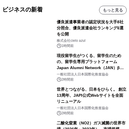
ビジネスの新着
もっと見る
優良派遣事業者の認定状況を大手8社
分照合、優良派遣会社ランキング6選
を公開
株式会社cielo azul
1時間前
現役留学生がつくる、留学生のため
の、留学生専用プラットフォーム
Japan Alumni Network（JAN）β版
をリリース
一般社団法人日本国際化推進協会
2時間前
世界とつながる、日本をひらく。 創立
13周年、JAPI公式Webサイトを全面
リニューアル
一般社団法人日本国際化推進協会
2時間前
二酸化窒素（NO2）ガス滅菌の世界市
場（2026年～2032年）、市場規模