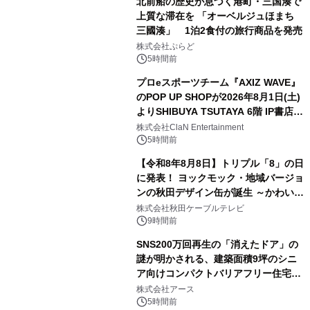
北前船の歴史が息づく港町・三国湊で
上質な滞在を 「オーベルジュほまち
三國湊」 1泊2食付の旅行商品を発売
2
株式会社ぷらど
5時間前
プロeスポーツチーム『AXIZ WAVE』
のPOP UP SHOPが2026年8月1日(土)
よりSHIBUYA TSUTAYA 6階 IP書店で
3
開催決定！！
株式会社ClaN Entertainment
5時間前
【令和8年8月8日】トリプル「8」の日
に発表！ ヨックモック・地域バージョ
ンの秋田デザイン缶が誕生 ～かわいい
4
秋田犬の子犬と秋田の四季と名所を巡
株式会社秋田ケーブルテレビ
るパッケージ～ 9月1日(火)秋田県内で
9時間前
販売開始
SNS200万回再生の「消えたドア」の
謎が明かされる、建築面積9坪のシニ
ア向けコンパクトバリアフリー住宅が
5
誕生
株式会社アース
5時間前