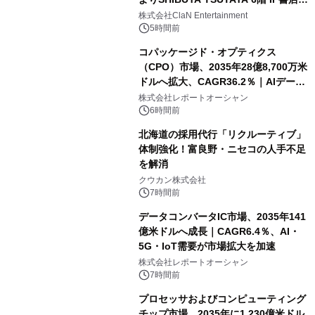
開催決定！！
株式会社ClaN Entertainment
5時間前
コパッケージド・オプティクス
（CPO）市場、2035年28億8,700万米
ドルへ拡大、CAGR36.2％｜AIデータ
センター・高速光通信需要が成長を加
株式会社レポートオーシャン
速
6時間前
北海道の採用代行「リクルーティブ」
体制強化！富良野・ニセコの人手不足
を解消
クウカン株式会社
7時間前
データコンバータIC市場、2035年141
億米ドルへ成長｜CAGR6.4％、AI・
5G・IoT需要が市場拡大を加速
株式会社レポートオーシャン
7時間前
プロセッサおよびコンピューティング
チップ市場、2035年に1,230億米ドル