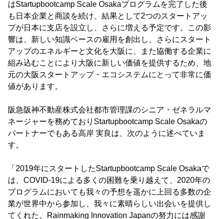
はStartupbootcamp Scale Osakaプログラムを完了した後
も日本企業と商談を続け、結果として2つのスタートアッ
プが日本に支店を設立し、さらに増える予定です。この影
響は、新しい知識ベースの雇用を創出し、さらにスタート
アップのエネルギーと文化を大阪に、また協働する企業に
組み込むことにより大阪に新しい価値を提供するため、地
元の大阪スタートアップ・エコシステムにとって非常に価
値があります。
阪急阪神不動産株式会社都市管理課のシニア・ゼネラルマ
ネージャーを務めておりStartupbootcamp Scale Osakaの
パートナーでもある高岸 実良は、次のように述べていま
す。
「2019年にスタートしたStartupbootcamp Scale Osakaで
は、COVID-19による多くの困難を乗り越えて、2020年の
プログラムにおいても我々の予想を遥かに上回る多数の企
業が世界中から参加し、我々に素晴らしい出会いを提供し
てくれた。Rainmaking Innovation Japanの努力には感謝