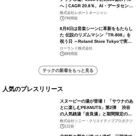
へ｜CAGR 20.8％、AI・データセンタ
ー需要が成長を牽引
株式会社レポートオーシャン
7時間前
8月8日は音楽シーンに革新をもたらし
た 伝説のリズムマシン「TR-808」を
祝う日 ～Roland Store Tokyoで実機
を展示しての 記念キャンペーンを開
ローランド株式会社
催 英国ラジオ「NTS」の 特別プログ
8時間前
ラムや、「TR-808」を愛する伝説的
アーティストを フィーチャーしたアニ
テックの新着をもっと見る
メーションを公開～
人気のプレスリリース
スヌーピーの湯が登場！ 「サウナのあ
とに楽しむPEANUTS」第2弾 渋谷
の人気銭湯「改良湯」と期間限定のコ
1
ラボレーション サウナイキタイコラ
株式会社ソニー・クリエイティブプロダクツ
ボグッズも発売決定！
1日前