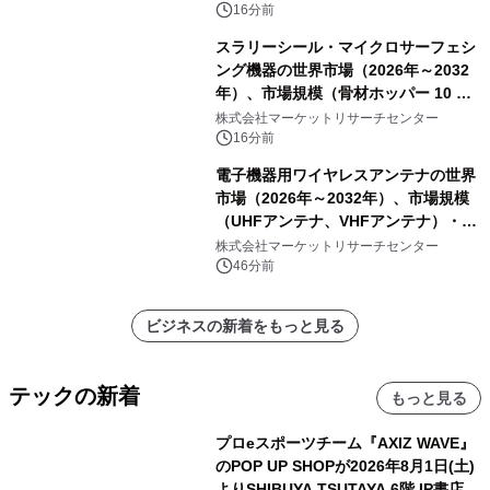
16分前
スラリーシール・マイクロサーフェシ
ング機器の世界市場（2026年～2032
年）、市場規模（骨材ホッパー 10 m³
以下、骨材ホッパー 10 m³～12 m³、
株式会社マーケットリサーチセンター
骨材ホッパー 12 m³以上）・分析レポ
16分前
ートを発表
電子機器用ワイヤレスアンテナの世界
市場（2026年～2032年）、市場規模
（UHFアンテナ、VHFアンテナ）・分
析レポートを発表
株式会社マーケットリサーチセンター
46分前
ビジネスの新着をもっと見る
テックの新着
もっと見る
プロeスポーツチーム『AXIZ WAVE』
のPOP UP SHOPが2026年8月1日(土)
よりSHIBUYA TSUTAYA 6階 IP書店で