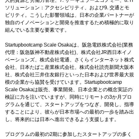
人的資源と労働力管理、7. サーキュラーエコノミー、8. IT
ソリューション：アクセシビリティ、および9. 交通とモ
ビリティ。こうした影響領域は、日本の企業パートナーが
独自のイノベーションと開発を推進するため積極的に取り
組んでいる主要な要素です。
Startupbootcamp Scale Osakaは、阪急電鉄株式会社(業務
代理：阪急阪神不動産株式会社)、株式会社JR西日本イノ
ベーションズ、株式会社電通、さくらインターネット株式
会社、日本たばこ産業株式会社、株式会社読売新聞大阪本
社、株式会社三井住友銀行といった日本および世界最大規
模の企業から協賛を受けています。Startupbootcamp
Scale Osakaは販売、事業開発、日本企業との概念実証の
検証に力を注いでいますが、同時にリモートの3か月プロ
グラムを通じて、スタートアップをつなぎ、開発し、指導
することにより、彼らが日本市場への最初の一歩を踏み出
し、将来的には日本へ進出できるよう支援します。
プログラムの最初の2期に参加したスタートアップの多く