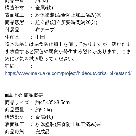
商品重量 ： 約5kg
構造部材 ： 金属(鉄)
表面加工 ： 粉体塗装(腐食防止加工済み)※
商品形態 ： 組立品(組立所要時間約20分)
付属品 ： 布テープ
生産国 ： 中国
※本製品には腐食防止加工を施しておりますが、濡れたま
ま放置すると変色や腐食が発生する恐れがあります。こま
めに水気を拭き取ってください。
詳細 ：
https://www.makuake.com/project/hideoutworks_bikestand/
■車止め 商品概要
商品サイズ： 約45×35×8.5cm
商品重量 ： 約5.2kg
構造部材 ： 金属(鉄)
表面加工 ： 粉体塗装(腐食防止加工済み)※
商品形態 ： 完成品