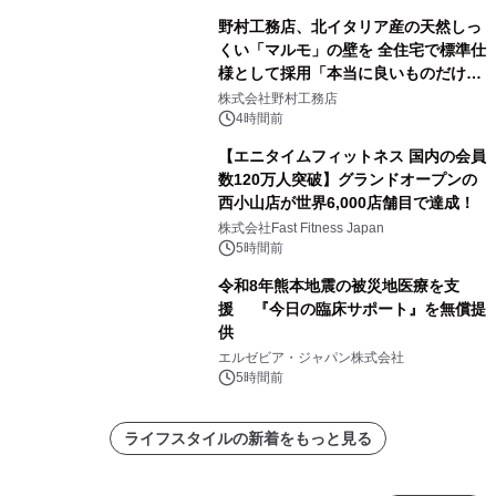
野村工務店、北イタリア産の天然しっ
くい「マルモ」の壁を 全住宅で標準仕
様として採用「本当に良いものだけに
こだわる」
株式会社野村工務店
4時間前
【エニタイムフィットネス 国内の会員
数120万人突破】グランドオープンの
西小山店が世界6,000店舗目で達成！
株式会社Fast Fitness Japan
5時間前
令和8年熊本地震の被災地医療を支
援 『今日の臨床サポート』を無償提
供
エルゼビア・ジャパン株式会社
5時間前
ライフスタイルの新着をもっと見る