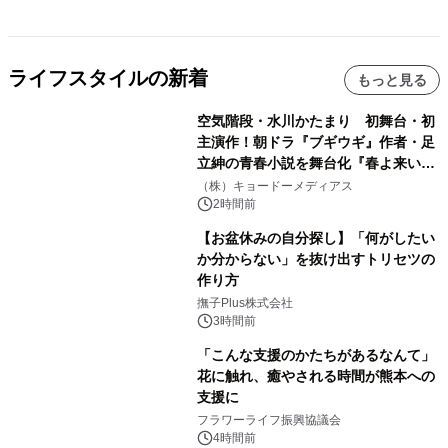
ライフスタイルの新着
もっと見る
空気階段・水川かたまり 初舞台・初
主演作！朝ドラ『ブギウギ』作者・足
立紳の青春小説を舞台化『春よ来い、
マジで来い』キービジュアル解禁！
（株）キョードーメディアス
2時間前
【お盆休みの自分探し】「何がしたい
か分からない」を抜け出すトリセツの
作り方
撫子Plus株式会社
3時間前
「こんな支援のかたちがあるなんて」
花に触れ、癒やされる時間が熊本への
支援に
フラワーライフ振興協議会
4時間前