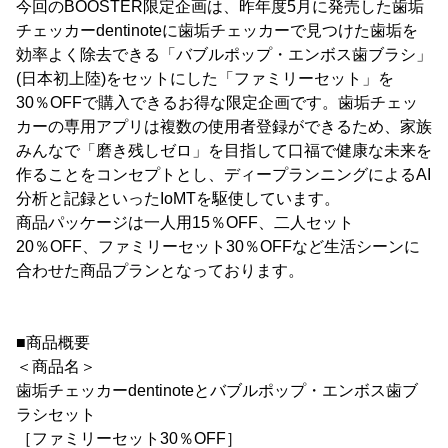
今回のBOOSTER限定企画は、昨年度5月に発売した歯垢
チェッカーdentinoteに歯垢チェッカーで見つけた歯垢を
効率よく除去できる「バブルポップ・エンボス歯ブラシ」
(日本初上陸)をセットにした「ファミリーセット」を
30％OFFで購入できるお得な限定企画です。歯垢チェッ
カーの専用アプリは複数の使用者登録ができるため、家族
みんなで「磨き残しゼロ」を目指して口福で健康な未来を
作ることをコンセプトとし、ディープランニングによるAI
分析と記録といったIoMTを駆使しています。
商品パッケージは一人用15％OFF、二人セット
20％OFF、ファミリーセット30％OFFなど生活シーンに
合わせた商品プランとなっております。
■商品概要
＜商品名＞
歯垢チェッカーdentinoteとバブルポップ・エンボス歯ブ
ラシセット
［ファミリーセット30％OFF］