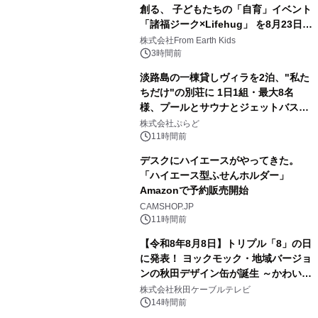
創る、 子どもたちの「自育」イベント
「諸福ジーク×Lifehug」 を8月23日
3
(日)開催
株式会社From Earth Kids
3時間前
淡路島の一棟貸しヴィラを2泊、"私た
ちだけ"の別荘に 1日1組・最大8名
様、プールとサウナとジェットバス付
4
きで Villa Mon Temps AWAJIの連泊
株式会社ぷらど
素泊りプラン
11時間前
デスクにハイエースがやってきた。
「ハイエース型ふせんホルダー」
Amazonで予約販売開始
5
CAMSHOP.JP
11時間前
【令和8年8月8日】トリプル「8」の日
に発表！ ヨックモック・地域バージョ
ンの秋田デザイン缶が誕生 ～かわいい
6
秋田犬の子犬と秋田の四季と名所を巡
株式会社秋田ケーブルテレビ
るパッケージ～ 9月1日(火)秋田県内で
14時間前
販売開始