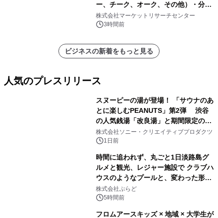
ー、チーク、オーク、その他）・分析
レポートを発表
株式会社マーケットリサーチセンター
3時間前
ビジネスの新着をもっと見る
人気のプレスリリース
スヌーピーの湯が登場！ 「サウナのあ
とに楽しむPEANUTS」第2弾 渋谷
の人気銭湯「改良湯」と期間限定のコ
1
ラボレーション サウナイキタイコラ
株式会社ソニー・クリエイティブプロダクツ
ボグッズも発売決定！
1日前
時間に追われず、丸ごと1日淡路島グ
ルメと観光、レジャー施設で クラブハ
ウスのようなプールと、変わった形の
2
サウナも 「THE BOXY AWAJI」のお
株式会社ぷらど
得な素泊まり連泊プランで
5時間前
フロムアースキッズ × 地域 × 大学生が