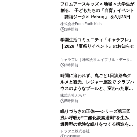
フロムアースキッズ × 地域 × 大学生が
創る、 子どもたちの「自育」イベント
「諸福ジーク×Lifehug」 を8月23日
(日)開催
株式会社From Earth Kids
3時間前
学園生活コミュニティ「キャラフレ」
｜2026『夏祭りイベント』のお知らせ
キャラフレ｜株式会社エイプリル・データ・
デザインズ
3時間前
時間に追われず、丸ごと1日淡路島グ
ルメと観光、レジャー施設で クラブハ
ウスのようなプールと、変わった形の
サウナも 「THE BOXY AWAJI」のお
株式会社ぷらど
得な素泊まり連泊プランで
5時間前
眠りづらさの正体──シリーズ第三回
浅い呼吸が"二酸化炭素過剰"を生み、
爆睡型の危険な眠りをつくる構造を解
説
トラタニ株式会社
10時間前