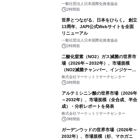
をリリース
一般社団法人日本国際化推進協会
2時間前
世界とつながる、日本をひらく。 創立
13周年、JAPI公式Webサイトを全面
リニューアル
一般社団法人日本国際化推進協会
2時間前
二酸化窒素（NO2）ガス滅菌の世界市
場（2026年～2032年）、市場規模
（NO2滅菌チャンバー、インジケータ
ーおよびモニタリングシステム、その
株式会社マーケットリサーチセンター
他）・分析レポートを発表
3時間前
アルテミシニン酸の世界市場（2026年
～2032年）、市場規模（全合成、半合
成）・分析レポートを発表
株式会社マーケットリサーチセンター
3時間前
ガーデンウッドの世界市場（2026年～
2032年）、市場規模（杉、マホガニ