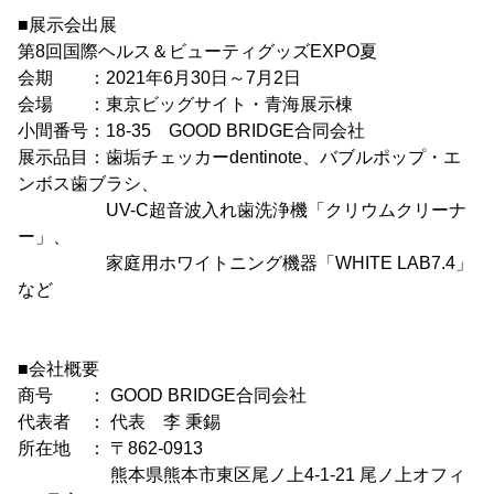
■展示会出展
第8回国際ヘルス＆ビューティグッズEXPO夏
会期 ：2021年6月30日～7月2日
会場 ：東京ビッグサイト・青海展示棟
小間番号：18-35 GOOD BRIDGE合同会社
展示品目：歯垢チェッカーdentinote、バブルポップ・エ
ンボス歯ブラシ、
UV-C超音波入れ歯洗浄機「クリウムクリーナ
ー」、
家庭用ホワイトニング機器「WHITE LAB7.4」
など
■会社概要
商号 ： GOOD BRIDGE合同会社
代表者 ： 代表 李 秉錫
所在地 ： 〒862-0913
熊本県熊本市東区尾ノ上4-1-21 尾ノ上オフィ