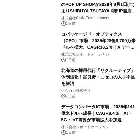
のPOP UP SHOPが2026年8月1日(土)
よりSHIBUYA TSUTAYA 6階 IP書店で
開催決定！！
株式会社ClaN Entertainment
1日前
コパッケージド・オプティクス
（CPO）市場、2035年28億8,700万米
ドルへ拡大、CAGR36.2％｜AIデータ
センター・高速光通信需要が成長を加
株式会社レポートオーシャン
速
1日前
北海道の採用代行「リクルーティブ」
体制強化！富良野・ニセコの人手不足
を解消
クウカン株式会社
1日前
データコンバータIC市場、2035年141
億米ドルへ成長｜CAGR6.4％、AI・
5G・IoT需要が市場拡大を加速
株式会社レポートオーシャン
1日前