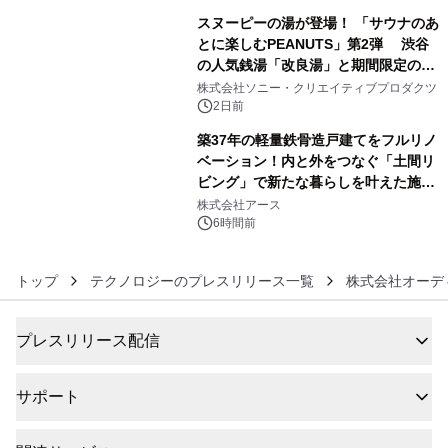
スヌーピーの湯が登場！ 「サウナのあ
とに楽しむPEANUTS」第2弾 渋谷
の人気銭湯「改良湯」と期間限定のコ
5
ラボレーション サウナイキタイコラ
株式会社ソニー・クリエイティブプロダクツ
ボグッズも発売決定！
2日前
築37年の軽量鉄骨造戸建てをフルリノ
ベーション！内と外をつなぐ「土間リ
ビング」で新たな暮らしを叶えた施工
6
事例を株式会社アースが公開
株式会社アース
6時間前
トップ
テクノロジーのプレスリリース一覧
株式会社オーデ
プレスリリース配信
サポート