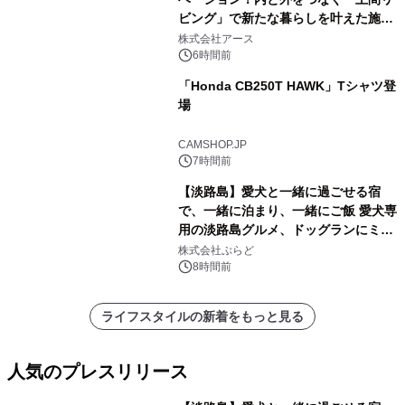
ビング」で新たな暮らしを叶えた施工
事例を株式会社アースが公開
株式会社アース
6時間前
「Honda CB250T HAWK」Tシャツ登
場
CAMSHOP.JP
7時間前
【淡路島】愛犬と一緒に過ごせる宿
で、一緒に泊まり、一緒にご飯 愛犬専
用の淡路島グルメ、ドッグランにミニ
プール グランピングとトレーラーハウ
株式会社ぷらど
スの2施設で
8時間前
ライフスタイルの新着をもっと見る
人気のプレスリリース