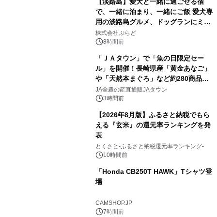
【淡路島】愛犬と一緒に過ごせる宿
で、一緒に泊まり、一緒にご飯 愛犬専
用の淡路島グルメ、ドッグランにミニ
1
プール グランピングとトレーラーハウ
株式会社ぷらど
スの2施設で
8時間前
「ＪＡタウン」で「魚の日限定セー
ル」を開催！長崎県産「黄金あなご」
や「天然本まぐろ」など約280商品を
2
販売！～毎月１０日の定例企画～
JA全農の産直通販JAタウン
3時間前
【2026年8月版】ふるさと納税でもら
える『玄米』の還元率ランキングを発
表
3
とくさと-ふるさと納税還元率ランキング-
10時間前
「Honda CB250T HAWK」Tシャツ登
場
4
CAMSHOP.JP
7時間前