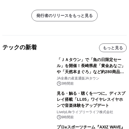
発行者のリリースをもっと見る
テックの新着
もっと見る
「ＪＡタウン」で「魚の日限定セー
ル」を開催！長崎県産「黄金あなご」
や「天然本まぐろ」など約280商品を
販売！～毎月１０日の定例企画～
JA全農の産直通販JAタウン
3時間前
見る・触る・聴くを一つに。ディスプ
レイ搭載「LL05」ワイヤレスイヤホ
ンで音楽体験をアップデート
LivelyLifeライブリーライフ株式会社
9時間前
プロeスポーツチーム『AXIZ WAVE』