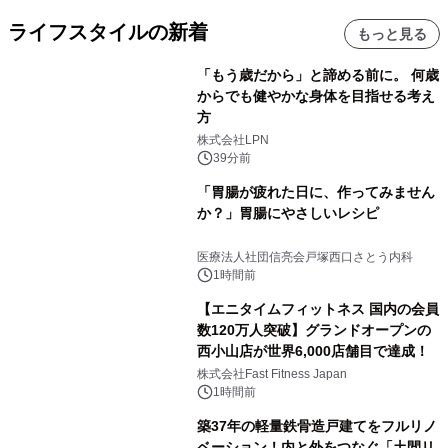
ライフスタイルの新着
もっと見る
「もう歳だから」と諦める前に。 何歳
からでも健やかな身体を目指せる考え
方
株式会社LPN
39分前
「胃腸が疲れた日に、作ってみません
か？」胃腸にやさしいレシピ
医療法人社団信亮会戸塚西口さとう内科
1時間前
【エニタイムフィットネス 国内の会員
数120万人突破】グランドオープンの
西小山店が世界6,000店舗目で達成！
株式会社Fast Fitness Japan
1時間前
築37年の軽量鉄骨造戸建てをフルリノ
ベーション！内と外をつなぐ「土間リ