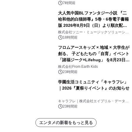
7時間前
大人気中国BLファンタジー小説 『二
哈和他的白猫師尊』5巻・6巻電子書籍
版 2026年8月9日（日）より順次配信
開始
株式会社ソニー・ミュージックソリューショ
ンズ
18時間前
フロムアースキッズ × 地域 × 大学生が
創る、 子どもたちの「自育」イベント
「諸福ジーク×Lifehug」 を8月23日
(日)開催
株式会社From Earth Kids
23時間前
学園生活コミュニティ「キャラフレ」
｜2026『夏祭りイベント』のお知らせ
キャラフレ｜株式会社エイプリル・データ・
デザインズ
23時間前
エンタメの新着をもっと見る