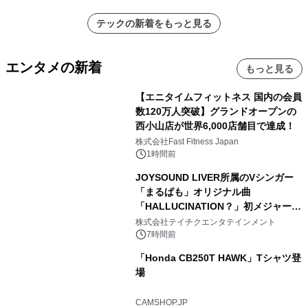
テックの新着をもっと見る
エンタメの新着
もっと見る
【エニタイムフィットネス 国内の会員
数120万人突破】グランドオープンの
西小山店が世界6,000店舗目で達成！
株式会社Fast Fitness Japan
1時間前
JOYSOUND LIVER所属のVシンガー
「まるぱも」オリジナル曲
「HALLUCINATION？」初メジャー配
信リリース決定！
株式会社テイチクエンタテインメント
7時間前
「Honda CB250T HAWK」Tシャツ登
場
CAMSHOP.JP