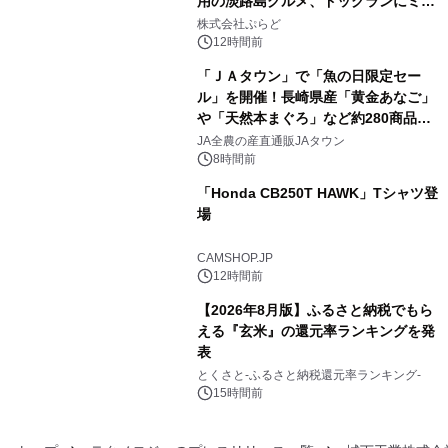
用の淡路島グルメ、ドッグランにミニ
3
プール グランピングとトレーラーハウ
株式会社ぷらど
スの2施設で
12時間前
「ＪＡタウン」で「魚の日限定セー
ル」を開催！長崎県産「黄金あなご」
や「天然本まぐろ」など約280商品を
4
販売！～毎月１０日の定例企画～
JA全農の産直通販JAタウン
8時間前
「Honda CB250T HAWK」Tシャツ登
場
5
CAMSHOP.JP
12時間前
【2026年8月版】ふるさと納税でもら
える『玄米』の還元率ランキングを発
表
6
とくさと-ふるさと納税還元率ランキング-
15時間前