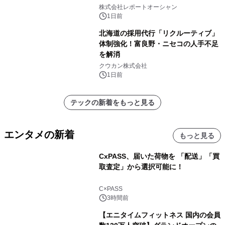
センター・高速光通信需要が成長を加
株式会社レポートオーシャン
速
1日前
北海道の採用代行「リクルーティブ」
体制強化！富良野・ニセコの人手不足
を解消
クウカン株式会社
1日前
テックの新着をもっと見る
エンタメの新着
もっと見る
CxPASS、届いた荷物を 「配送」「買
取査定」から選択可能に！
C×PASS
3時間前
【エニタイムフィットネス 国内の会員