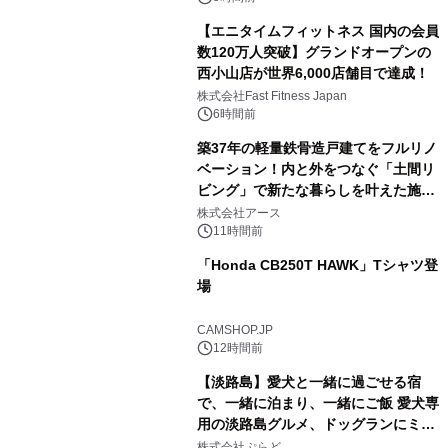
【エニタイムフィットネス 国内の会員
数120万人突破】グランドオープンの
西小山店が世界6,000店舗目で達成！
株式会社Fast Fitness Japan
6時間前
築37年の軽量鉄骨造戸建てをフルリノ
ベーション！内と外をつなぐ「土間リ
ビング」で新たな暮らしを叶えた施工
事例を株式会社アースが公開
株式会社アース
11時間前
「Honda CB250T HAWK」Tシャツ登
場
CAMSHOP.JP
12時間前
【淡路島】愛犬と一緒に過ごせる宿
で、一緒に泊まり、一緒にご飯 愛犬専
用の淡路島グルメ、ドッグランにミニ
プール グランピングとトレーラーハウ
株式会社ぷらど