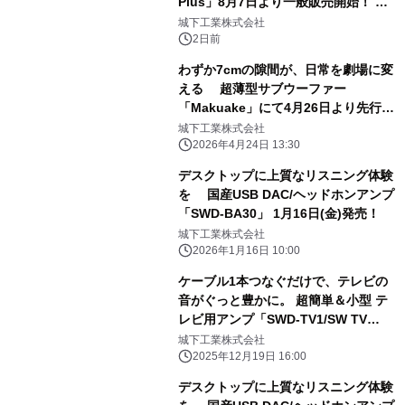
Plus」8月7日より一般販売開始！ ケ
ーブル1本つなぐだけ、テレビの音が
城下工業株式会社
ぐっと豊かに
2日前
わずか7cmの隙間が、日常を劇場に変
える 超薄型サブウーファー
「Makuake」にて4月26日より先行予
約販売開始！
城下工業株式会社
2026年4月24日 13:30
デスクトップに上質なリスニング体験
を 国産USB DAC/ヘッドホンアンプ
「SWD-BA30」 1月16日(金)発売！
城下工業株式会社
2026年1月16日 10:00
ケーブル1本つなぐだけで、テレビの
音がぐっと豊かに。 超簡単＆小型 テ
レビ用アンプ「SWD-TV1/SW TV
Plus」開発 『Makuake』にて12月21
城下工業株式会社
日より先行予約販売開始！
2025年12月19日 16:00
デスクトップに上質なリスニング体験