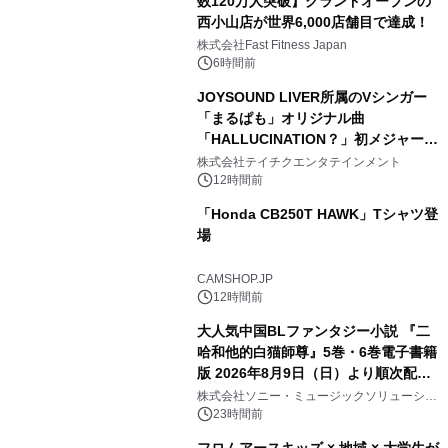
数120万人突破】グランドオープンの
西小山店が世界6,000店舗目で達成！
株式会社Fast Fitness Japan
6時間前
JOYSOUND LIVER所属のVシンガー
「まるぱも」オリジナル曲
「HALLUCINATION？」初メジャー配
信リリース決定！
株式会社テイチクエンタテインメント
12時間前
「Honda CB250T HAWK」Tシャツ登
場
CAMSHOP.JP
12時間前
大人気中国BLファンタジー小説 『二
哈和他的白猫師尊』5巻・6巻電子書籍
版 2026年8月9日（日）より順次配信
開始
株式会社ソニー・ミュージックソリューショ
ンズ
23時間前