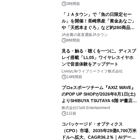
3時間前
「ＪＡタウン」で「魚の日限定セー
ル」を開催！長崎県産「黄金あなご」
や「天然本まぐろ」など約280商品を
販売！～毎月１０日の定例企画～
JA全農の産直通販JAタウン
8時間前
見る・触る・聴くを一つに。ディスプ
レイ搭載「LL05」ワイヤレスイヤホ
ンで音楽体験をアップデート
LivelyLifeライブリーライフ株式会社
14時間前
プロeスポーツチーム『AXIZ WAVE』
のPOP UP SHOPが2026年8月1日(土)
よりSHIBUYA TSUTAYA 6階 IP書店で
開催決定！！
株式会社ClaN Entertainment
1日前
コパッケージド・オプティクス
（CPO）市場、2035年28億8,700万米
ドルへ拡大、CAGR36.2％｜AIデータ