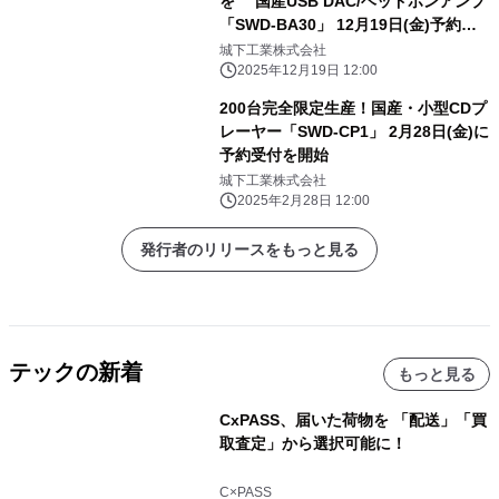
を 国産USB DAC/ヘッドホンアンプ
「SWD-BA30」 12月19日(金)予約受
付開始！
城下工業株式会社
2025年12月19日 12:00
200台完全限定生産！国産・小型CDプ
レーヤー「SWD-CP1」 2月28日(金)に
予約受付を開始
城下工業株式会社
2025年2月28日 12:00
発行者のリリースをもっと見る
テックの新着
もっと見る
CxPASS、届いた荷物を 「配送」「買
取査定」から選択可能に！
C×PASS