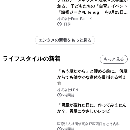
フロムアースキッズ × 地域 × 大学生が
創る、 子どもたちの「自育」イベント
「諸福ジーク×Lifehug」 を8月23日
(日)開催
株式会社From Earth Kids
1日前
エンタメの新着をもっと見る
ライフスタイルの新着
もっと見る
「もう歳だから」と諦める前に。 何歳
からでも健やかな身体を目指せる考え
方
株式会社LPN
5時間前
「胃腸が疲れた日に、作ってみません
か？」胃腸にやさしいレシピ
医療法人社団信亮会戸塚西口さとう内科
5時間前