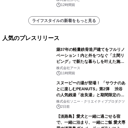
スの2施設で
12時間前
ライフスタイルの新着をもっと見る
人気のプレスリリース
築37年の軽量鉄骨造戸建てをフルリノ
ベーション！内と外をつなぐ「土間リ
ビング」で新たな暮らしを叶えた施工
1
事例を株式会社アースが公開
株式会社アース
11時間前
スヌーピーの湯が登場！ 「サウナのあ
とに楽しむPEANUTS」第2弾 渋谷
の人気銭湯「改良湯」と期間限定のコ
2
ラボレーション サウナイキタイコラ
株式会社ソニー・クリエイティブプロダクツ
ボグッズも発売決定！
2日前
【淡路島】愛犬と一緒に過ごせる宿
で、一緒に泊まり、一緒にご飯 愛犬専