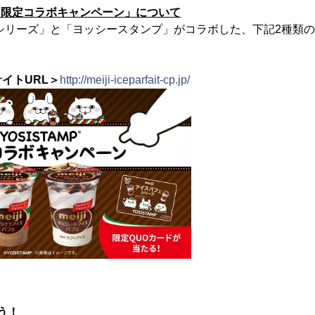
 限定コラボキャンペーン」について
シリーズ」と「ヨッシースタンプ」がコラボした、下記2種類
イトURL＞
http://meiji-iceparfait-cp.jp/
う！