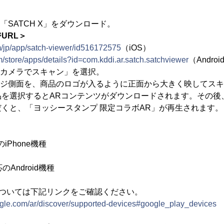
「SATCH X」をダウンロード。
URL＞
m/jp/app/satch-viewer/id516172575
（iOS）
m/store/apps/details?id=com.kddi.ar.satch.satchviewer
（Androi
「カメラでスキャン」を選択。
ージ側面を、商品のロゴが入るように正面から大きく映してス
品を選択するとARコンテンツがダウンロードされます。その後
くと、「ヨッシースタンプ 限定コラボAR」が再生されます。
降のiPhone機種
応のAndroid機種
種については下記リンクをご確認ください。
ogle.com/ar/discover/supported-devices#google_play_devices