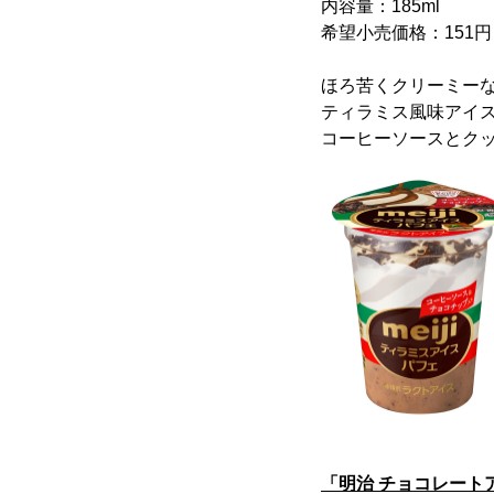
内容量：185ml
希望小売価格：151
ほろ苦くクリーミー
ティラミス風味アイ
コーヒーソースとク
「明治 チョコレート