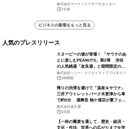
レポートを発表
株式会社マーケットリサーチセンター
7分前
ビジネスの新着をもっと見る
人気のプレスリリース
スヌーピーの湯が登場！ 「サウナのあ
とに楽しむPEANUTS」第2弾 渋谷
の人気銭湯「改良湯」と期間限定のコ
1
ラボレーション サウナイキタイコラ
株式会社ソニー・クリエイティブプロダクツ
ボグッズも発売決定！
1時間前
帰りの渋滞を避けて「温泉＆サウナ」
三井アウトレットパーク木更津から車
で約5分 湯舞音 袖ケ浦店が夏フェア
2
メニューを提供
株式会社楽久屋
1日前
【一杯の蕎麦を通して、歴史・経済・
文化・作法、世界への広がりまでを学