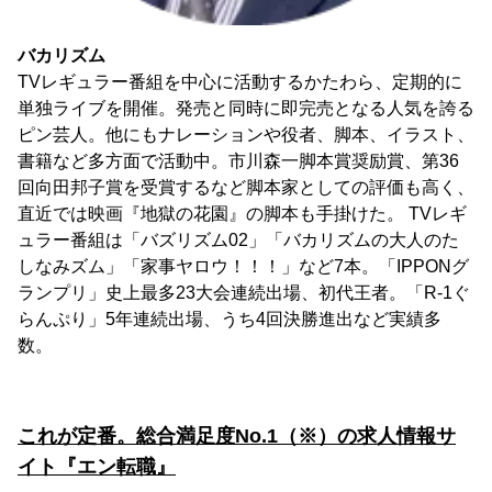
バカリズム
TVレギュラー番組を中心に活動するかたわら、定期的に
単独ライブを開催。発売と同時に即完売となる人気を誇る
ピン芸人。他にもナレーションや役者、脚本、イラスト、
書籍など多方面で活動中。市川森一脚本賞奨励賞、第36
回向田邦子賞を受賞するなど脚本家としての評価も高く、
直近では映画『地獄の花園』の脚本も手掛けた。 TVレギ
ュラー番組は「バズリズム02」「バカリズムの大人のた
しなみズム」「家事ヤロウ！！！」など7本。「IPPONグ
ランプリ」史上最多23大会連続出場、初代王者。「R-1ぐ
らんぷり」5年連続出場、うち4回決勝進出など実績多
数。
これが定番。総合満足度No.1（※）の求人情報サ
イト『エン転職』