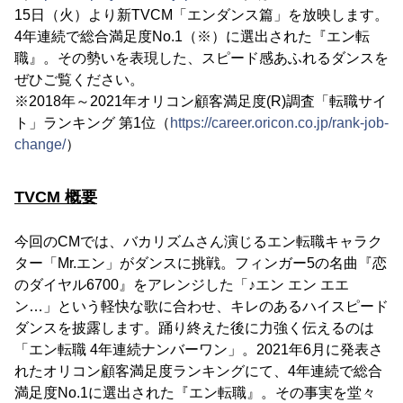
15日（火）より新TVCM「エンダンス篇」を放映します。
4年連続で総合満足度No.1（※）に選出された『エン転
職』。その勢いを表現した、スピード感あふれるダンスを
ぜひご覧ください。
※2018年～2021年オリコン顧客満足度(R)調査「転職サイ
ト」ランキング 第1位（
https://career.oricon.co.jp/rank-job-
change/
）
TVCM 概要
今回のCMでは、バカリズムさん演じるエン転職キャラク
ター「Mr.エン」がダンスに挑戦。フィンガー5の名曲『恋
のダイヤル6700』をアレンジした「♪エン エン エエ
ン…」という軽快な歌に合わせ、キレのあるハイスピード
ダンスを披露します。踊り終えた後に力強く伝えるのは
「エン転職 4年連続ナンバーワン」。2021年6月に発表さ
れたオリコン顧客満足度ランキングにて、4年連続で総合
満足度No.1に選出された『エン転職』。その事実を堂々