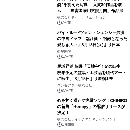
姿”を捉えた写真、 入賞80作品を展
示 「障害者雇用支援月間」作品展示
会を 東京・愛知で開催
株式会社ドゥ・クリエーション
7分前
バイ・ルー×ツォン・シュンシー共演
の中国ドラマ「臨江仙 ～宿敵となった
愛しき人～」8月18日(火)より日本初
放送！YouTubeにて8月11日(火)より
衛星劇場
第1話期間限定公開！CS衛星劇場
17分前
尾坂昇治 個展「天地宇宙 光の転生」
廃棄予定の盆栽・工芸品を現代アート
に転生、 8月15日より原宿JPS
Galleryにて約30点を展示
コンセプター株式会社
37分前
心を甘く満たす恋愛ソング！CHIHIRO
の新曲「Honeyy」の配信リリースが
決定！
株式会社テイチクエンタテインメント
1時間前