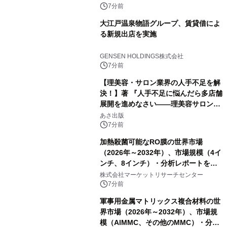
7分前
大江戸温泉物語グループ、賃貸借によ
る新規出店を実施
GENSEN HOLDINGS株式会社
7分前
【理美容・サロン業界の人手不足を解
決！】著 『人手不足に悩んだら多店舗
展開を進めなさい――理美容サロン
「多店舗展開」の教科書』2026年8月
あさ出版
24日（月）発売
7分前
加熱殺菌可能なRO膜の世界市場
（2026年～2032年）、市場規模（4イ
ンチ、8インチ）・分析レポートを発
表
株式会社マーケットリサーチセンター
7分前
軍事用金属マトリックス複合材料の世
界市場（2026年～2032年）、市場規
模（AlMMC、その他のMMC）・分析