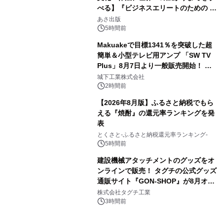
べる】『ビジネスエリートのための 教
3
養としての蕎麦』2026年8月25日
あさ出版
（火）発売
5時間前
Makuakeで目標1341％を突破した超
簡単＆小型テレビ用アンプ 「SW TV
Plus」8月7日より一般販売開始！ ケ
4
ーブル1本つなぐだけ、テレビの音が
城下工業株式会社
ぐっと豊かに
2時間前
【2026年8月版】ふるさと納税でもら
える『焼酎』の還元率ランキングを発
表
5
とくさと-ふるさと納税還元率ランキング-
5時間前
建設機械アタッチメントのグッズをオ
ンラインで販売！ タグチの公式グッズ
通販サイト『GON-SHOP』が8月オー
6
プン
株式会社タグチ工業
3時間前