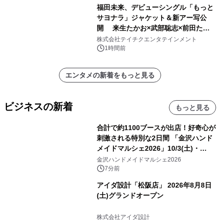
福田未来、デビューシングル「もっと
サヨナラ」ジャケット＆新アー写公
開 来生たかお×武部聡志×前田たか
ひろの豪華タッグ
株式会社テイチクエンタテインメント
1時間前
エンタメの新着をもっと見る
ビジネスの新着
もっと見る
合計で約1100ブースが出店！好奇心が
刺激される特別な2日間 「金沢ハンド
メイドマルシェ2026」10/3(土)・
10/4(日)開催
金沢ハンドメイドマルシェ2026
7分前
アイダ設計「松阪店」 2026年8月8日
(土)グランドオープン
株式会社アイダ設計