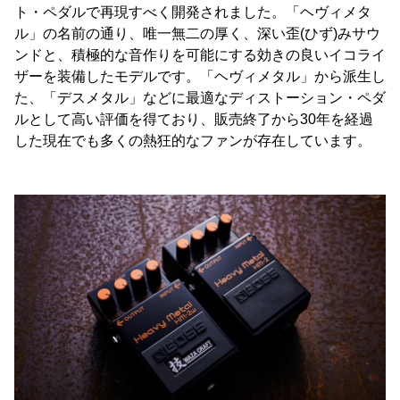
ト・ペダルで再現すべく開発されました。「ヘヴィメタ
ル」の名前の通り、唯一無二の厚く、深い歪(ひず)みサウ
ンドと、積極的な音作りを可能にする効きの良いイコライ
ザーを装備したモデルです。「ヘヴィメタル」から派生し
た、「デスメタル」などに最適なディストーション・ペダ
ルとして高い評価を得ており、販売終了から30年を経過
した現在でも多くの熱狂的なファンが存在しています。