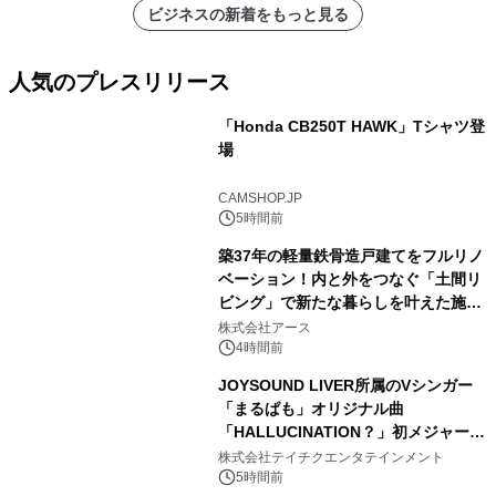
ビジネスの新着をもっと見る
人気のプレスリリース
「Honda CB250T HAWK」Tシャツ登
場
1
CAMSHOP.JP
5時間前
築37年の軽量鉄骨造戸建てをフルリノ
ベーション！内と外をつなぐ「土間リ
ビング」で新たな暮らしを叶えた施工
2
事例を株式会社アースが公開
株式会社アース
4時間前
JOYSOUND LIVER所属のVシンガー
「まるぱも」オリジナル曲
「HALLUCINATION？」初メジャー配
3
信リリース決定！
株式会社テイチクエンタテインメント
5時間前