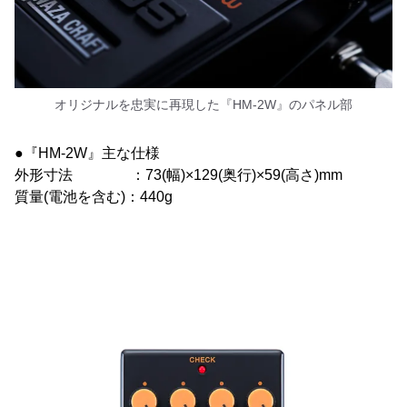
オリジナルを忠実に再現した『HM-2W』のパネル部
●『HM-2W』主な仕様
外形寸法 ：73(幅)×129(奥行)×59(高さ)mm
質量(電池を含む)：440g