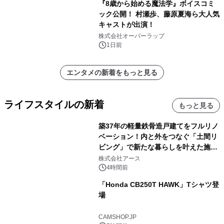
『8歳から始める魔法学』ボイスコミ
ック公開！ 村瀬歩、藤原夏海ら大人気
キャストが出演！
株式会社オーバーラップ
1日前
エンタメの新着をもっと見る
ライフスタイルの新着
もっと見る
築37年の軽量鉄骨造戸建てをフルリノ
ベーション！内と外をつなぐ「土間リ
ビング」で新たな暮らしを叶えた施工
事例を株式会社アースが公開
株式会社アース
4時間前
「Honda CB250T HAWK」Tシャツ登
場
CAMSHOP.JP