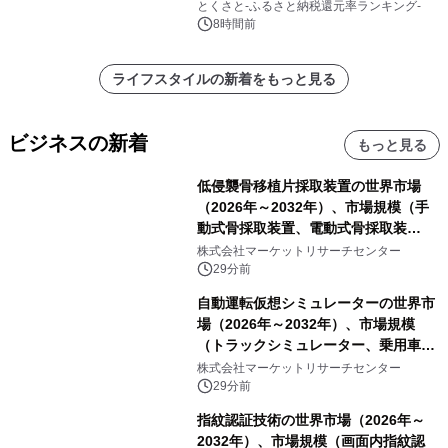
とくさと-ふるさと納税還元率ランキング-
8時間前
ライフスタイルの新着をもっと見る
ビジネスの新着
もっと見る
低侵襲骨移植片採取装置の世界市場
（2026年～2032年）、市場規模（手
動式骨採取装置、電動式骨採取装
置）・分析レポートを発表
株式会社マーケットリサーチセンター
29分前
自動運転仮想シミュレーターの世界市
場（2026年～2032年）、市場規模
（トラックシミュレーター、乗用車シ
ミュレーター、その他）・分析レポー
株式会社マーケットリサーチセンター
トを発表
29分前
指紋認証技術の世界市場（2026年～
2032年）、市場規模（画面内指紋認