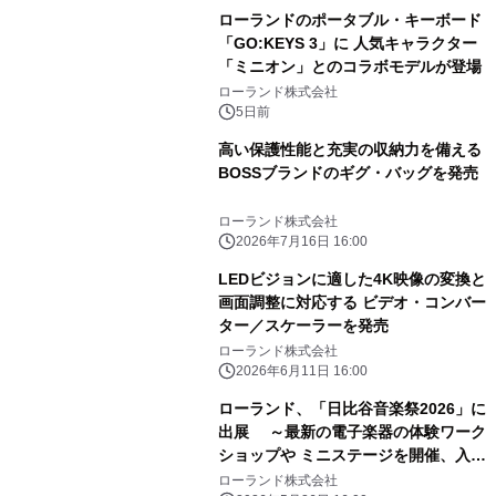
ラムや、「TR-808」を愛する伝説的
ローランドのポータブル・キーボード
アーティストを フィーチャーしたアニ
「GO:KEYS 3」に 人気キャラクター
メーションを公開～
「ミニオン」とのコラボモデルが登場
ローランド株式会社
5日前
高い保護性能と充実の収納力を備える
BOSSブランドのギグ・バッグを発売
ローランド株式会社
2026年7月16日 16:00
LEDビジョンに適した4K映像の変換と
画面調整に対応する ビデオ・コンバー
ター／スケーラーを発売
ローランド株式会社
2026年6月11日 16:00
ローランド、「日比谷音楽祭2026」に
出展 ～最新の電子楽器の体験ワーク
ショップや ミニステージを開催、入場
無料！～
ローランド株式会社