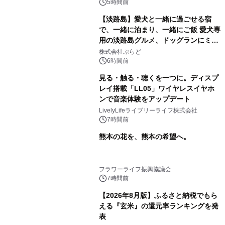
5時間前
【淡路島】愛犬と一緒に過ごせる宿
で、一緒に泊まり、一緒にご飯 愛犬専
用の淡路島グルメ、ドッグランにミニ
プール グランピングとトレーラーハウ
株式会社ぷらど
スの2施設で
6時間前
見る・触る・聴くを一つに。ディスプ
レイ搭載「LL05」ワイヤレスイヤホ
ンで音楽体験をアップデート
LivelyLifeライブリーライフ株式会社
7時間前
熊本の花を、熊本の希望へ。
フラワーライフ振興協議会
7時間前
【2026年8月版】ふるさと納税でもら
える『玄米』の還元率ランキングを発
表