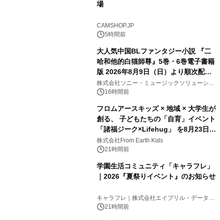
場
CAMSHOP.JP
5時間前
大人気中国BLファンタジー小説 『二
哈和他的白猫師尊』5巻・6巻電子書籍
版 2026年8月9日（日）より順次配信
開始
株式会社ソニー・ミュージックソリューショ
ンズ
16時間前
フロムアースキッズ × 地域 × 大学生が
創る、 子どもたちの「自育」イベント
「諸福ジーク×Lifehug」 を8月23日
(日)開催
株式会社From Earth Kids
21時間前
学園生活コミュニティ「キャラフレ」
｜2026『夏祭りイベント』のお知らせ
キャラフレ｜株式会社エイプリル・データ・
デザインズ
21時間前