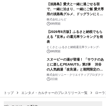
【淡路島】愛犬と一緒に過ごせる宿
で、一緒に泊まり、一緒にご飯 愛犬専
用の淡路島グルメ、ドッグランにミニ
4
プール グランピングとトレーラーハウ
株式会社ぷらど
スの2施設で
6時間前
【2026年8月版】ふるさと納税でもら
える『玄米』の還元率ランキングを発
表
5
とくさと-ふるさと納税還元率ランキング-
8時間前
スヌーピーの湯が登場！ 「サウナのあ
とに楽しむPEANUTS」第2弾 渋谷
の人気銭湯「改良湯」と期間限定のコ
6
ラボレーション サウナイキタイコラ
株式会社ソニー・クリエイティブプロダクツ
ボグッズも発売決定！
2日前
トップ
エンタメ・カルチャーのプレスリリース一覧
ローラ