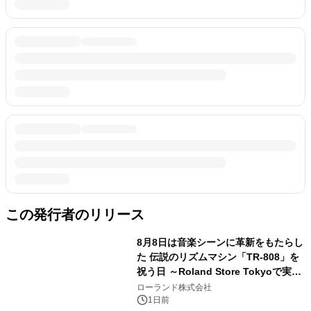
この発行者のリリース
8月8日は音楽シーンに革新をもたらし
た 伝説のリズムマシン「TR-808」を
祝う日 ～Roland Store Tokyoで実機
を展示しての 記念キャンペーンを開
ローランド株式会社
催 英国ラジオ「NTS」の 特別プログ
1日前