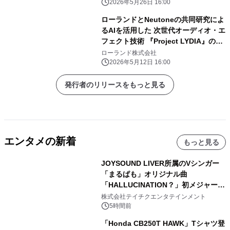
2026年5月26日 16:00
ローランドとNeutoneの共同研究によ
るAIを活用した 次世代オーディオ・エ
フェクト技術 『Project LYDIA』のフ
ェーズ2を発表
ローランド株式会社
2026年5月12日 16:00
発行者のリリースをもっと見る
エンタメの新着
もっと見る
JOYSOUND LIVER所属のVシンガー
「まるぱも」オリジナル曲
「HALLUCINATION？」初メジャー配
信リリース決定！
株式会社テイチクエンタテインメント
5時間前
「Honda CB250T HAWK」Tシャツ登