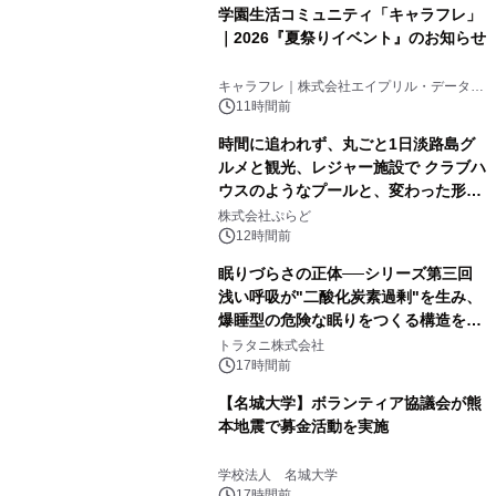
学園生活コミュニティ「キャラフレ」
｜2026『夏祭りイベント』のお知らせ
キャラフレ｜株式会社エイプリル・データ・
デザインズ
11時間前
時間に追われず、丸ごと1日淡路島グ
ルメと観光、レジャー施設で クラブハ
ウスのようなプールと、変わった形の
サウナも 「THE BOXY AWAJI」のお
株式会社ぷらど
得な素泊まり連泊プランで
12時間前
眠りづらさの正体──シリーズ第三回
浅い呼吸が"二酸化炭素過剰"を生み、
爆睡型の危険な眠りをつくる構造を解
説
トラタニ株式会社
17時間前
【名城大学】ボランティア協議会が熊
本地震で募金活動を実施
学校法人 名城大学
17時間前