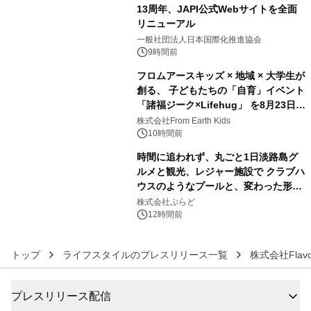
13周年、JAPI公式Webサイトを全面
リニューアル
4
一般社団法人日本国際化推進協会
9時間前
フロムアースキッズ × 地域 × 大学生が
創る、 子どもたちの「自育」イベント
「諸福ジーク×Lifehug」 を8月23日
5
(日)開催
株式会社From Earth Kids
10時間前
時間に追われず、丸ごと1日淡路島グ
ルメと観光、レジャー施設で クラブハ
ウスのようなプールと、変わった形の
6
サウナも 「THE BOXY AWAJI」のお
株式会社ぷらど
得な素泊まり連泊プランで
12時間前
トップ
ライフスタイルのプレスリリース一覧
株式会社Flavo
プレスリリース配信