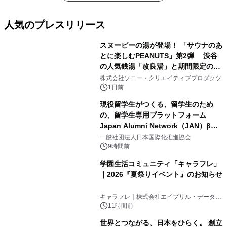
人気のプレスリリース
スヌーピーの湯が登場！ 「サウナのあ
とに楽しむPEANUTS」第2弾 渋谷
の人気銭湯「改良湯」と期間限定のコ
1
ラボレーション サウナイキタイコラ
株式会社ソニー・クリエイティブプロダクツ
ボグッズも発売決定！
1日前
現役留学生がつくる、留学生のため
の、留学生専用プラットフォーム
Japan Alumni Network（JAN）β版
2
をリリース
一般社団法人日本国際化推進協会
9時間前
学園生活コミュニティ「キャラフレ」
｜2026『夏祭りイベント』のお知らせ
3
キャラフレ｜株式会社エイプリル・データ・
デザインズ
11時間前
世界とつながる、日本をひらく。 創立