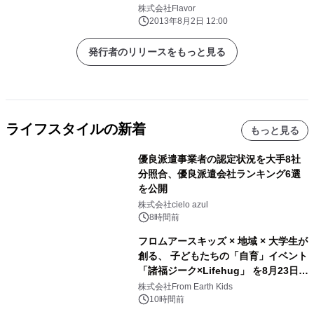
株式会社Flavor
2013年8月2日 12:00
発行者のリリースをもっと見る
ライフスタイルの新着
もっと見る
優良派遣事業者の認定状況を大手8社
分照合、優良派遣会社ランキング6選
を公開
株式会社cielo azul
8時間前
フロムアースキッズ × 地域 × 大学生が
創る、 子どもたちの「自育」イベント
「諸福ジーク×Lifehug」 を8月23日
(日)開催
株式会社From Earth Kids
10時間前