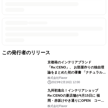
この発行者のリリース
京都発のインテリアブランド
「Re:CENO」、 お部屋作りの独自理
論をまとめた初の著書 「ナチュラルヴ
ィンテージで作る センスのいらないイ
株式会社Flavor
ンテリア プロが教えるセオリー＆アイ
2023年2月16日 12:00
デア」を2/24発売
九州初進出！インテリアショップ
Re:CENOの新店舗が4月15日に 福
岡・赤坂けやき通りにOPEN コーヒ
ースタンドも併設
株式会社Flavor