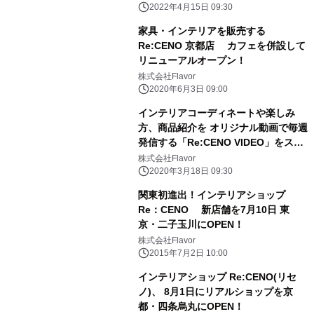
2022年4月15日 09:30
家具・インテリアを販売する
Re:CENO 京都店 カフェを併設して
リニューアルオープン！
株式会社Flavor
2020年6月3日 09:00
インテリアコーディネートや楽しみ
方、商品紹介を オリジナル動画で毎週
発信する「Re:CENO VIDEO」をスタ
ート！
株式会社Flavor
2020年3月18日 09:30
関東初進出！インテリアショップ
Re：CENO 新店舗を7月10日 東
京・二子玉川にOPEN！
株式会社Flavor
2015年7月2日 10:00
インテリアショップ Re:CENO(リセ
ノ)、 8月1日にリアルショップを京
都・四条烏丸にOPEN！