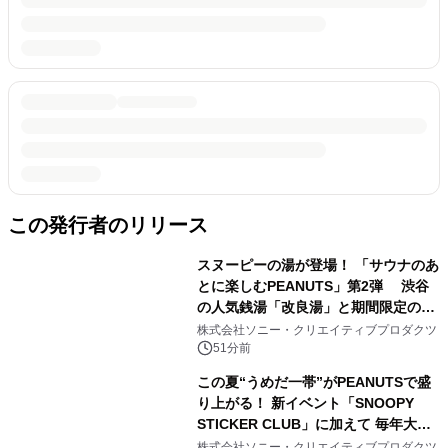
この発行者のリリース
スヌーピーの湯が登場！ 「サウナのあ
とに楽しむPEANUTS」第2弾 渋谷
の人気銭湯「改良湯」と期間限定のコ
ラボレーション サウナイキタイコラ
株式会社ソニー・クリエイティブプロダクツ
ボグッズも発売決定！
51分前
この夏“うめだ一帯”がPEANUTSで盛
り上がる！ 新イベント「SNOOPY
STICKER CLUB」に加えて 毎年大好
評阪急の「うめだスヌーピーフェステ
株式会社ソニー・クリエイティブプロダクツ