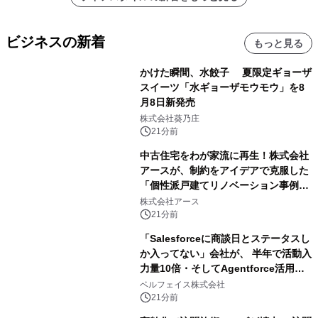
ビジネスの新着
もっと見る
かけた瞬間、水餃子 夏限定ギョーザ
スイーツ「水ギョーザモウモウ」を8
月8日新発売
株式会社葵乃庄
21分前
中古住宅をわが家流に再生！株式会社
アースが、制約をアイデアで克服した
「個性派戸建てリノベーション事例5
選」を公開
株式会社アース
21分前
「Salesforceに商談日とステータスし
か入ってない」会社が、 半年で活動入
力量10倍・そしてAgentforce活用へ
── 敷島住宅×bellSalesAI事例公開
ベルフェイス株式会社
21分前