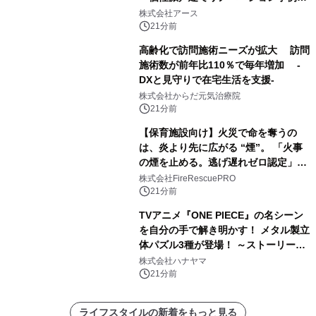
選」を公開
株式会社アース
21分前
高齢化で訪問施術ニーズが拡大 訪問
施術数が前年比110％で毎年増加 -
DXと見守りで在宅生活を支援-
株式会社からだ元気治療院
21分前
【保育施設向け】火災で命を奪うの
は、炎より先に広がる “煙”。 「火事
の煙を止める。逃げ遅れゼロ認定」提
供開始
株式会社FireRescuePRO
21分前
TVアニメ『ONE PIECE』の名シーン
を自分の手で解き明かす！ メタル製立
体パズル3種が登場！ ～ストーリーと
ギミックが融合した 大人の体験型パズ
株式会社ハナヤマ
ルが8月7日(金)12時より先行予約受付
21分前
開始～
ライフスタイルの新着をもっと見る