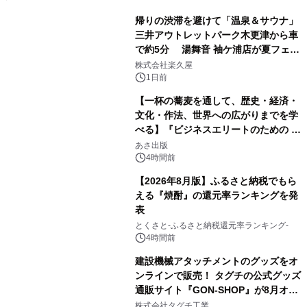
帰りの渋滞を避けて「温泉＆サウナ」
三井アウトレットパーク木更津から車
で約5分 湯舞音 袖ケ浦店が夏フェア
1
メニューを提供
株式会社楽久屋
1日前
【一杯の蕎麦を通して、歴史・経済・
文化・作法、世界への広がりまでを学
べる】『ビジネスエリートのための 教
2
養としての蕎麦』2026年8月25日
あさ出版
（火）発売
4時間前
【2026年8月版】ふるさと納税でもら
える『焼酎』の還元率ランキングを発
表
3
とくさと-ふるさと納税還元率ランキング-
4時間前
建設機械アタッチメントのグッズをオ
ンラインで販売！ タグチの公式グッズ
通販サイト『GON-SHOP』が8月オー
4
プン
株式会社タグチ工業