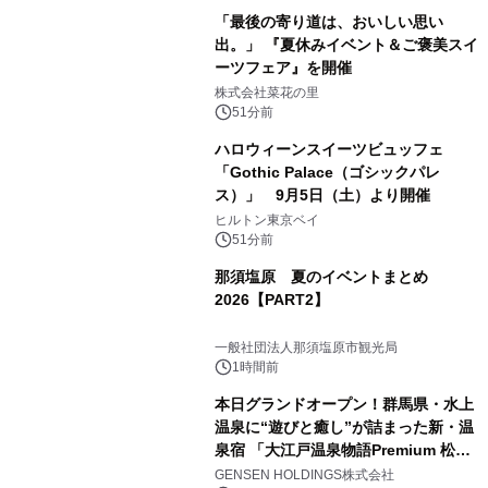
「最後の寄り道は、おいしい思い
出。」 『夏休みイベント＆ご褒美スイ
ーツフェア』を開催
株式会社菜花の里
51分前
ハロウィーンスイーツビュッフェ
「Gothic Palace（ゴシックパレ
ス）」 9月5日（土）より開催
ヒルトン東京ベイ
51分前
那須塩原 夏のイベントまとめ
2026【PART2】
一般社団法人那須塩原市観光局
1時間前
本日グランドオープン！群馬県・水上
温泉に“遊びと癒し”が詰まった新・温
泉宿 「大江戸温泉物語Premium 松乃
井」が誕生
GENSEN HOLDINGS株式会社