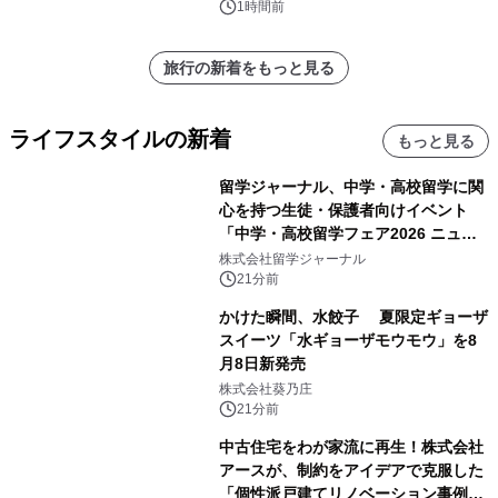
1時間前
旅行の新着をもっと見る
ライフスタイルの新着
もっと見る
留学ジャーナル、中学・高校留学に関
心を持つ生徒・保護者向けイベント
「中学・高校留学フェア2026 ニュー
ジーランド＆オーストラリア」を
株式会社留学ジャーナル
9/12(土)に開催
21分前
かけた瞬間、水餃子 夏限定ギョーザ
スイーツ「水ギョーザモウモウ」を8
月8日新発売
株式会社葵乃庄
21分前
中古住宅をわが家流に再生！株式会社
アースが、制約をアイデアで克服した
「個性派戸建てリノベーション事例5