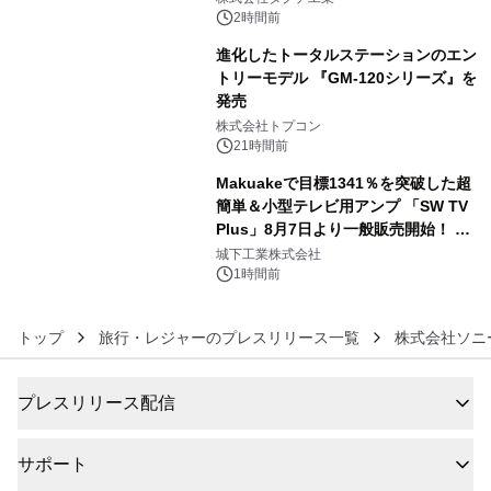
2時間前
進化したトータルステーションのエン
トリーモデル 『GM-120シリーズ』を
発売
5
株式会社トプコン
21時間前
Makuakeで目標1341％を突破した超
簡単＆小型テレビ用アンプ 「SW TV
Plus」8月7日より一般販売開始！ ケ
6
ーブル1本つなぐだけ、テレビの音が
城下工業株式会社
ぐっと豊かに
1時間前
トップ
旅行・レジャーのプレスリリース一覧
株式会社ソニ
プレスリリース配信
サポート