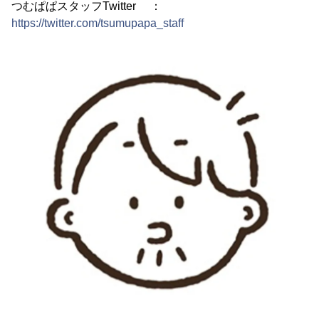
つむぱぱスタッフTwitter ：
https://twitter.com/tsumupapa_staff