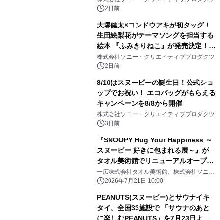
ィバル」、 グラングリーン大阪 ショ
2日前
ップ&レストランでは 「I LIKE
大塚健太×コンドウアキが初タッグ！
SUMMER TIME with PEANUTS」を
生田絵梨花がテーマソングを担当する
初開催！
絵本 『ふみきりねこ』が発売決定！
LINEスタンプも同時リリース！
株式会社ソニー・クリエイティブプロダクツ
2日前
8/10はスヌーピーの誕生日！公式ショ
ップでお祝い！ エコバッグがもらえる
キャンペーンを8/8から開催
株式会社ソニー・クリエイティブプロダクツ
3日前
『SNOOPY Hug Your Happiness ～
スヌーピー 好きに包まれる展～』が
タオル美術館でリニューアルオープ
ン！
一広株式会社タオル美術館、株式会社ソニ
ー・クリエイティブプロダクツ
2026年7月21日 10:00
PEANUTS(スヌーピー)とサウナイキ
タイ、全国33施設で 「サウナのあと
に楽しむPEANUTS」を7月23日より