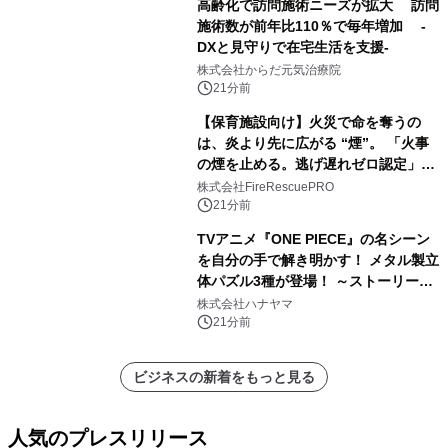
高齢化で訪問施術ニーズが拡大 訪問
施術数が前年比110％で毎年増加 -
DXと見守りで在宅生活を支援-
株式会社からだ元気治療院
21分前
【保育施設向け】火災で命を奪うの
は、炎より先に広がる “煙”。 「火事
の煙を止める。逃げ遅れゼロ認定」提
供開始
株式会社FireRescuePRO
21分前
TVアニメ『ONE PIECE』の名シーン
を自分の手で解き明かす！ メタル製立
体パズル3種が登場！ ～ストーリーと
ギミックが融合した 大人の体験型パズ
株式会社ハナヤマ
ルが8月7日(金)12時より先行予約受付
21分前
開始～
ビジネスの新着をもっと見る
人気のプレスリリース