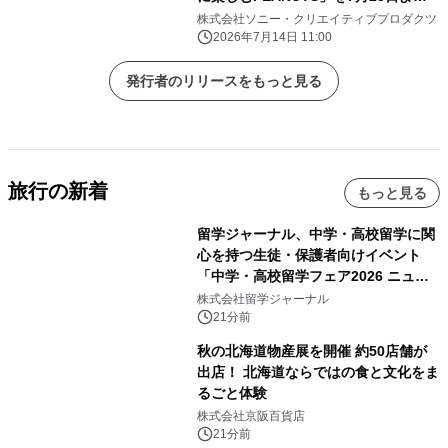
開催 限定冊子・ステッカー配布や
株式会社ソニー・クリエイティブプロダクツ
SNSキャンペーンも実施
2026年7月14日 11:00
発行者のリリースをもっと見る
旅行の新着
もっと見る
留学ジャーナル、中学・高校留学に関
心を持つ生徒・保護者向けイベント
「中学・高校留学フェア2026 ニュー
ジーランド＆オーストラリア」を
株式会社留学ジャーナル
9/12(土)に開催
21分前
秋の北海道物産展を開催 約50店舗が
出店！ 北海道ならではの食と文化をま
るごと体験
株式会社京阪百貨店
21分前