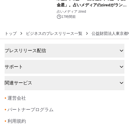
金星」。占いメディアのziredがランキ
6
ングを発表
占いメディア zired
17時間前
トップ
ビジネスのプレスリリース一覧
公益財団法人東京都
プレスリリース配信
サポート
関連サービス
•
運営会社
•
パートナープログラム
•
利用規約