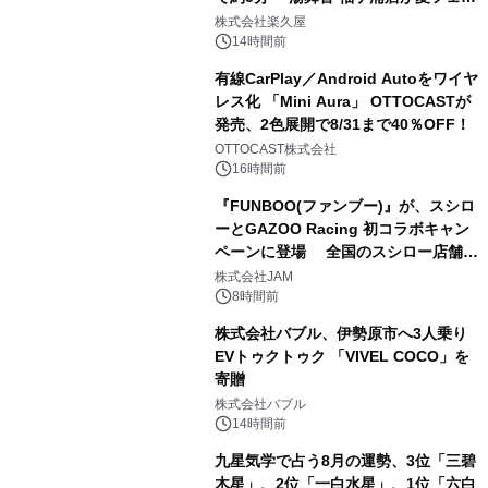
2
メニューを提供
株式会社楽久屋
14時間前
有線CarPlay／Android Autoをワイヤ
レス化 「Mini Aura」 OTTOCASTが
発売、2色展開で8/31まで40％OFF！
3
OTTOCAST株式会社
16時間前
『FUNBOO(ファンブー)』が、スシロ
ーとGAZOO Racing 初コラボキャン
ペーンに登場 全国のスシロー店舗で
4
GR 4車種の FUNBOO(ミニカー)付き
株式会社JAM
メニューが展開されます
8時間前
株式会社バブル、伊勢原市へ3人乗り
EVトゥクトゥク 「VIVEL COCO」を
寄贈
5
株式会社バブル
14時間前
九星気学で占う8月の運勢、3位「三碧
木星」、2位「一白水星」、1位「六白