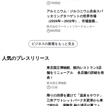
7時間前
アルミニウム・ジルコニウム合金スパ
ッタリングターゲットの世界市場
（2026年～2032年）、市場規模
（0.995、0.999、その他）・分析レポ
株式会社マーケットリサーチセンター
ートを発表
8時間前
ビジネスの新着をもっと見る
人気のプレスリリース
東京国立博物館、館内レストラン3店
舗をリニューアル 各店舗の詳細を発
表！
1
東京国立博物館
1日前
帰りの渋滞を避けて「温泉＆サウナ」
三井アウトレットパーク木更津から車
で約5分 湯舞音 袖ケ浦店が夏フェア