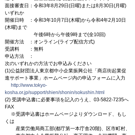
面接審査日：令和3年8月29日(日曜)または8月30日(月曜)
いずれか
開催日時 ：令和3年10月7日(木曜)から令和4年2月10日
(木曜)まで
午後6時から午後9時まで(全10回)
開催方法 ：オンライン(ライブ配信方式)
受講料 ：無料
申込方法 ：
次のいずれかの方法でお申込みください
(1)公益財団法人東京都中小企業振興公社「商店街起業促
進サポート事業」ホームページ内の申込フォームに入力
http://www.tokyo-
kosha.or.jp/support/shien/shonin/sokushin.html
(2) 受講申込書に必要事項を記入のうえ、03-5822-7235へ
FAX
※受講申込書はホームページよりダウンロード、もし
くは
産業労働局商工部(都庁第一本庁舎20階)、区市町村、