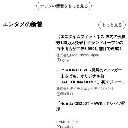
テックの新着をもっと見る
エンタメの新着
もっと見る
【エニタイムフィットネス 国内の会員
数120万人突破】グランドオープンの
西小山店が世界6,000店舗目で達成！
株式会社Fast Fitness Japan
5分前
JOYSOUND LIVER所属のVシンガー
「まるぱも」オリジナル曲
「HALLUCINATION？」初メジャー配
信リリース決定！
株式会社テイチクエンタテインメント
6時間前
「Honda CB250T HAWK」Tシャツ登
場
CAMSHOP.JP
6時間前