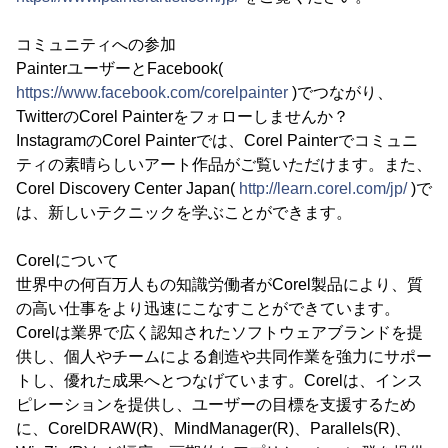
コミュニティへの参加
PainterユーザーとFacebook(
https://www.facebook.com/corelpainter
)でつながり、
TwitterのCorel Painterをフォローしませんか？
InstagramのCorel Painterでは、Corel Painterでコミュニ
ティの素晴らしいアート作品がご覧いただけます。また、
Corel Discovery Center Japan(
http://learn.corel.com/jp/
)で
は、新しいテクニックを学ぶことができます。
Corelについて
世界中の何百万人もの知識労働者がCorel製品により、質
の高い仕事をより迅速にこなすことができています。
Corelは業界で広く認知されたソフトウェアブランドを提
供し、個人やチームによる創造や共同作業を強力にサポー
トし、優れた成果へとつなげています。Corelは、インス
ピレーションを提供し、ユーザーの目標を支援するため
に、CorelDRAW(R)、MindManager(R)、Parallels(R)、