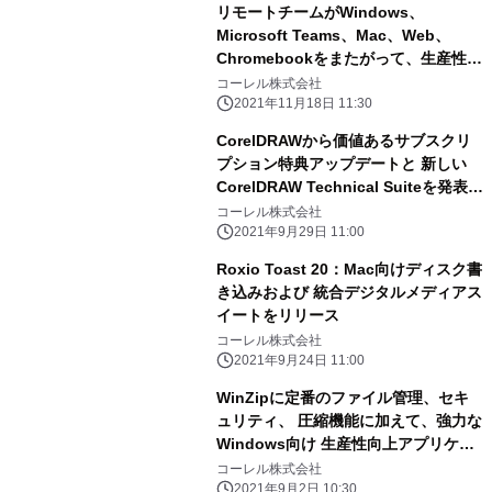
リモートチームがWindows、
Microsoft Teams、Mac、Web、
Chromebookをまたがって、生産性を
向上させ、 順調なプロジェクト進行を
コーレル株式会社
サポートする MindManager新バージ
2021年11月18日 11:30
ョンをリリース
CorelDRAWから価値あるサブスクリ
プション特典アップデートと 新しい
CorelDRAW Technical Suiteを発表
2021年のプロフェッショナルグラフィ
コーレル株式会社
ックスの ラインナップが完成
2021年9月29日 11:00
Roxio Toast 20：Mac向けディスク書
き込みおよび 統合デジタルメディアス
イートをリリース
コーレル株式会社
2021年9月24日 11:00
WinZipに定番のファイル管理、セキ
ュリティ、 圧縮機能に加えて、強力な
Windows向け 生産性向上アプリケー
ションが登場
コーレル株式会社
2021年9月2日 10:30