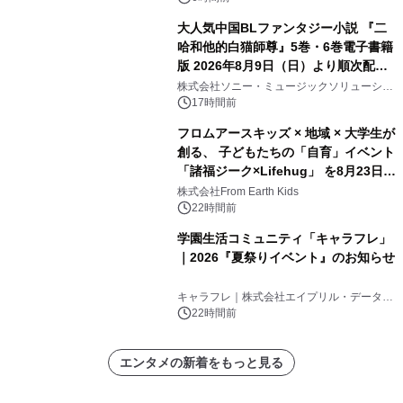
大人気中国BLファンタジー小説 『二
哈和他的白猫師尊』5巻・6巻電子書籍
版 2026年8月9日（日）より順次配信
開始
株式会社ソニー・ミュージックソリューショ
ンズ
17時間前
フロムアースキッズ × 地域 × 大学生が
創る、 子どもたちの「自育」イベント
「諸福ジーク×Lifehug」 を8月23日
(日)開催
株式会社From Earth Kids
22時間前
学園生活コミュニティ「キャラフレ」
｜2026『夏祭りイベント』のお知らせ
キャラフレ｜株式会社エイプリル・データ・
デザインズ
22時間前
エンタメの新着をもっと見る