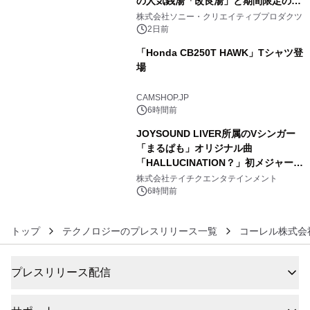
の人気銭湯「改良湯」と期間限定のコ
4
ラボレーション サウナイキタイコラ
株式会社ソニー・クリエイティブプロダクツ
ボグッズも発売決定！
2日前
「Honda CB250T HAWK」Tシャツ登
場
5
CAMSHOP.JP
6時間前
JOYSOUND LIVER所属のVシンガー
「まるぱも」オリジナル曲
「HALLUCINATION？」初メジャー配
6
信リリース決定！
株式会社テイチクエンタテインメント
6時間前
トップ
テクノロジーのプレスリリース一覧
コーレル株式会
プレスリリース配信