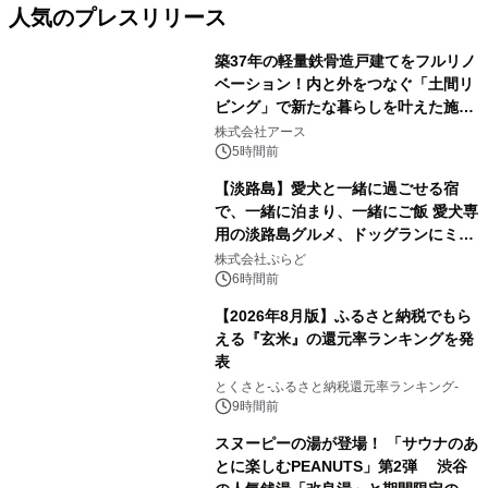
人気のプレスリリース
築37年の軽量鉄骨造戸建てをフルリノ
ベーション！内と外をつなぐ「土間リ
ビング」で新たな暮らしを叶えた施工
1
事例を株式会社アースが公開
株式会社アース
5時間前
【淡路島】愛犬と一緒に過ごせる宿
で、一緒に泊まり、一緒にご飯 愛犬専
用の淡路島グルメ、ドッグランにミニ
2
プール グランピングとトレーラーハウ
株式会社ぷらど
スの2施設で
6時間前
【2026年8月版】ふるさと納税でもら
える『玄米』の還元率ランキングを発
表
3
とくさと-ふるさと納税還元率ランキング-
9時間前
スヌーピーの湯が登場！ 「サウナのあ
とに楽しむPEANUTS」第2弾 渋谷