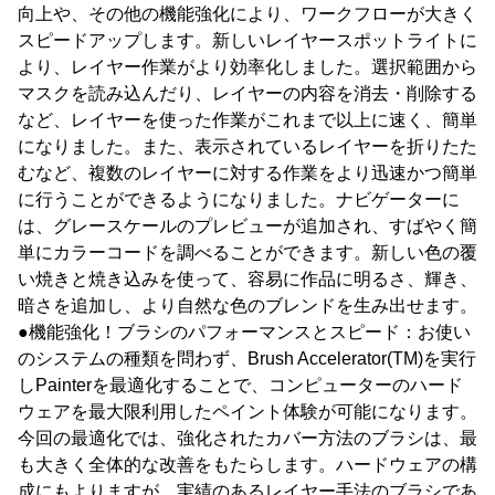
向上や、その他の機能強化により、ワークフローが大きく
スピードアップします。新しいレイヤースポットライトに
より、レイヤー作業がより効率化しました。選択範囲から
マスクを読み込んだり、レイヤーの内容を消去・削除する
など、レイヤーを使った作業がこれまで以上に速く、簡単
になりました。また、表示されているレイヤーを折りたた
むなど、複数のレイヤーに対する作業をより迅速かつ簡単
に行うことができるようになりました。ナビゲーターに
は、グレースケールのプレビューが追加され、すばやく簡
単にカラーコードを調べることができます。新しい色の覆
い焼きと焼き込みを使って、容易に作品に明るさ、輝き、
暗さを追加し、より自然な色のブレンドを生み出せます。
●機能強化！ブラシのパフォーマンスとスピード：お使い
のシステムの種類を問わず、Brush Accelerator(TM)を実行
しPainterを最適化することで、コンピューターのハード
ウェアを最大限利用したペイント体験が可能になります。
今回の最適化では、強化されたカバー方法のブラシは、最
も大きく全体的な改善をもたらします。ハードウェアの構
成にもよりますが、実績のあるレイヤー手法のブラシであ