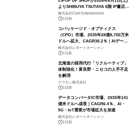
のPOP UP SHOPが2026年8月1日(土)
よりSHIBUYA TSUTAYA 6階 IP書店で
開催決定！！
株式会社ClaN Entertainment
1日前
コパッケージド・オプティクス
（CPO）市場、2035年28億8,700万米
ドルへ拡大、CAGR36.2％｜AIデータ
センター・高速光通信需要が成長を加
株式会社レポートオーシャン
速
1日前
北海道の採用代行「リクルーティブ」
体制強化！富良野・ニセコの人手不足
を解消
クウカン株式会社
1日前
データコンバータIC市場、2035年141
億米ドルへ成長｜CAGR6.4％、AI・
5G・IoT需要が市場拡大を加速
株式会社レポートオーシャン
1日前