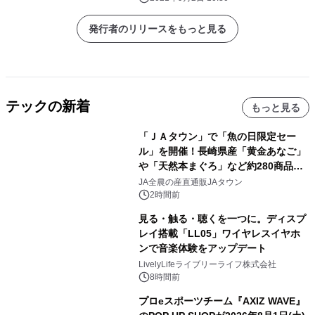
発行者のリリースをもっと見る
テックの新着
もっと見る
「ＪＡタウン」で「魚の日限定セー
ル」を開催！長崎県産「黄金あなご」
や「天然本まぐろ」など約280商品を
販売！～毎月１０日の定例企画～
JA全農の産直通販JAタウン
2時間前
見る・触る・聴くを一つに。ディスプ
レイ搭載「LL05」ワイヤレスイヤホ
ンで音楽体験をアップデート
LivelyLifeライブリーライフ株式会社
8時間前
プロeスポーツチーム『AXIZ WAVE』