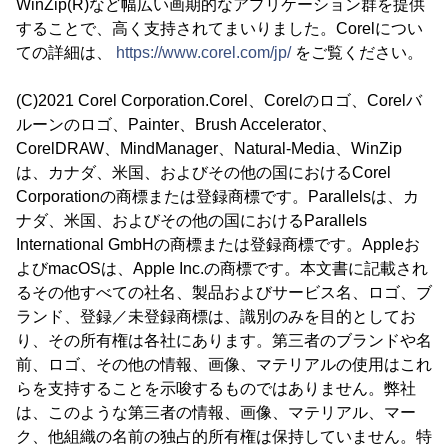
WinZip(R)など幅広い画期的なアプリケーション群を提供
することで、高く支持されてまいりました。Corelについ
ての詳細は、
https://www.corel.com/jp/
をご覧ください。
(C)2021 Corel Corporation.Corel、Corelのロゴ、Corelバ
ルーンのロゴ、Painter、Brush Accelerator、
CorelDRAW、MindManager、Natural-Media、WinZip
は、カナダ、米国、およびその他の国におけるCorel
Corporationの商標または登録商標です。Parallelsは、カ
ナダ、米国、およびその他の国におけるParallels
International GmbHの商標または登録商標です。Appleお
よびmacOSは、Apple Inc.の商標です。本文書に記載され
るその他すべての社名、製品およびサービス名、ロゴ、ブ
ランド、登録／未登録商標は、識別のみを目的としてお
り、その所有権は各社にあります。第三者のブランドや名
前、ロゴ、その他の情報、画像、マテリアルの使用はこれ
らを支持することを示唆するものではありません。弊社
は、このような第三者の情報、画像、マテリアル、マー
ク、他組織の名前の独占的所有権は保持していません。特