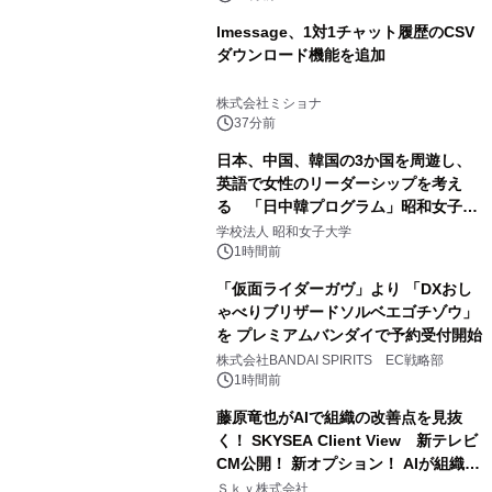
lmessage、1対1チャット履歴のCSV
ダウンロード機能を追加
株式会社ミショナ
37分前
日本、中国、韓国の3か国を周遊し、
英語で女性のリーダーシップを考え
る 「日中韓プログラム」昭和女子大
学で開催
学校法人 昭和女子大学
1時間前
「仮面ライダーガヴ」より 「DXおし
ゃべりブリザードソルベエゴチゾウ」
を プレミアムバンダイで予約受付開始
株式会社BANDAI SPIRITS EC戦略部
1時間前
藤原竜也がAIで組織の改善点を見抜
く！ SKYSEA Client View 新テレビ
CM公開！ 新オプション！ AIが組織の
業務実態を分析し労務改善を支援。 藤
Ｓｋｙ株式会社