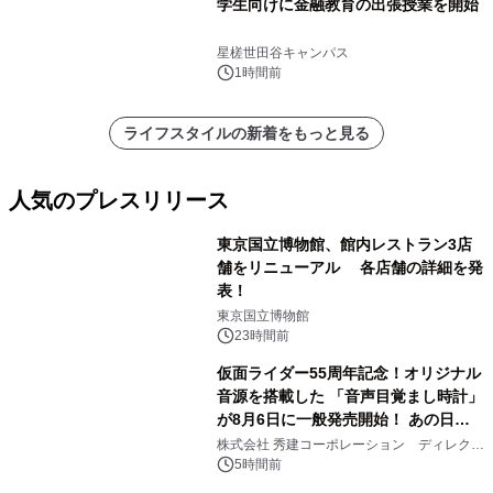
学生向けに金融教育の出張授業を開始
星槎世田谷キャンパス
1時間前
ライフスタイルの新着をもっと見る
人気のプレスリリース
東京国立博物館、館内レストラン3店
舗をリニューアル 各店舗の詳細を発
表！
1
東京国立博物館
23時間前
仮面ライダー55周年記念！オリジナル
音源を搭載した 「音声目覚まし時計」
が8月6日に一般発売開始！ あの日の
2
大興奮が今甦る
株式会社 秀建コーポレーション ディレクト
アートギャラリー
5時間前