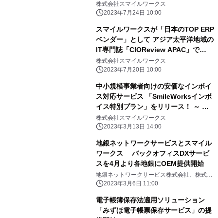
ど
株式会社スマイルワークス
2023年7月24日 10:00
スマイルワークスが「日本のTOP ERP
ベンダー」として アジア太平洋地域の
IT専門誌「CIOReview APAC」で
Award受賞
株式会社スマイルワークス
2023年7月20日 10:00
中小規模事業者向けの安価なインボイ
ス対応サービス 「SmileWorksインボ
イス特別プラン」をリリース！ ～ 他
社の会計ソフトとの連携機能も強化 ～
株式会社スマイルワークス
2023年3月13日 14:00
地銀ネットワークサービスとスマイル
ワークス バックオフィスDXサービ
スを4月より各地銀にOEM提供開始
地銀ネットワークサービス株式会社、株式会
社スマイルワークス
2023年3月6日 11:00
電子帳簿保存法適用ソリューション
「みずほ電子帳票保存サービス」の提