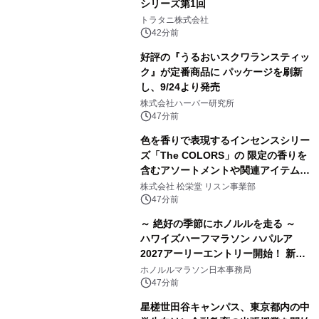
シリーズ第1回
トラタニ株式会社
42分前
好評の『うるおいスクワランスティッ
ク』が定番商品に パッケージを刷新
し、9/24より発売
株式会社ハーバー研究所
47分前
色を香りで表現するインセンスシリー
ズ「The COLORS」の 限定の香りを
含むアソートメントや関連アイテムを
8月6日発売
株式会社 松栄堂 リスン事業部
47分前
～ 絶好の季節にホノルルを走る ～
ハワイズハーフマラソン ハパルア
2027アーリーエントリー開始！ 新カ
テゴリー「ハパルアIKI(イキ)」(約
ホノルルマラソン日本事務局
13.4km)が登場
47分前
星槎世田谷キャンパス、東京都内の中