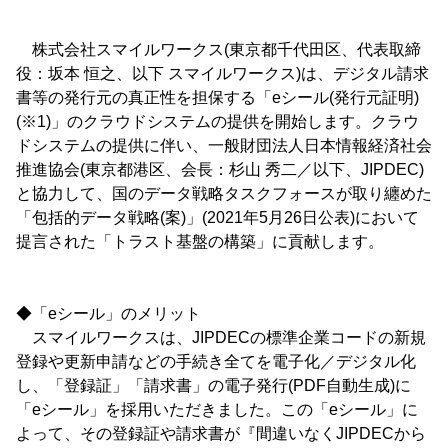
株式会社スマイルワークス(東京都千代田区、代表取締
役：坂本 恒之、以下 スマイルワークス)は、デジタル請求
書等の発行元の真正性を担保する「eシール(発行元証明)
(※1)」のクラウドシステムの提供を開始します。クラウ
ドシステムの提供に伴い、一般財団法人日本情報経済社会
推進協会(東京都港区、会長：杉山 秀二／以下、JIPDEC)
と協力して、国のデータ戦略タスクフォースが取り纏めた
「包括的データ戦略(案)」(2021年5月26日公表)において
提言された「トラスト基盤の構築」に貢献します。
◆「eシール」のメリット
スマイルワークスは、JIPDECの標準企業コードの新規
登録や更新申請などの手続き全てを電子化／デジタル化
し、「登録証」「請求書」の電子発行(PDF自動生成)に
「eシール」を採用いただきました。この「eシール」に
よって、その登録証や請求書が『間違いなくJIPDECから