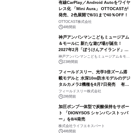
有線CarPlay／Android Autoをワイヤ
レス化 「Mini Aura」 OTTOCASTが
発売、2色展開で8/31まで40％OFF！
3
OTTOCAST株式会社
4時間前
神戸アンパンマンこどもミュージアム
＆モールに 新たな遊び場が誕生！
2027年2月「ぼうけんアイランド」が
4
オープン
神戸アンパンマンこどもミュージアム＆モー
ル
23時間前
フィールドスリー、光学3倍ズーム搭
載モデルと 水深10m防水モデルのデジ
タルカメラ2機種を8月7日発売 有効
5
約1300万画素、用途別に選べるコンデ
フィールドスリー株式会社
ジ新登場
2時間前
加圧ポンプ一体型で炭酸保持をサポー
ト 「DIONYSOS シャンパンストッパ
ー」を8/4発売
6
株式会社ライフエキスパート
4時間前