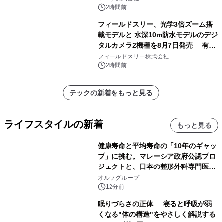
原竜也メイキング動画公開 「もしAIが
2時間前
自分を分析したら、すぐ休めと言われ
フィールドスリー、光学3倍ズーム搭
る自信がある」「昨年の夏はカブトム
載モデルと 水深10m防水モデルのデジ
シを捕まえたり、虫と戦ったり…」
タルカメラ2機種を8月7日発売 有効
約1300万画素、用途別に選べるコンデ
フィールドスリー株式会社
ジ新登場
2時間前
テックの新着をもっと見る
ライフスタイルの新着
もっと見る
健康寿命と平均寿命の「10年のギャッ
プ」に挑む。マレーシア政府公認プロ
ジェクトと、日本の整形外科専門医が
サステナブルな「エシカル・ツバメの
オルソグループ
巣」の共同臨床検証を開始
12分前
眠りづらさの正体──寝ると呼吸が弱
くなる"体の構造"をやさしく解説する