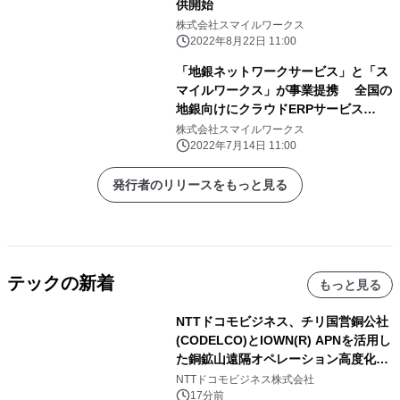
供開始
株式会社スマイルワークス
2022年8月22日 11:00
「地銀ネットワークサービス」と「ス
マイルワークス」が事業提携 全国の
地銀向けにクラウドERPサービス
「SmileWorks」を提供！
株式会社スマイルワークス
2022年7月14日 11:00
発行者のリリースをもっと見る
テックの新着
もっと見る
NTTドコモビジネス、チリ国営銅公社
(CODELCO)とIOWN(R) APNを活用し
た銅鉱山遠隔オペレーション高度化に
向けた調査・実証を開始
NTTドコモビジネス株式会社
17分前