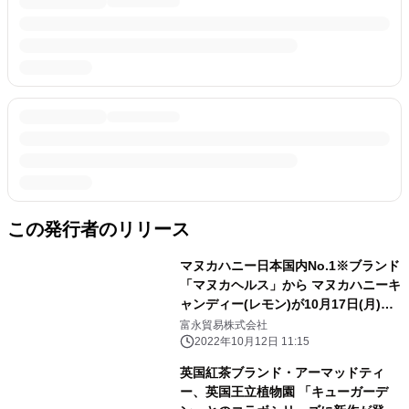
この発行者のリリース
マヌカハニー日本国内No.1※ブランド
「マヌカヘルス」から マヌカハニーキ
ャンディー(レモン)が10月17日(月)新
発売！
富永貿易株式会社
2022年10月12日 11:15
英国紅茶ブランド・アーマッドティ
ー、英国王立植物園 「キューガーデ