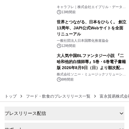
4
キャラフレ｜株式会社エイプリル・データ・
デザインズ
13時間前
世界とつながる、日本をひらく。 創立
13周年、JAPI公式Webサイトを全面
リニューアル
5
一般社団法人日本国際化推進協会
12時間前
大人気中国BLファンタジー小説 『二
哈和他的白猫師尊』5巻・6巻電子書籍
版 2026年8月9日（日）より順次配信
6
開始
株式会社ソニー・ミュージックソリューショ
ンズ
8時間前
トップ
フード・飲食のプレスリリース一覧
富永貿易株式会
プレスリリース配信