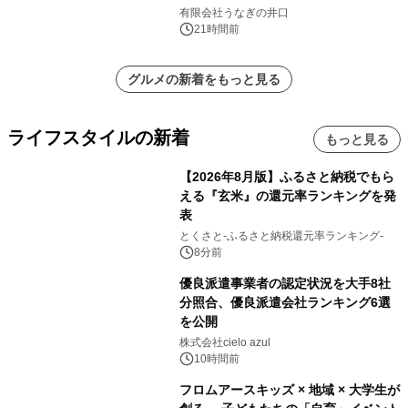
「井口の誉」誕生
有限会社うなぎの井口
21時間前
グルメの新着をもっと見る
ライフスタイルの新着
もっと見る
【2026年8月版】ふるさと納税でもら
える『玄米』の還元率ランキングを発
表
とくさと-ふるさと納税還元率ランキング-
8分前
優良派遣事業者の認定状況を大手8社
分照合、優良派遣会社ランキング6選
を公開
株式会社cielo azul
10時間前
フロムアースキッズ × 地域 × 大学生が