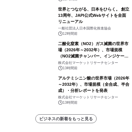
世界とつながる、日本をひらく。 創立
13周年、JAPI公式Webサイトを全面
リニューアル
一般社団法人日本国際化推進協会
12時間前
二酸化窒素（NO2）ガス滅菌の世界市
場（2026年～2032年）、市場規模
（NO2滅菌チャンバー、インジケータ
ーおよびモニタリングシステム、その
株式会社マーケットリサーチセンター
他）・分析レポートを発表
13時間前
アルテミシニン酸の世界市場（2026年
～2032年）、市場規模（全合成、半合
成）・分析レポートを発表
株式会社マーケットリサーチセンター
13時間前
ビジネスの新着をもっと見る