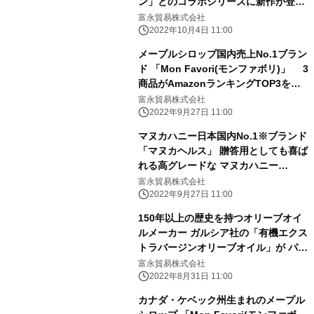
ン」とのコラボシリーズに新作が登
場！ ～ギフトにも最適な4種ティーバ
富永貿易株式会社
ッグセレクション缶～
2022年10月4日 11:00
メープルシロップ国内売上No.1ブラン
ド 「Mon Favori(モンファボリ)」 3
商品がAmazonランキングTOP3を独
占！
富永貿易株式会社
2022年9月27日 11:00
マヌカハニー日本国内No.1※ブランド
「マヌカヘルス」 贈答用としても喜ば
れる高グレードな マヌカハニー
MGO700+(専用ボックス付き)を 10月
富永貿易株式会社
3日(月)より販売開始！
2022年9月27日 11:00
150年以上の歴史を持つオリーブオイ
ルメーカー ガルシア社の「有機エクス
トラバージンオリーブオイル」が パッ
ケージをリニューアルし9月上旬より
富永貿易株式会社
順次切替！
2022年8月31日 11:00
カナダ・ケベック州生まれのメープル