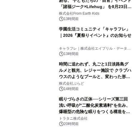
創る、 子どもたちの「自育」イベント
「諸福ジーク×Lifehug」 を8月23日
(日)開催
株式会社From Earth Kids
13時間前
学園生活コミュニティ「キャラフレ」
｜2026『夏祭りイベント』のお知らせ
キャラフレ｜株式会社エイプリル・データ・
デザインズ
13時間前
時間に追われず、丸ごと1日淡路島グ
ルメと観光、レジャー施設で クラブハ
ウスのようなプールと、変わった形の
サウナも 「THE BOXY AWAJI」のお
株式会社ぷらど
得な素泊まり連泊プランで
14時間前
眠りづらさの正体──シリーズ第三回
浅い呼吸が"二酸化炭素過剰"を生み、
爆睡型の危険な眠りをつくる構造を解
説
トラタニ株式会社
20時間前