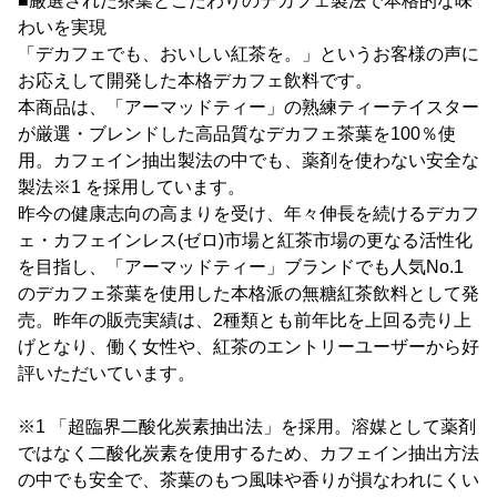
■厳選された茶葉とこだわりのデカフェ製法で本格的な味
わいを実現
「デカフェでも、おいしい紅茶を。」というお客様の声に
お応えして開発した本格デカフェ飲料です。
本商品は、「アーマッドティー」の熟練ティーテイスター
が厳選・ブレンドした高品質なデカフェ茶葉を100％使
用。カフェイン抽出製法の中でも、薬剤を使わない安全な
製法※1 を採用しています。
昨今の健康志向の高まりを受け、年々伸長を続けるデカフ
ェ・カフェインレス(ゼロ)市場と紅茶市場の更なる活性化
を目指し、「アーマッドティー」ブランドでも人気No.1
のデカフェ茶葉を使用した本格派の無糖紅茶飲料として発
売。昨年の販売実績は、2種類とも前年比を上回る売り上
げとなり、働く女性や、紅茶のエントリーユーザーから好
評いただいています。
※1 「超臨界二酸化炭素抽出法」を採用。溶媒として薬剤
ではなく二酸化炭素を使用するため、カフェイン抽出方法
の中でも安全で、茶葉のもつ風味や香りが損なわれにくい