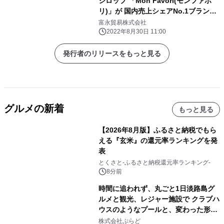
シロップ 「Mon Favori(モンファボ
リ)」が 国内売上シェアNo.1ブランド
に！ 250gサイズは単品で国内売上
富永貿易株式会社
No.1を獲得！
2022年8月30日 11:00
発行者のリリースをもっと見る
グルメの新着
もっと見る
【2026年8月版】ふるさと納税でもら
える『玄米』の還元率ランキングを発
表
とくさと-ふるさと納税還元率ランキング-
8分前
時間に追われず、丸ごと1日淡路島グ
ルメと観光、レジャー施設で クラブハ
ウスのようなプールと、変わった形の
サウナも 「THE BOXY AWAJI」のお
株式会社ぷらど