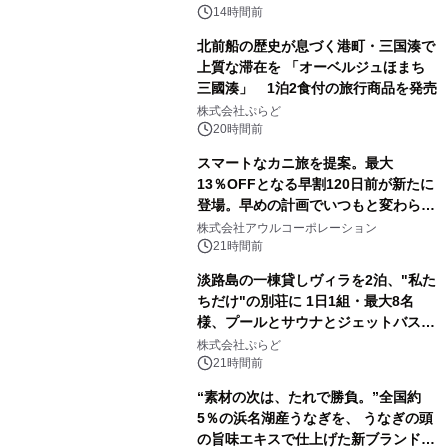
得な素泊まり連泊プランで
14時間前
北前船の歴史が息づく港町・三国湊で
上質な滞在を 「オーベルジュほまち
三國湊」 1泊2食付の旅行商品を発売
株式会社ぷらど
20時間前
スマートなカニ旅を提案。最大
13％OFFとなる早割120日前が新たに
登場。早めの計画でいつもと変わらぬ
大人の冬旅を。ー夕日ヶ浦温泉「佳松
株式会社アウルコーポレーション
苑 別邸ふうか」ー
21時間前
淡路島の一棟貸しヴィラを2泊、"私た
ちだけ"の別荘に 1日1組・最大8名
様、プールとサウナとジェットバス付
きで Villa Mon Temps AWAJIの連泊
株式会社ぷらど
素泊りプラン
21時間前
“素材の次は、たれで勝負。”全国約
5％の浜名湖産うなぎを、 うなぎの頭
の旨味エキスで仕上げた新ブランド