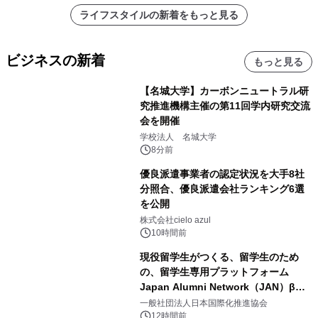
ライフスタイルの新着をもっと見る
ビジネスの新着
もっと見る
【名城大学】カーボンニュートラル研
究推進機構主催の第11回学内研究交流
会を開催
学校法人 名城大学
8分前
優良派遣事業者の認定状況を大手8社
分照合、優良派遣会社ランキング6選
を公開
株式会社cielo azul
10時間前
現役留学生がつくる、留学生のため
の、留学生専用プラットフォーム
Japan Alumni Network（JAN）β版
をリリース
一般社団法人日本国際化推進協会
12時間前