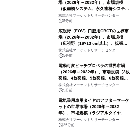
場（2026年～2032年）、市場規模
（仮歯橋システム、永久歯橋システ
ム）・分析レポートを発表
株式会社マーケットリサーチセンター
5分前
広視野（FOV）口腔用CBCTの世界市
場（2026年～2032年）、市場規模
（広視野（16×13 cm以上）、拡張広
視野（18×16 cm以上）、超広視野
株式会社マーケットリサーチセンター
（24×19 cm以上））・分析レポート
5分前
を発表
電動可変ピッチプロペラの世界市場
（2026年～2032年）、市場規模（3枚
羽根、4枚羽根、5枚羽根、6枚羽根、
その他）・分析レポートを発表
株式会社マーケットリサーチセンター
5分前
電気乗用車用タイヤのアフターマーケ
ットの世界市場（2026年～2032
年）、市場規模（ラジアルタイヤ、サ
イドウォール補強タイヤ、その他）・
株式会社マーケットリサーチセンター
分析レポートを発表
35分前