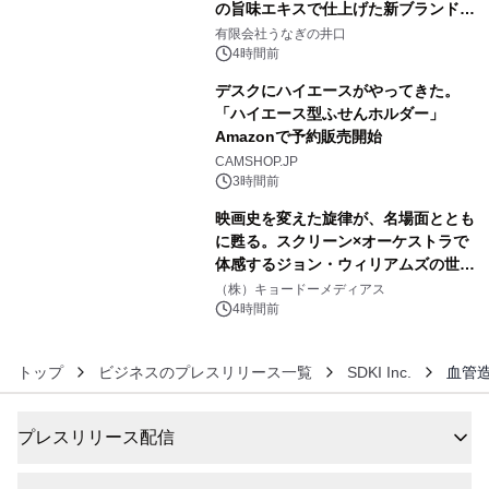
の旨味エキスで仕上げた新ブランド
4
「井口の誉」誕生
有限会社うなぎの井口
4時間前
デスクにハイエースがやってきた。
「ハイエース型ふせんホルダー」
Amazonで予約販売開始
5
CAMSHOP.JP
3時間前
映画史を変えた旋律が、名場面ととも
に甦る。スクリーン×オーケストラで
体感するジョン・ウィリアムズの世
6
界。ジョン・ウィリアムズ：シネマ・
（株）キョードーメディアス
スペクタキュラー・コンサート 開催決
4時間前
定！
トップ
ビジネスのプレスリリース一覧
SDKI Inc.
血管造
プレスリリース配信