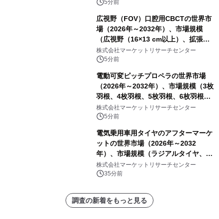
5分前
広視野（FOV）口腔用CBCTの世界市
場（2026年～2032年）、市場規模
（広視野（16×13 cm以上）、拡張広
視野（18×16 cm以上）、超広視野
株式会社マーケットリサーチセンター
（24×19 cm以上））・分析レポート
5分前
を発表
電動可変ピッチプロペラの世界市場
（2026年～2032年）、市場規模（3枚
羽根、4枚羽根、5枚羽根、6枚羽根、
その他）・分析レポートを発表
株式会社マーケットリサーチセンター
5分前
電気乗用車用タイヤのアフターマーケ
ットの世界市場（2026年～2032
年）、市場規模（ラジアルタイヤ、サ
イドウォール補強タイヤ、その他）・
株式会社マーケットリサーチセンター
分析レポートを発表
35分前
調査の新着をもっと見る