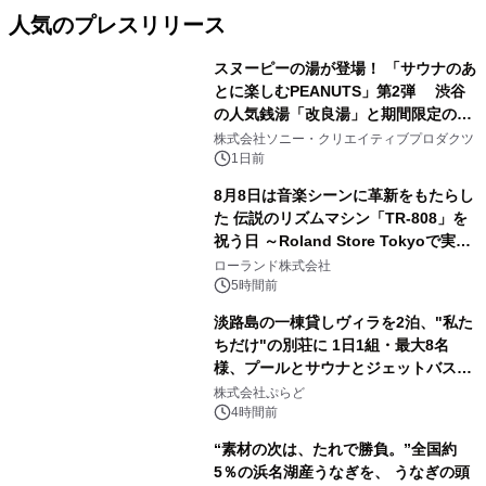
人気のプレスリリース
スヌーピーの湯が登場！ 「サウナのあ
とに楽しむPEANUTS」第2弾 渋谷
の人気銭湯「改良湯」と期間限定のコ
1
ラボレーション サウナイキタイコラ
株式会社ソニー・クリエイティブプロダクツ
ボグッズも発売決定！
1日前
8月8日は音楽シーンに革新をもたらし
た 伝説のリズムマシン「TR-808」を
祝う日 ～Roland Store Tokyoで実機
2
を展示しての 記念キャンペーンを開
ローランド株式会社
催 英国ラジオ「NTS」の 特別プログ
5時間前
ラムや、「TR-808」を愛する伝説的
淡路島の一棟貸しヴィラを2泊、"私た
アーティストを フィーチャーしたアニ
ちだけ"の別荘に 1日1組・最大8名
メーションを公開～
様、プールとサウナとジェットバス付
3
きで Villa Mon Temps AWAJIの連泊
株式会社ぷらど
素泊りプラン
4時間前
“素材の次は、たれで勝負。”全国約
5％の浜名湖産うなぎを、 うなぎの頭