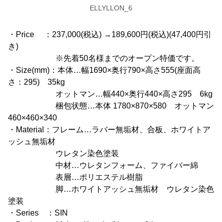
ELLYLLON_6
・Price ：237,000(税込) →189,600円(税込)(47,400円引
き)
※先着50名様までのオープン特価です。
・Size(mm)：本体…幅1690×奥行790×高さ555(座面高
さ：295) 35kg
オットマン…幅440×奥行440×高さ295 6kg
梱包状態…本体 1780×870×580 オットマン
460×460×340
・Material：フレーム…ラバー無垢材、合板、ホワイトア
ッシュ無垢材
ウレタン染色塗装
中材…ウレタンフォーム、ファイバー綿
表層…ポリエステル樹脂
脚…ホワイトアッシュ無垢材 ウレタン染色
塗装
・Series ：SIN