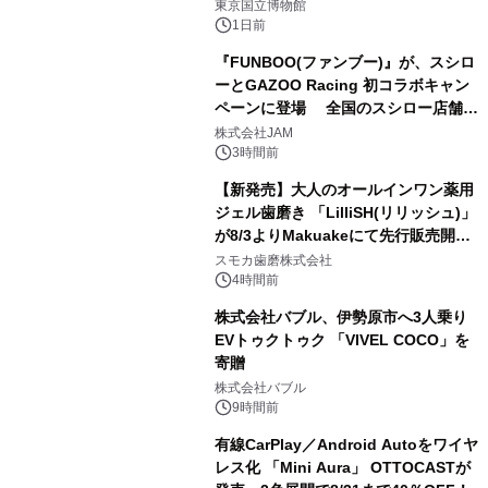
東京国立博物館
1日前
『FUNBOO(ファンブー)』が、スシロ
ーとGAZOO Racing 初コラボキャン
ペーンに登場 全国のスシロー店舗で
2
GR 4車種の FUNBOO(ミニカー)付き
株式会社JAM
メニューが展開されます
3時間前
【新発売】大人のオールインワン薬用
ジェル歯磨き 「LilliSH(リリッシュ)」
が8/3よりMakuakeにて先行販売開
3
始！
スモカ歯磨株式会社
4時間前
株式会社バブル、伊勢原市へ3人乗り
EVトゥクトゥク 「VIVEL COCO」を
寄贈
4
株式会社バブル
9時間前
有線CarPlay／Android Autoをワイヤ
レス化 「Mini Aura」 OTTOCASTが