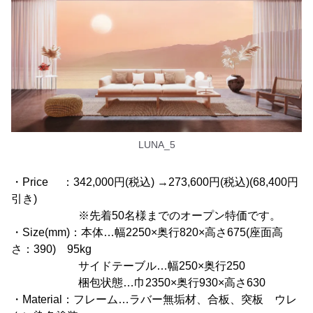
LUNA_5
・Price ：342,000円(税込) →273,600円(税込)(68,400円
引き)
※先着50名様までのオープン特価です。
・Size(mm)：本体…幅2250×奥行820×高さ675(座面高
さ：390) 95kg
サイドテーブル…幅250×奥行250
梱包状態…巾2350×奥行930×高さ630
・Material：フレーム…ラバー無垢材、合板、突板 ウレ