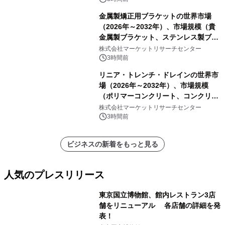
金属製矯正用ブラケットの世界市場
（2026年～2032年）、市場規模（貴
金属製ブラケット、ステンレス製ブラ
ケット、純チタン製ブラケット）・分
株式会社マーケットリサーチセンター
析レポートを発表
3時間前
リニア・トレンチ・ドレインの世界市
場（2026年～2032年）、市場規模
（ポリマーコンクリート、コンクリー
ト、プラスチック、金属）・分析レポ
株式会社マーケットリサーチセンター
ートを発表
3時間前
ビジネスの新着をもっと見る
人気のプレスリリース
東京国立博物館、館内レストラン3店
舗をリニューアル 各店舗の詳細を発
表！
1