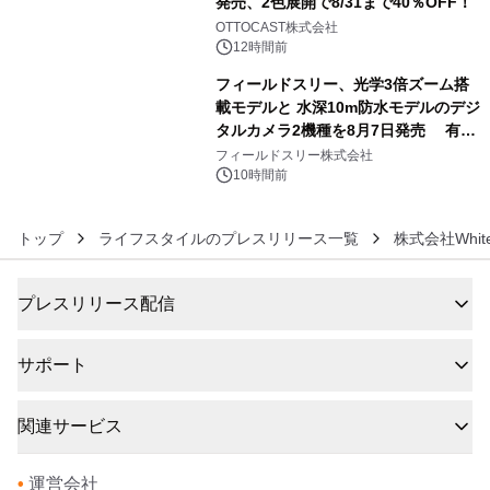
発売、2色展開で8/31まで40％OFF！
5
OTTOCAST株式会社
12時間前
フィールドスリー、光学3倍ズーム搭
載モデルと 水深10m防水モデルのデジ
タルカメラ2機種を8月7日発売 有効
6
約1300万画素、用途別に選べるコンデ
フィールドスリー株式会社
ジ新登場
10時間前
トップ
ライフスタイルのプレスリリース一覧
株式会社Whit
プレスリリース配信
サポート
関連サービス
•
運営会社