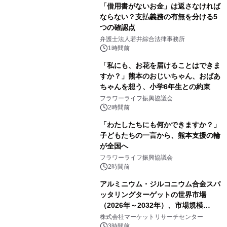
「借用書がないお金」は返さなければ
ならない？支払義務の有無を分ける5
つの確認点
弁護士法人若井綜合法律事務所
1時間前
「私にも、お花を届けることはできま
すか？」熊本のおじいちゃん、おばあ
ちゃんを想う、小学6年生との約束
フラワーライフ振興協議会
2時間前
「わたしたちにも何かできますか？」
子どもたちの一言から、熊本支援の輪
が全国へ
フラワーライフ振興協議会
2時間前
アルミニウム・ジルコニウム合金スパ
ッタリングターゲットの世界市場
（2026年～2032年）、市場規模
（0.995、0.999、その他）・分析レポ
株式会社マーケットリサーチセンター
ートを発表
3時間前