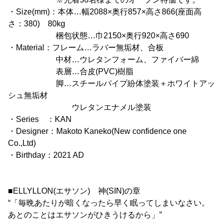
・Size(mm)：本体…幅2088×奥行857×高さ866(座面高
さ：380) 80kg
梱包状態…巾2150×奥行920×高さ690
・Material：フレーム…ラバー無垢材、合板
中材…ウレタンフォーム、ファイバー綿
表層…合皮(PVC)樹脂
脚…スチールパイプ紛体塗装＋ホワイトアッ
シュ無垢材
ウレタンエナメル塗装
・Series ：KAN
・Designer：Makoto Kaneko(New confidence one
Co.,Ltd)
・Birthday：2021 AD
■ELLYLLON(エサソン) 神(SIN)の章
“「毎晩あたりが暗くなったら早く眠ってしまいなさい。
あとのことはエサソンがひきうけるから」”