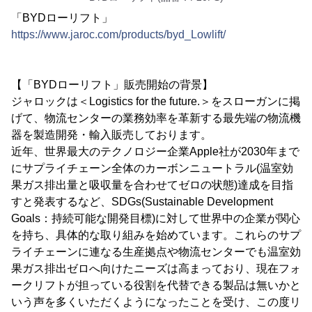
「BYDローリフト」
https://www.jaroc.com/products/byd_Lowlift/
【「BYDローリフト」販売開始の背景】
ジャロックは＜Logistics for the future.＞をスローガンに掲
げて、物流センターの業務効率を革新する最先端の物流機
器を製造開発・輸入販売しております。
近年、世界最大のテクノロジー企業Apple社が2030年まで
にサプライチェーン全体のカーボンニュートラル(温室効
果ガス排出量と吸収量を合わせてゼロの状態)達成を目指
すと発表するなど、SDGs(Sustainable Development
Goals：持続可能な開発目標)に対して世界中の企業が関心
を持ち、具体的な取り組みを始めています。これらのサプ
ライチェーンに連なる生産拠点や物流センターでも温室効
果ガス排出ゼロへ向けたニーズは高まっており、現在フォ
ークリフトが担っている役割を代替できる製品は無いかと
いう声を多くいただくようになったことを受け、この度リ