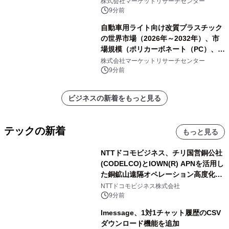
ジトリサービス、アーカイブソリュー
株式会社マーケットリサーチセンター
ションサービス）・分析レポートを発
9分前
表
自動車用ライト向け改質プラスチック
の世界市場（2026年～2032年）、市
場規模（ポリカーボネート（PC）、ポ
リメチルメタクリレート
株式会社マーケットリサーチセンター
（PMMA））・分析レポートを発表
9分前
ビジネスの新着をもっと見る
テックの新着
もっと見る
NTTドコモビジネス、チリ国営銅公社
(CODELCO)とIOWN(R) APNを活用し
た銅鉱山遠隔オペレーション高度化に
向けた調査・実証を開始
NTTドコモビジネス株式会社
9分前
lmessage、1対1チャット履歴のCSV
ダウンロード機能を追加