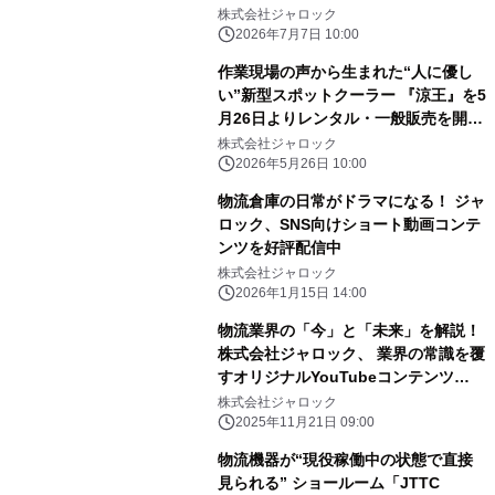
株式会社ジャロック
2026年7月7日 10:00
作業現場の声から生まれた“人に優し
い”新型スポットクーラー 『涼王』を5
月26日よりレンタル・一般販売を開
始！
株式会社ジャロック
2026年5月26日 10:00
物流倉庫の日常がドラマになる！ ジャ
ロック、SNS向けショート動画コンテ
ンツを好評配信中
株式会社ジャロック
2026年1月15日 14:00
物流業界の「今」と「未来」を解説！
株式会社ジャロック、 業界の常識を覆
すオリジナルYouTubeコンテンツ
『LogiTube(ロジチューブ)』を11月
株式会社ジャロック
21日より配信開始
2025年11月21日 09:00
物流機器が“現役稼働中の状態で直接
見られる” ショールーム「JTTC