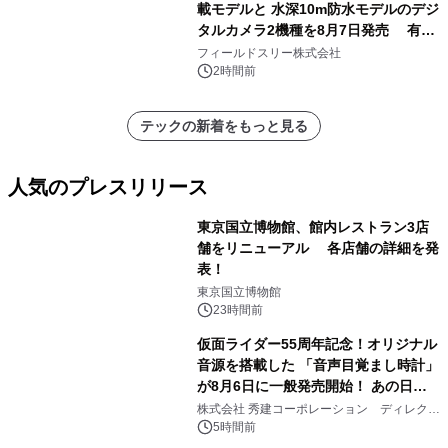
載モデルと 水深10m防水モデルのデジ
シを捕まえたり、虫と戦ったり…」
タルカメラ2機種を8月7日発売 有効
約1300万画素、用途別に選べるコンデ
フィールドスリー株式会社
ジ新登場
2時間前
テックの新着をもっと見る
人気のプレスリリース
東京国立博物館、館内レストラン3店
舗をリニューアル 各店舗の詳細を発
表！
1
東京国立博物館
23時間前
仮面ライダー55周年記念！オリジナル
音源を搭載した 「音声目覚まし時計」
が8月6日に一般発売開始！ あの日の
2
大興奮が今甦る
株式会社 秀建コーポレーション ディレクト
アートギャラリー
5時間前