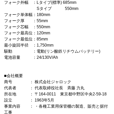
フォーク外幅 ：Lタイプ(標準) 685mm
Sタイプ 550mm
フォーク単体幅：180mm
フォーク厚 ：55mm
フォーク芯幅 ：550mm
フォーク最高位：120mm
フォーク最低位：85mm
最小旋回半径 ：1,750mm
駆動 ：電動(リン酸鉄リチウムバッテリー)
電池容量 ：24/130V/Ah
■会社概要
商号 ： 株式会社ジャロック
代表者 ： 代表取締役社長 斉藤 力丸
所在地 ： 〒164-0011 東京都中野区中央2-59-18
設立 ： 1963年5月
事業内容 ： ・各種工業用保管棚の製造、販売と据付
工事