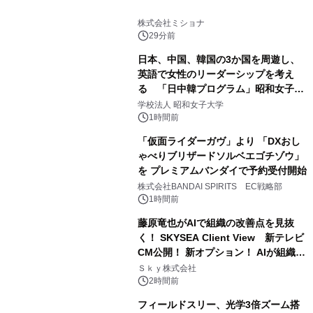
株式会社ミショナ
29分前
日本、中国、韓国の3か国を周遊し、
英語で女性のリーダーシップを考え
る 「日中韓プログラム」昭和女子大
学で開催
学校法人 昭和女子大学
1時間前
「仮面ライダーガヴ」より 「DXおし
ゃべりブリザードソルベエゴチゾウ」
を プレミアムバンダイで予約受付開始
株式会社BANDAI SPIRITS EC戦略部
1時間前
藤原竜也がAIで組織の改善点を見抜
く！ SKYSEA Client View 新テレビ
CM公開！ 新オプション！ AIが組織の
業務実態を分析し労務改善を支援。 藤
Ｓｋｙ株式会社
原竜也メイキング動画公開 「もしAIが
2時間前
自分を分析したら、すぐ休めと言われ
フィールドスリー、光学3倍ズーム搭
る自信がある」「昨年の夏はカブトム