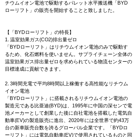
チウムイオン電池で駆動するパレット水平搬送機「BYD
ローリフト」の販売を開始することと致しました。
【「BYDローリフト」の特長】
1. 温室効果ガス(CO2)排出量ゼロ
「BYDローリフト」はリチウムイオン電池のみで駆動す
るため、化石燃料を使いません。サプライチェーン全体の
温室効果ガス排出量ゼロを求められている物流センターの
目標達成に貢献できます。
2. 3時間充電で平均8時間以上稼働する高性能なリチウム
イオン電池
「BYDローリフト」に搭載されるリチウムイオン電池の
製造元である比亜迪(BYD)は、1995年に中国の深センで電
池メーカーとして創業した後に自社電池を搭載した電気自
動車(EV)の製造販売に進出、2020年には全世界で約43万
台の新車販売台数を誇るグローバル企業です。「BYDロ
ーリフト」には電気自動車(EV)で使用されているものと同