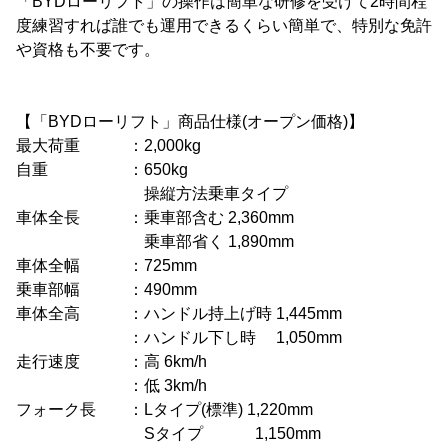
「BYDローリフト」の操作は簡単な研修を受けて2時間程
度練習すれば誰でも運用できるくらい簡単で、特別な免許
や資格も不要です。
【「BYDローリフト」商品仕様(オープン価格)】
最大荷重 ：2,000kg
自重 ：650kg
操縦方法乗車タイプ
車体全長 ：乗車部含む 2,360mm
乗車部省く 1,890mm
車体全幅 ：725mm
乗車部幅 ：490mm
車体全高 ：ハンドル持上げ時 1,445mm
：ハンドル下し時 1,050mm
走行速度 ：高 6km/h
：低 3km/h
フォーク長 ：Lタイプ(標準) 1,220mm
Sタイプ 1,150mm