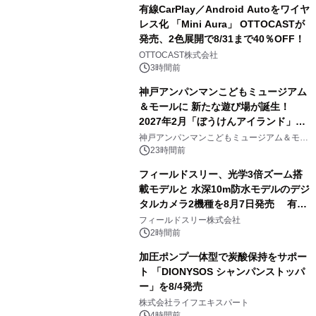
有線CarPlay／Android Autoをワイヤ
レス化 「Mini Aura」 OTTOCASTが
発売、2色展開で8/31まで40％OFF！
3
OTTOCAST株式会社
3時間前
神戸アンパンマンこどもミュージアム
＆モールに 新たな遊び場が誕生！
2027年2月「ぼうけんアイランド」が
4
オープン
神戸アンパンマンこどもミュージアム＆モー
ル
23時間前
フィールドスリー、光学3倍ズーム搭
載モデルと 水深10m防水モデルのデジ
タルカメラ2機種を8月7日発売 有効
5
約1300万画素、用途別に選べるコンデ
フィールドスリー株式会社
ジ新登場
2時間前
加圧ポンプ一体型で炭酸保持をサポー
ト 「DIONYSOS シャンパンストッパ
ー」を8/4発売
6
株式会社ライフエキスパート
4時間前