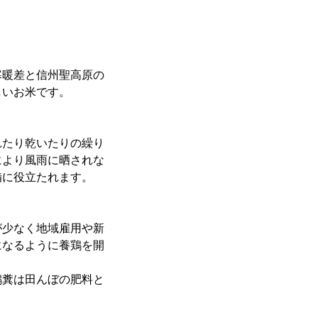
寒暖差と信州聖高原の
しいお米です。
れたり乾いたりの繰り
により風雨に晒されな
備に役立たれます。
が少なく地域雇用や新
になるように養鶏を開
鶏糞は田んぼの肥料と