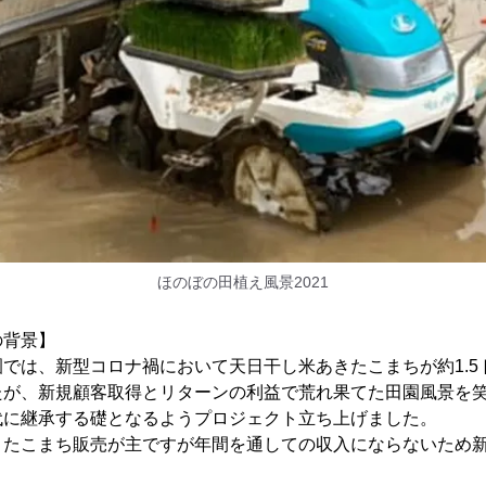
ほのぼの田植え風景2021
の背景】
では、新型コロナ禍において天日干し米あきたこまちが約1.5
たが、新規顧客取得とリターンの利益で荒れ果てた田園風景を
代に継承する礎となるようプロジェクト立ち上げました。
きたこまち販売が主ですが年間を通しての収入にならないため