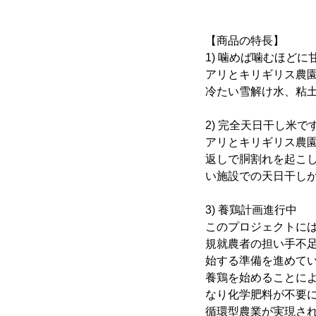
【商品の特長】
1) 噛めば噛むほど
アリとキリギリス農
冷たい雪解け水、粘
2) 完全天日干し米で
アリとキリギリス農
返しで胴割れを起こ
い施設での天日干し
3) 養鶏計画進行中
このプロジェクトに
規就農者の担い手不
始する準備を進めて
養鶏を始めることに
なり化学肥料が不要
循環型農業が実現さ