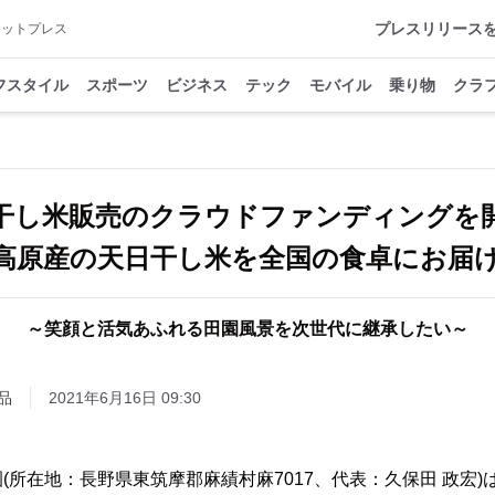
プレスリリース
アットプレス
フスタイル
スポーツ
ビジネス
テック
モバイル
乗り物
クラ
干し米販売のクラウドファンディング
高原産の天日干し米を全国の食卓にお届
～笑顔と活気あふれる田園風景を次世代に継承したい～
品
2021年6月16日 09:30
(所在地：長野県東筑摩郡麻績村麻7017、代表：久保田 政宏