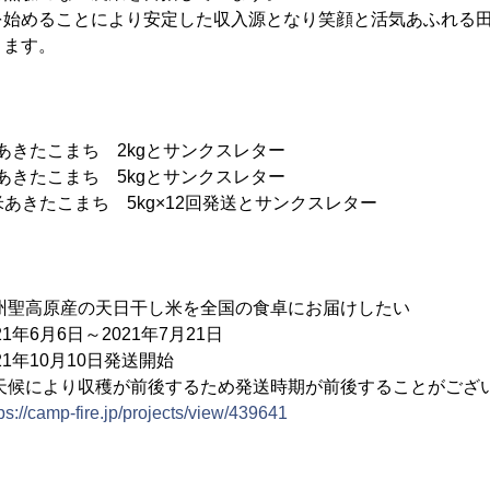
を始めることにより安定した収入源となり笑顔と活気あふれる
ります。
】
米あきたこまち 2kgとサンクスレター
米あきたこまち 5kgとサンクスレター
し米あきたこまち 5kg×12回発送とサンクスレター
】
州聖高原産の天日干し米を全国の食卓にお届けしたい
6月6日～2021年7月21日
1年10月10日発送開始
穫が前後するため発送時期が前後することがござい
ps://camp-fire.jp/projects/view/439641