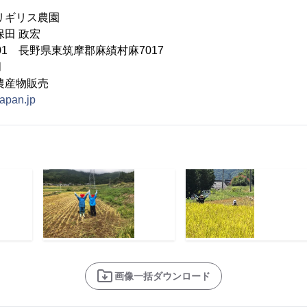
リギリス農園
保田 政宏
701 長野県東筑摩郡麻績村麻7017
月
農産物販売
-japan.jp
画像一括ダウンロード