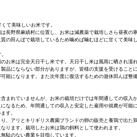
に甘くて美味しいお米です。
園は長野県麻績村に位置し、お米は減農薬で栽培しさら昼夜の
土質の田んぼで栽培しているため噛めば噛むほどに甘くて美味
す。
園のお米は完全天日干し米です。天日干し米は風雨に晒され濡
し製品にならない部分がありますが、皆様の支援を受けること
が可能になります。また次年度に復活するための遊休田んぼ整
は含まれていませんが、お米の栽培だけでは年間通しての収入
足になるため、年間通しての収入と安定した雇用や就農が可能
います。
より、アリとキリギリス農園ブランドの卵の販売と養鶏で出た
になります。栽培したお米は鶏の飼料として使われます。
れ無駄のない農業を目指しています。