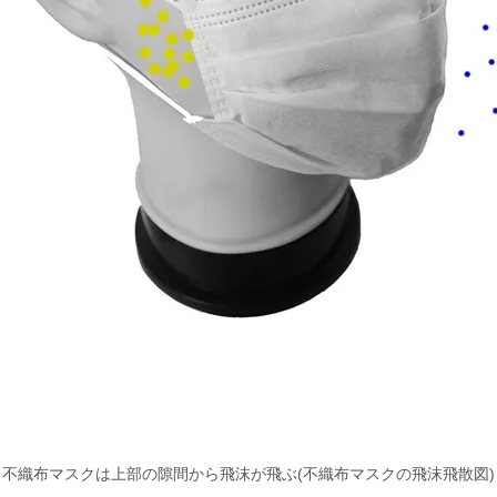
不織布マスクは上部の隙間から飛沫が飛ぶ(不織布マスクの飛沫飛散図)