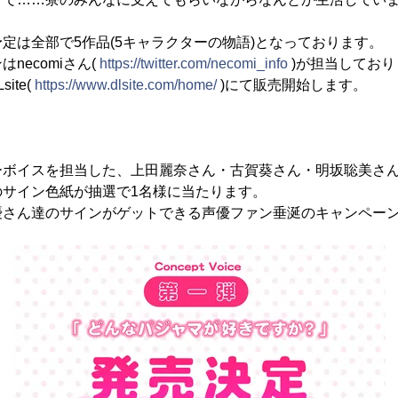
定は全部で5作品(5キャラクターの物語)となっております。
necomiさん(
https://twitter.com/necomi_info
)が担当しており
ite(
https://www.dlsite.com/home/
)にて販売開始します。
ーボイスを担当した、上田麗奈さん・古賀葵さん・明坂聡美さ
のサイン色紙が抽選で1名様に当たります。
優さん達のサインがゲットできる声優ファン垂涎のキャンペー