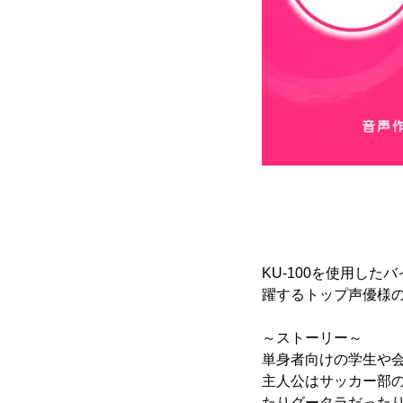
KU-100を使用し
躍するトップ声優様
～ストーリー～
単身者向けの学生や
主人公はサッカー部
たりグータラだった