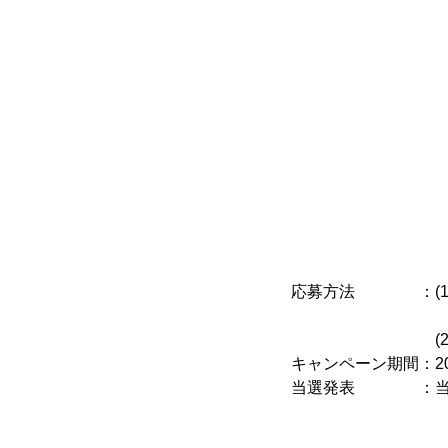
応募方法 ：(1)本
(2)対象とな
キャンペーン期間：202
当選発表 ：当選者の