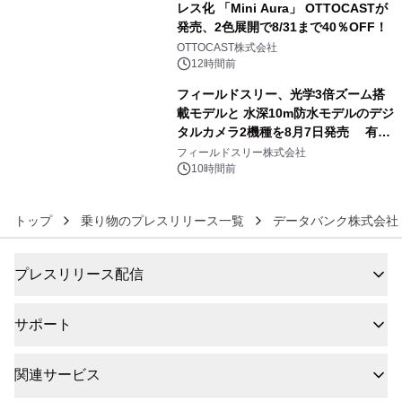
レス化 「Mini Aura」 OTTOCASTが
発売、2色展開で8/31まで40％OFF！
5
OTTOCAST株式会社
12時間前
フィールドスリー、光学3倍ズーム搭
載モデルと 水深10m防水モデルのデジ
タルカメラ2機種を8月7日発売 有効
6
約1300万画素、用途別に選べるコンデ
フィールドスリー株式会社
ジ新登場
10時間前
トップ
乗り物のプレスリリース一覧
データバンク株式会社
プレスリリース配信
サポート
関連サービス