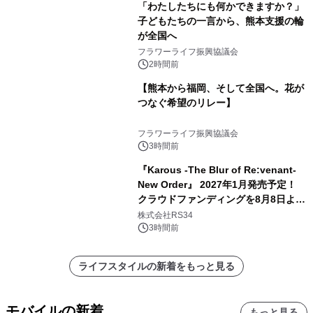
「わたしたちにも何かできますか？」
子どもたちの一言から、熊本支援の輪
が全国へ
フラワーライフ振興協議会
2時間前
【熊本から福岡、そして全国へ。花が
つなぐ希望のリレー】
フラワーライフ振興協議会
3時間前
『Karous -The Blur of Re:venant-
New Order』 2027年1月発売予定！
クラウドファンディングを8月8日より
開始
株式会社RS34
3時間前
ライフスタイルの新着をもっと見る
モバイルの新着
もっと見る