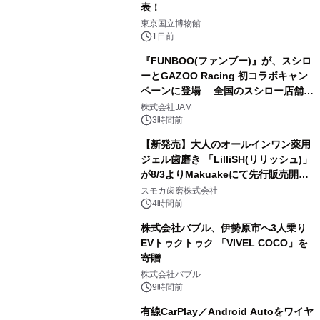
表！
1
東京国立博物館
1日前
『FUNBOO(ファンブー)』が、スシロ
ーとGAZOO Racing 初コラボキャン
ペーンに登場 全国のスシロー店舗で
2
GR 4車種の FUNBOO(ミニカー)付き
株式会社JAM
メニューが展開されます
3時間前
【新発売】大人のオールインワン薬用
ジェル歯磨き 「LilliSH(リリッシュ)」
が8/3よりMakuakeにて先行販売開
3
始！
スモカ歯磨株式会社
4時間前
株式会社バブル、伊勢原市へ3人乗り
EVトゥクトゥク 「VIVEL COCO」を
寄贈
4
株式会社バブル
9時間前
有線CarPlay／Android Autoをワイヤ