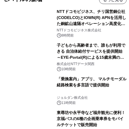
NTTドコモビジネス、チリ国営銅公社
(CODELCO)とIOWN(R) APNを活用し
た銅鉱山遠隔オペレーション高度化に
向けた調査・実証を開始
NTTドコモビジネス株式会社
8時間前
子どもから高齢者まで、誰もが利用で
きる 自治体給付サービスを提供開始
～EYE-Portal(R)による15歳未満の本
人認証と デジタルデバイド対策で実現
株式会社NTTデータ関西
～
10時間前
「乗換案内」アプリ、 マルチモーダル
経路検索を多言語で提供開始
ジョルダン株式会社
11時間前
東尋坊や永平寺など福井観光に便利！
京福バスの6種の企画乗車券をモバイ
ルチケットで販売開始