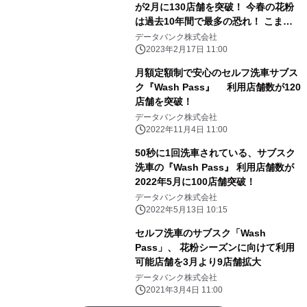
が2月に130店舗を突破！ 今春の花粉
は過去10年間で最多の恐れ！ こまめ
な洗車で愛車にも花粉対策を
データバンク株式会社
2023年2月17日 11:00
月額定額制で安心のセルフ洗車サブス
ク『Wash Pass』 利用店舗数が120
店舗を突破！
データバンク株式会社
2022年11月4日 11:00
50秒に1回洗車されている、サブスク
洗車の『Wash Pass』 利用店舗数が
2022年5月に100店舗突破！
データバンク株式会社
2022年5月13日 10:15
セルフ洗車のサブスク「Wash
Pass」、 花粉シーズンに向けて利用
可能店舗を3月より9店舗拡大
データバンク株式会社
2021年3月4日 11:00