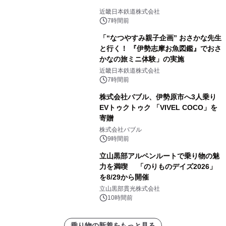
近畿日本鉄道株式会社
7時間前
「“なつやすみ親子企画” おさかな先生
と行く！ 『伊勢志摩お魚図鑑』でおさ
かなの旅ミニ体験」の実施
近畿日本鉄道株式会社
7時間前
株式会社バブル、伊勢原市へ3人乗り
EVトゥクトゥク 「VIVEL COCO」を
寄贈
株式会社バブル
9時間前
立山黒部アルペンルートで乗り物の魅
力を満喫 「のりものデイズ2026」
を8/29から開催
立山黒部貫光株式会社
10時間前
乗り物の新着をもっと見る