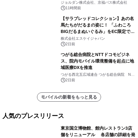
ジョルダン株式会社、京福バス株式会社
11時間前
【サラブレッドコレクション】あの名
馬たちがだるまの姿に！ 「ふわころ
BIGだるまぬいぐるみ」をEC限定で受
注販売開始
株式会社エスケイジャパン
2日前
つがる総合病院とNTTドコモビジネ
ス、院内モバイル環境整備を起点に地
域医療DXを推進
つがる西北五広域連合 つがる総合病院 NTT
ドコモビジネス株式会社
2日前
モバイルの新着をもっと見る
人気のプレスリリース
東京国立博物館、館内レストラン3店
舗をリニューアル 各店舗の詳細を発