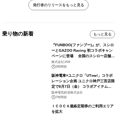
発行者のリリースをもっと見る
乗り物の新着
もっと見る
『FUNBOO(ファンブー)』が、スシロ
ーとGAZOO Racing 初コラボキャン
ペーンに登場 全国のスシロー店舗で
GR 4車種の FUNBOO(ミニカー)付き
株式会社JAM
メニューが展開されます
3時間前
阪神電車×ユニクロ「UTme!」コラボ
レーション企画 ユニクロ神戸三宮店限
定で8月7日（金） コラボアイテムが
発売決定！
阪神電気鉄道株式会社
7時間前
ＩＣＯＣＡ連絡定期券のご利用エリア
を拡大