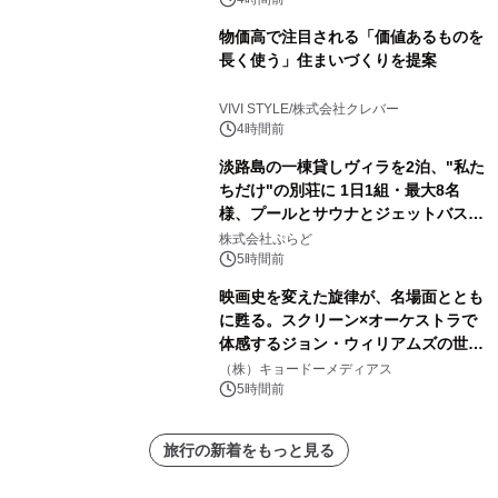
物価高で注目される「価値あるものを
長く使う」住まいづくりを提案
VIVI STYLE/株式会社クレバー
4時間前
淡路島の一棟貸しヴィラを2泊、"私た
ちだけ"の別荘に 1日1組・最大8名
様、プールとサウナとジェットバス付
きで Villa Mon Temps AWAJIの連泊
株式会社ぷらど
素泊りプラン
5時間前
映画史を変えた旋律が、名場面ととも
に甦る。スクリーン×オーケストラで
体感するジョン・ウィリアムズの世
界。ジョン・ウィリアムズ：シネマ・
（株）キョードーメディアス
スペクタキュラー・コンサート 開催決
5時間前
定！
旅行の新着をもっと見る