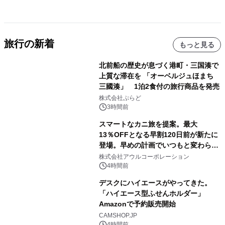
旅行の新着
もっと見る
北前船の歴史が息づく港町・三国湊で
上質な滞在を 「オーベルジュほまち
三國湊」 1泊2食付の旅行商品を発売
株式会社ぷらど
3時間前
スマートなカニ旅を提案。最大
13％OFFとなる早割120日前が新たに
登場。早めの計画でいつもと変わらぬ
大人の冬旅を。ー夕日ヶ浦温泉「佳松
株式会社アウルコーポレーション
苑 別邸ふうか」ー
4時間前
デスクにハイエースがやってきた。
「ハイエース型ふせんホルダー」
Amazonで予約販売開始
CAMSHOP.JP
4時間前