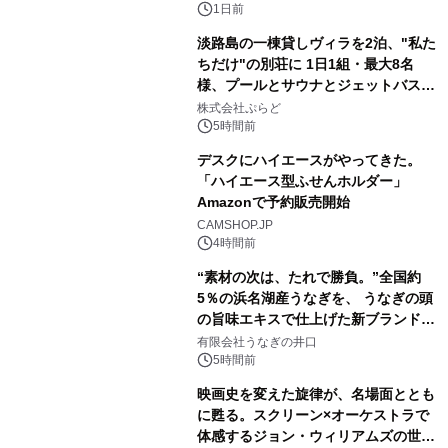
ボグッズも発売決定！
1日前
淡路島の一棟貸しヴィラを2泊、"私た
ちだけ"の別荘に 1日1組・最大8名
様、プールとサウナとジェットバス付
2
きで Villa Mon Temps AWAJIの連泊
株式会社ぷらど
素泊りプラン
5時間前
デスクにハイエースがやってきた。
「ハイエース型ふせんホルダー」
Amazonで予約販売開始
3
CAMSHOP.JP
4時間前
“素材の次は、たれで勝負。”全国約
5％の浜名湖産うなぎを、 うなぎの頭
の旨味エキスで仕上げた新ブランド
4
「井口の誉」誕生
有限会社うなぎの井口
5時間前
映画史を変えた旋律が、名場面ととも
に甦る。スクリーン×オーケストラで
体感するジョン・ウィリアムズの世