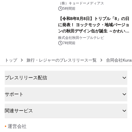
5
界。ジョン・ウィリアムズ：シネマ・
（株）キョードーメディアス
スペクタキュラー・コンサート 開催決
5時間前
定！
【令和8年8月8日】トリプル「8」の日
に発表！ ヨックモック・地域バージョ
ンの秋田デザイン缶が誕生 ～かわいい
6
秋田犬の子犬と秋田の四季と名所を巡
株式会社秋田ケーブルテレビ
るパッケージ～ 9月1日(火)秋田県内で
7時間前
販売開始
トップ
旅行・レジャーのプレスリリース一覧
合同会社Kura
プレスリリース配信
サポート
関連サービス
•
運営会社