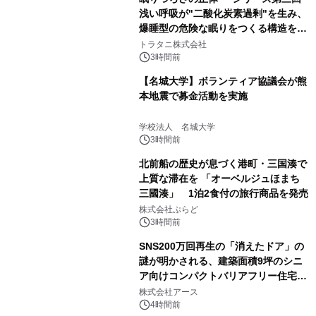
浅い呼吸が"二酸化炭素過剰"を生み、
爆睡型の危険な眠りをつくる構造を解
説
トラタニ株式会社
3時間前
【名城大学】ボランティア協議会が熊
本地震で募金活動を実施
学校法人 名城大学
3時間前
北前船の歴史が息づく港町・三国湊で
上質な滞在を 「オーベルジュほまち
三國湊」 1泊2食付の旅行商品を発売
株式会社ぷらど
3時間前
SNS200万回再生の「消えたドア」の
謎が明かされる、建築面積9坪のシニ
ア向けコンパクトバリアフリー住宅が
誕生
株式会社アース
4時間前