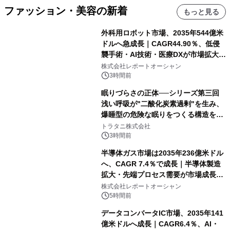
ファッション・美容の新着
もっと見る
外科用ロボット市場、2035年544億米
ドルへ急成長｜CAGR44.90％、低侵
襲手術・AI技術・医療DXが市場拡大を
牽引
株式会社レポートオーシャン
3時間前
眠りづらさの正体──シリーズ第三回
浅い呼吸が"二酸化炭素過剰"を生み、
爆睡型の危険な眠りをつくる構造を解
説
トラタニ株式会社
3時間前
半導体ガス市場は2035年236億米ドル
へ、CAGR 7.4％で成長｜半導体製造
拡大・先端プロセス需要が市場成長を
加速
株式会社レポートオーシャン
5時間前
データコンバータIC市場、2035年141
億米ドルへ成長｜CAGR6.4％、AI・