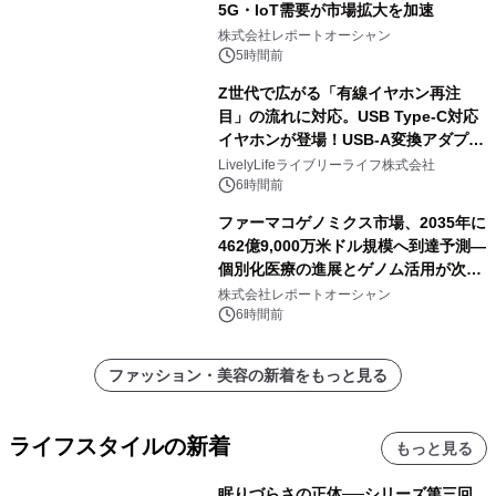
5G・IoT需要が市場拡大を加速
株式会社レポートオーシャン
5時間前
Z世代で広がる「有線イヤホン再注
目」の流れに対応。USB Type-C対応
イヤホンが登場！USB-A変換アダプタ
ー付きでスマホからパソコンまで幅広
LivelyLifeライブリーライフ株式会社
く活用可能
6時間前
ファーマコゲノミクス市場、2035年に
462億9,000万米ドル規模へ到達予測―
個別化医療の進展とゲノム活用が次世
代ヘルスケア投資を加速
株式会社レポートオーシャン
6時間前
ファッション・美容の新着をもっと見る
ライフスタイルの新着
もっと見る
眠りづらさの正体──シリーズ第三回