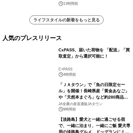
13時間前
ライフスタイルの新着をもっと見る
人気のプレスリリース
CxPASS、届いた荷物を 「配送」「買
取査定」から選択可能に！
1
C×PASS
4時間前
「ＪＡタウン」で「魚の日限定セー
ル」を開催！長崎県産「黄金あなご」
や「天然本まぐろ」など約280商品を
2
販売！～毎月１０日の定例企画～
JA全農の産直通販JAタウン
9時間前
【淡路島】愛犬と一緒に過ごせる宿
で、一緒に泊まり、一緒にご飯 愛犬専
用の淡路島グルメ、ドッグランにミニ