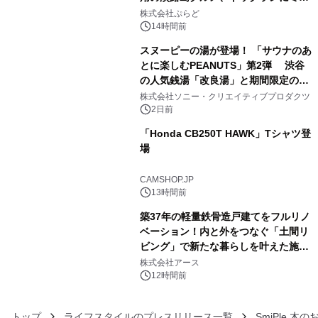
3
プール グランピングとトレーラーハウ
株式会社ぷらど
スの2施設で
14時間前
スヌーピーの湯が登場！ 「サウナのあ
とに楽しむPEANUTS」第2弾 渋谷
の人気銭湯「改良湯」と期間限定のコ
4
ラボレーション サウナイキタイコラ
株式会社ソニー・クリエイティブプロダクツ
ボグッズも発売決定！
2日前
「Honda CB250T HAWK」Tシャツ登
場
5
CAMSHOP.JP
13時間前
築37年の軽量鉄骨造戸建てをフルリノ
ベーション！内と外をつなぐ「土間リ
ビング」で新たな暮らしを叶えた施工
6
事例を株式会社アースが公開
株式会社アース
12時間前
トップ
ライフスタイルのプレスリリース一覧
SmiPle 