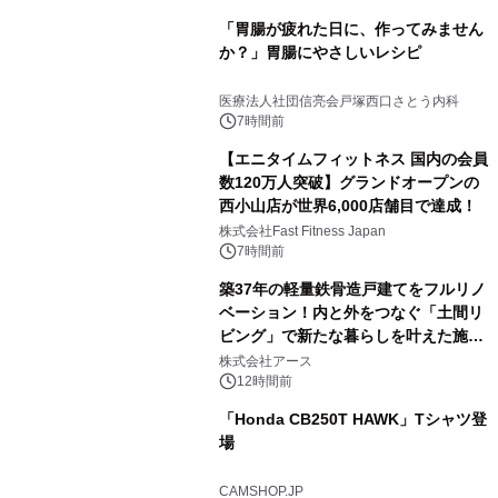
「胃腸が疲れた日に、作ってみません
か？」胃腸にやさしいレシピ
医療法人社団信亮会戸塚西口さとう内科
7時間前
【エニタイムフィットネス 国内の会員
数120万人突破】グランドオープンの
西小山店が世界6,000店舗目で達成！
株式会社Fast Fitness Japan
7時間前
築37年の軽量鉄骨造戸建てをフルリノ
ベーション！内と外をつなぐ「土間リ
ビング」で新たな暮らしを叶えた施工
事例を株式会社アースが公開
株式会社アース
12時間前
「Honda CB250T HAWK」Tシャツ登
場
CAMSHOP.JP