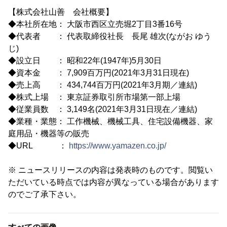
【株式会社山善 会社概要】
◆本社所在地： 大阪市西区立売堀2丁目3番16号
◆代表者 ： 代表取締役社長 長尾 雄次(ながお ゆう
じ)
◆設立日 ： 昭和22年(1947年)5月30日
◆資本金 ： 7,909百万円(2021年3月31日現在)
◆売上高 ： 434,744百万円(2021年3月期／連結)
◆株式上場 ： 東京証券取引所市場第一部上場
◆従業員数 ： 3,149名(2021年3月31日現在／連結)
◆業種・業態： 工作機械、機械工具、住宅設備機器、家
庭用品・機器等の販売
◆URL ：
https://www.yamazen.co.jp/
※ ニュースリリースの内容は発表時のものです。閲覧い
ただいている時点では内容が異なっている場合があります
のでご了承下さい。