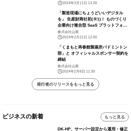
2024年12月末までオリジナルサービ
2024年3月11日 13:30
ス無料※2～
「製造現場にちょうどいいデジタル
を」 生産財商社初(※1)！ ものづくり
企業向け複合型 SaaS プラットフォー
ム -現場と(ゲンバト)ともに、- 「ゲ
株式会社山善
ンバト」2024年2月21日サービス開
2024年2月21日 12:00
始！ ～2024年12月末までオリジナ
「くまもと再春館製薬所バドミントン
ルサービス無料(※2)～
部」と オフィシャルスポンサー契約を
締結
株式会社山善
2024年2月6日 11:30
発行者のリリースをもっと見る
ビジネスの新着
もっと見る
DK-HP、サーバー設定から運用・修正