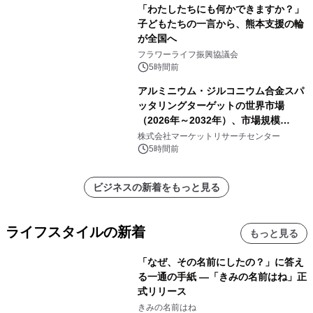
「わたしたちにも何かできますか？」
子どもたちの一言から、熊本支援の輪
が全国へ
フラワーライフ振興協議会
5時間前
アルミニウム・ジルコニウム合金スパ
ッタリングターゲットの世界市場
（2026年～2032年）、市場規模
（0.995、0.999、その他）・分析レポ
株式会社マーケットリサーチセンター
ートを発表
5時間前
ビジネスの新着をもっと見る
ライフスタイルの新着
もっと見る
「なぜ、その名前にしたの？」に答え
る一通の手紙 ―「きみの名前はね」正
式リリース
きみの名前はね