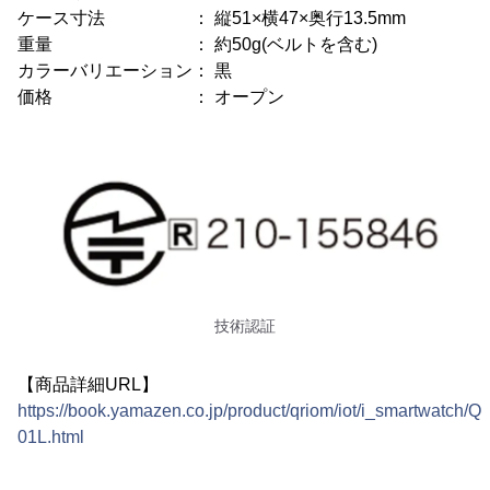
ケース寸法 ： 縦51×横47×奥行13.5mm
重量 ： 約50g(ベルトを含む)
カラーバリエーション： 黒
価格 ： オープン
技術認証
【商品詳細URL】
https://book.yamazen.co.jp/product/qriom/iot/i_smartwatch/
01L.html