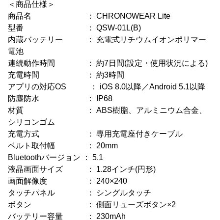
＜商品仕様＞
商品名 ： CHRONOWEAR Lite
型番 ： QSW-01L(B)
内蔵バッテリー ： 充電式リチウムイオンポリマー
電池
連続動作時間 ： 約7日間(設定・使用状況による)
充電時間 ： 約3時間
アプリの対応OS ： iOS 8.0以降／Android 5.1以降
防塵防水 ： IP68
材質 ： ABS樹脂、アルミニウム合金、
シリコンゴム
充電方式 ： 専用充電座付きケーブル
ベルト取付幅 ： 20mm
Bluetoothバージョン ： 5.1
液晶画面サイズ ： 1.28インチ(円形)
画面解像度 ： 240×240
タッチパネル ： シングルタッチ
ボタン ： 側面リューズボタン×2
バッテリー容量 ： 230mAh