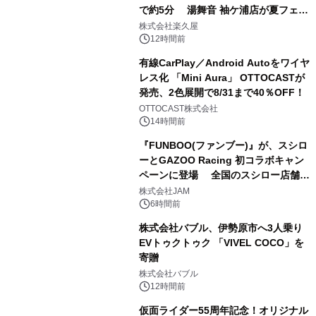
で約5分 湯舞音 袖ケ浦店が夏フェア
2
メニューを提供
株式会社楽久屋
12時間前
有線CarPlay／Android Autoをワイヤ
レス化 「Mini Aura」 OTTOCASTが
発売、2色展開で8/31まで40％OFF！
3
OTTOCAST株式会社
14時間前
『FUNBOO(ファンブー)』が、スシロ
ーとGAZOO Racing 初コラボキャン
ペーンに登場 全国のスシロー店舗で
4
GR 4車種の FUNBOO(ミニカー)付き
株式会社JAM
メニューが展開されます
6時間前
株式会社バブル、伊勢原市へ3人乗り
EVトゥクトゥク 「VIVEL COCO」を
寄贈
5
株式会社バブル
12時間前
仮面ライダー55周年記念！オリジナル