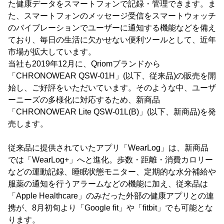
た健康データをスマートフォンで記録・管理できます。ま
た、スマートフォンのメッセージ受信をスマートウォッチ
のバイブレーションでユーザーに通知する機能などを備え
ており、毎日の生活に欠かせない便利ツールとして、近年
市場が拡大しています。
当社も2019年12月に、Qriomブランドから
「CHRONOWEAR QSW-01H」(以下、従来品)の販売を開
始し、ご好評をいただいています。そのような中、ユーザ
ーニーズの多様化に対応するため、新商品
「CHRONOWEAR Lite QSW-01L(B)」(以下、新商品)を発
売します。
従来品に提供されていたアプリ「WearLog」は、新商品
では「WearLog+」へと進化。歩数・距離・消費カロリー
などの運動記録、睡眠状態モニター、定期的な水分補給や
服薬の通知を行うアラームなどの機能に加え、従来品は
「Apple Healthcare」のみだった外部の健康アプリとの連
携が、8月初旬より「Google fit」や「fitbit」でも可能とな
ります。