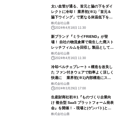
太い血管が通る、首元と脇の下をダイ
レクトに冷却！ 業界初(※1)「首元＆
脇下ウイング」で更なる体温低下を実
現 水冷服「DIRECT COOL
株式会社山善
PREMIUM」 2024年4月19日より順
2024年4月18日 11:30
次販売
新ブランド『ミライFRIEND』が登
場！ 自社の物流倉庫で発生した廃スト
レッチフィルムを回収し 製品として再
利用する 「再生ストレッチフィルム」
株式会社山善
(2024年5月上旬)と、 パルプ原料を使
2024年4月16日 11:30
用した「生分解梱包テープ」 (2024年
冷却ペルチェプレート＋構造を改良し
5月中旬)を順次発売！
た ファン付きウェアで効率よく涼しく
快適に 業界初(※1)内部構造にスト
レッチ性の生地を採用し、 冷却面の密
株式会社山善
着・排熱もできる 「ペルチェ搭載ファ
2024年3月29日 17:00
ン付きウェア KF2SV2＋P」を新発売
生産財商社初※1『ものづくり企業向
け 複合型 SaaS プラットフォーム発表
会』を開催！ - 現場と(ゲンバト)とも
に、-「ゲンバト」サービス開始 ～
株式会社山善