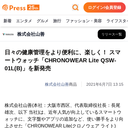
ログイン/会員登録
新着
エンタメ
グルメ
旅行
ファッション・美容
ライフスタ
株式会社山善
リリース一覧
日々の健康管理をより便利に、楽しく！ スマ
ートウォッチ「CHRONOWEAR Lite QSW-
01L(B)」を新発売
株式会社山善
商品
2021年6月7日 13:15
株式会社山善(本社：大阪市西区、代表取締役社長：長尾
雄次、以下 当社)は、近年人気が向上しているスマートウ
ォッチに、文字盤やアプリの追加など、使い勝手をより向
上させた「CHRONOWEAR Lite(クロノウェア ライト)