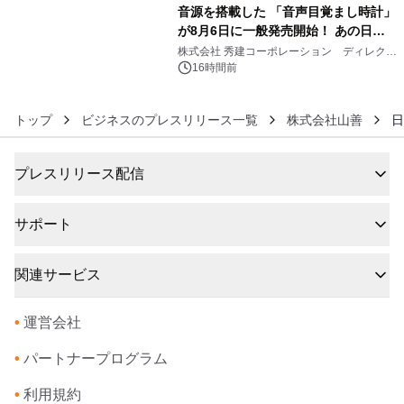
音源を搭載した 「音声目覚まし時計」
が8月6日に一般発売開始！ あの日の
6
大興奮が今甦る
株式会社 秀建コーポレーション ディレクト
アートギャラリー
16時間前
トップ
ビジネスのプレスリリース一覧
株式会社山善
日
プレスリリース配信
サポート
関連サービス
•
運営会社
•
パートナープログラム
•
利用規約