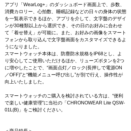
アプリ「WearLog+」のダッシュボード画面上で、歩数、
消費カロリー、心拍数、睡眠記録などの日々の身体の状態
を一覧表示できるほか、アプリを介して、文字盤のデザイ
ンが30種類以上から選択でき、その日のお好みに合わせ
て「着せ替え」が可能に。また、お好みの画像をスマート
フォンから取り込んで文字盤画面をカスタマイズできるよ
うになりました。
スマートウォッチ本体は、防塵防水規格をIP68とし、よ
り安心してご使用いただけるほか、リューズボタンを2つ
に増やしたことで、“画面点灯／ロック(長押しで電源ON
／OFF)”と“機能メニュー呼び出し”が別で行え、操作性が
向上いたしました。
スマートウォッチのご購入を検討されている方は、“便利
で楽しい健康管理”に当社の「CHRONOWEAR Lite QSW-
01L(B)」をご検討ください。
＜商品特長＞