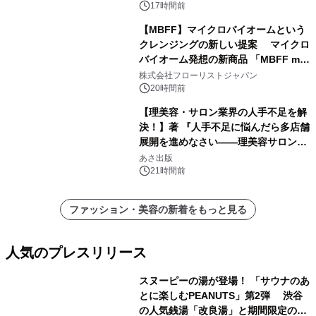
17時間前
【MBFF】マイクロバイオームという
クレンジングの新しい提案 マイクロ
バイオーム発想の新商品 「MBFF mb
クレンジングPRO」を2026年8月6日
株式会社フローリストジャパン
発売
20時間前
【理美容・サロン業界の人手不足を解
決！】著 『人手不足に悩んだら多店舗
展開を進めなさい――理美容サロン
「多店舗展開」の教科書』2026年8月
あさ出版
24日（月）発売
21時間前
ファッション・美容の新着をもっと見る
人気のプレスリリース
スヌーピーの湯が登場！ 「サウナのあ
とに楽しむPEANUTS」第2弾 渋谷
の人気銭湯「改良湯」と期間限定のコ