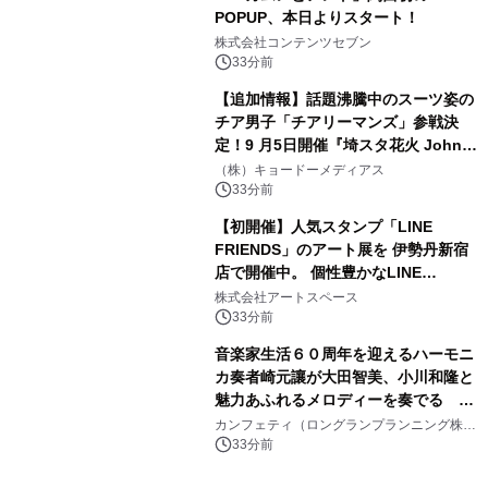
POPUP、本日よりスタート！
株式会社コンテンツセブン
33分前
【追加情報】話題沸騰中のスーツ姿の
チア男子「チアリーマンズ」参戦決
定！9 月5日開催『埼スタ花火 John
Williams Fireworks 2026』を大迫力
（株）キョードーメディアス
のパフォーマンスで熱く盛り上げる！
33分前
【初開催】人気スタンプ「LINE
FRIENDS」のアート展を 伊勢丹新宿
店で開催中。 個性豊かなLINE
FRIENDSの仲間たちが インテリアア
株式会社アートスペース
ートとして新たな魅力を発信。
33分前
音楽家生活６０周年を迎えるハーモニ
カ奏者崎元讓が大田智美、小川和隆と
魅力あふれるメロディーを奏でる
『ファンタスティック・トリオⅢ』チ
カンフェティ（ロングランプランニング株式
会社）
ケット8月24日(月)～発売開始！
33分前