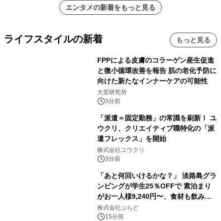
エンタメの新着をもっと見る
ライフスタイルの新着
もっと見る
FPPによる皮膚のコラーゲン産生促進
と微小循環改善を報告 肌の老化予防に
向けた新たなインナーケアの可能性
大里研究所
3分前
「派遣＝固定勤務」の常識を刷新！ ユ
ウクリ、クリエイティブ職特化の「派
遣フレックス」を開始
株式会社ユウクリ
3分前
「あと何回いけるかな？」 淡路島グラ
ンピングが学生25％OFFで 素泊まり
がお一人様9,240円〜、食材も飲み物
も持ち込み自由 「グランピングリゾー
株式会社ぷらど
ト Awaji」9月30日までの平日限定
15分前