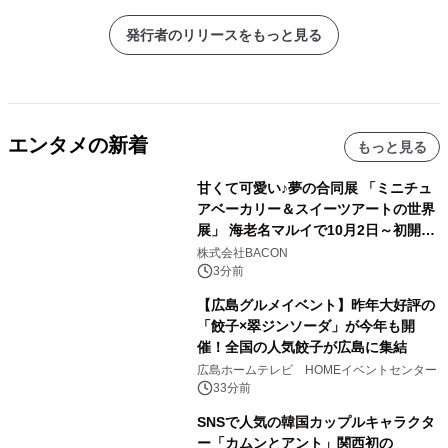
発行者のリリースをもっと見る
エンタメの新着
もっと見る
甘くて可愛い♪夢の合同展 「ミニチュ
アベーカリー＆スイーツアートの世界
展」 海老名マルイで10月2日～初開
催！
株式会社BACON
3分前
【広島グルメイベント】昨年大好評の
「餃子×翠ジンソーダ」が今年も開
催！全国の人気餃子が広島に集結
広島ホームテレビ HOMEイベントセンター
33分前
SNSで人気の韓国カップルキャラクタ
ー「カムンとアント」関西初の