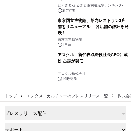
4
とくさと-ふるさと納税還元率ランキング-
2時間前
東京国立博物館、館内レストラン3店
舗をリニューアル 各店舗の詳細を発
表！
5
東京国立博物館
1日前
アスクル、新代表取締役社長CEOに成
松 岳志が就任
6
アスクル株式会社
19時間前
トップ
エンタメ・カルチャーのプレスリリース一覧
株式会
プレスリリース配信
サポート