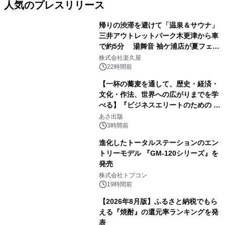
人気のプレスリリース
帰りの渋滞を避けて「温泉＆サウナ」
三井アウトレットパーク木更津から車
で約5分 湯舞音 袖ケ浦店が夏フェア
1
メニューを提供
株式会社楽久屋
22時間前
【一杯の蕎麦を通して、歴史・経済・
文化・作法、世界への広がりまでを学
べる】『ビジネスエリートのための 教
2
養としての蕎麦』2026年8月25日
あさ出版
（火）発売
3時間前
進化したトータルステーションのエン
トリーモデル 『GM-120シリーズ』を
発売
3
株式会社トプコン
19時間前
【2026年8月版】ふるさと納税でもら
える『焼酎』の還元率ランキングを発
表