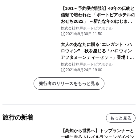
【10/1～予約受付開始】40年の伝統と
信頼で培われた 「ポートピアホテルの
おせち2022」 ～新たな年のはじまり
を大切な方と縁起良く～
株式会社神戸ポートピアホテル
2021年9月30日 11:50
大人のあなたに贈る”エレガント・ハ
ロウィン” 秋を感じる「ハロウィン
アフタヌーンティーセット」登場！
【ポートピアホテル】
株式会社神戸ポートピアホテル
2021年9月24日 19:00
発行者のリリースをもっと見る
旅行の新着
もっと見る
【高知から世界へ】トップランナーと
一緒に走るトレイルランニングイベン