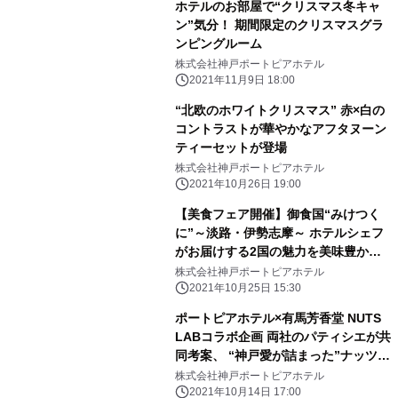
ホテルのお部屋で“クリスマス冬キャ
ン”気分！ 期間限定のクリスマスグラ
ンピングルーム
株式会社神戸ポートピアホテル
2021年11月9日 18:00
“北欧のホワイトクリスマス” 赤×白の
コントラストが華やかなアフタヌーン
ティーセットが登場
株式会社神戸ポートピアホテル
2021年10月26日 19:00
【美食フェア開催】御食国“みけつく
に”～淡路・伊勢志摩～ ホテルシェフ
がお届けする2国の魅力を美味豊かな
馳走に
株式会社神戸ポートピアホテル
2021年10月25日 15:30
ポートピアホテル×有馬芳香堂 NUTS
LABコラボ企画 両社のパティシエが共
同考案、 “神戸愛が詰まった”ナッツス
イーツを期間限定販売！！
株式会社神戸ポートピアホテル
2021年10月14日 17:00