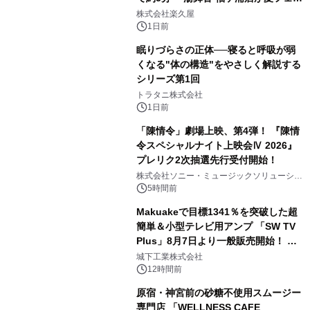
2
メニューを提供
株式会社楽久屋
1日前
眠りづらさの正体──寝ると呼吸が弱
くなる"体の構造"をやさしく解説する
シリーズ第1回
3
トラタニ株式会社
1日前
「陳情令」劇場上映、第4弾！ 『陳情
令スペシャルナイト上映会Ⅳ 2026』
プレリク2次抽選先行受付開始！
4
株式会社ソニー・ミュージックソリューショ
ンズ
5時間前
Makuakeで目標1341％を突破した超
簡単＆小型テレビ用アンプ 「SW TV
Plus」8月7日より一般販売開始！ ケ
5
ーブル1本つなぐだけ、テレビの音が
城下工業株式会社
ぐっと豊かに
12時間前
原宿・神宮前の砂糖不使用スムージー
専門店 「WELLNESS CAFE