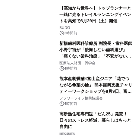
【高知から世界へ】トップランナーと
一緒に走るトレイルランニングイベン
トを高知で8月29日（土）開催
BUDO
2時間前
新橋歯科医科診療所 副院長・歯科医師
小野宇宙が「後悔しない歯科選び」
「痛くない歯科治療」「不安がない治
療計画」をテーマに専門監修
医療法人財団 興学会
4時間前
熊本産胡蝶蘭×富山産ジニア「花でつ
ながる希望の輪」 熊本復興支援チャリ
ティーワークショップを8月9日、富
山・射水で開催
フラワーライフ振興協議会
4時間前
高断熱住宅専門誌「だん25」発売！
日々のストレス軽減、暮らしはもっと
自由に
jimosumu