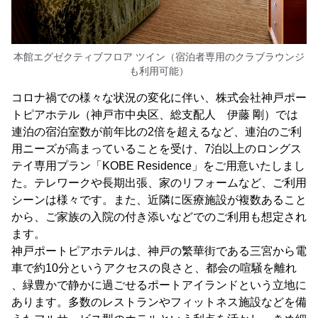
本館エグゼクティブフロア ツイン（宿泊者専用のクラブラウンジ
も利用可能）
コロナ禍での様々な状況の変化に伴い、株式会社神戸ポー
トピアホテル（神戸市中央区、総支配人 伊藤 剛）では
連泊の宿泊室数が前年比の2倍を超えるなど、連泊のご利
用ニーズが高まっていることを受け、7泊以上のロングス
テイ専用プラン「KOBE Residence」をご用意いたしまし
た。テレワークや長期出張、家のリフォームなど、ご利用
シーンは様々です。また、近隣に医療施設が複数あること
から、ご家族の入院の付き添いなどでのご利用も想定され
ます。
神戸ポートピアホテルは、神戸の繁華街である三宮から電
車で約10分というアクセスの良さと、都会の喧騒を離れ
、緑豊かで静かに過ごせるポートアイランドという立地に
あります。多数のレストランやフィットネス施設などを備