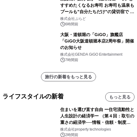
すすめたくなるお寿司 お寿司も温泉も
プールも"自分たちだけ"の貸切宿で 1
日1組限定「岩屋温泉 絵島別庭 海と
株式会社ぷらど
森」の握り寿司プラン
6時間前
大阪・道頓堀の「GiGO」旗艦店
「GiGO大阪道頓堀本店2周年祭」開催
のお知らせ
株式会社GENDA GiGO Entertainment
7時間前
旅行の新着をもっと見る
ライフスタイルの新着
もっと見る
住まいを選び直す自由 ー住宅流動性と
人生設計の経済学ー （第４回：取引の
重さの経済学──情報・信頼・制度を
PropTechはどう組み替えるか）｜
株式会社property technologies
PropTech-Lab
2時間前