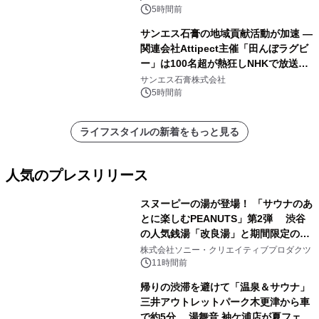
5時間前
サンエス石膏の地域貢献活動が加速 ―
関連会社Attipect主催「田んぼラグビ
ー」は100名超が熱狂しNHKで放送さ
れました。
サンエス石膏株式会社
5時間前
ライフスタイルの新着をもっと見る
人気のプレスリリース
スヌーピーの湯が登場！ 「サウナのあ
とに楽しむPEANUTS」第2弾 渋谷
の人気銭湯「改良湯」と期間限定のコ
1
ラボレーション サウナイキタイコラ
株式会社ソニー・クリエイティブプロダクツ
ボグッズも発売決定！
11時間前
帰りの渋滞を避けて「温泉＆サウナ」
三井アウトレットパーク木更津から車
で約5分 湯舞音 袖ケ浦店が夏フェア