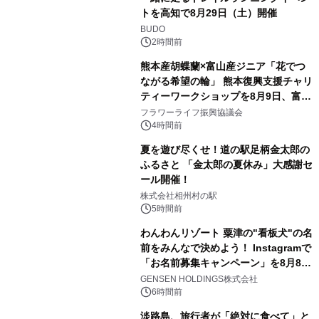
トを高知で8月29日（土）開催
BUDO
2時間前
熊本産胡蝶蘭×富山産ジニア「花でつ
ながる希望の輪」 熊本復興支援チャリ
ティーワークショップを8月9日、富
山・射水で開催
フラワーライフ振興協議会
4時間前
夏を遊び尽くせ！道の駅足柄金太郎の
ふるさと 「金太郎の夏休み」大感謝セ
ール開催！
株式会社相州村の駅
5時間前
わんわんリゾート 粟津の"看板犬"の名
前をみんなで決めよう！ Instagramで
「お名前募集キャンペーン」を8月8日
(土)より開催
GENSEN HOLDINGS株式会社
6時間前
淡路島、旅行者が「絶対に食べて」と