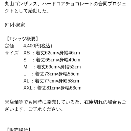
丸山ゴンザレス、ハードコアチョコレートの合同プロジェ
クトとして始動した。
(C)小泉家
【Tシャツ概要】
定価 ：4,400円(税込)
サイズ：XS ：着丈62cm×身幅46cm
S ：着丈65cm×身幅49cm
M ：着丈69cm×身幅52cm
L ：着丈73cm×身幅55cm
XL ：着丈77cm×身幅58cm
XXL：着丈81cm×身幅63cm
※店舗等でも同時に発売している為、在庫切れの場合もご
ざいます。ご了承ください。
【販売場所】