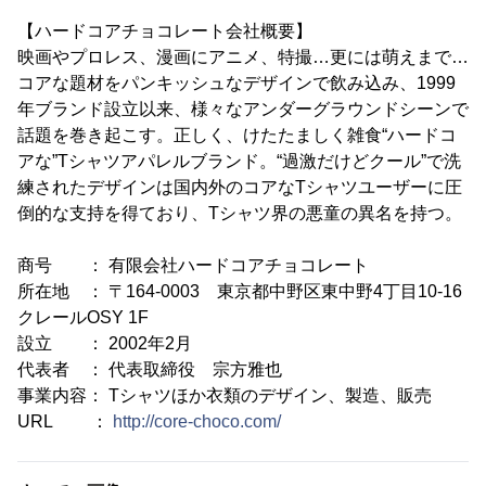
【ハードコアチョコレート会社概要】
映画やプロレス、漫画にアニメ、特撮…更には萌えまで…
コアな題材をパンキッシュなデザインで飲み込み、1999
年ブランド設立以来、様々なアンダーグラウンドシーンで
話題を巻き起こす。正しく、けたたましく雑食“ハードコ
アな”Tシャツアパレルブランド。“過激だけどクール”で洗
練されたデザインは国内外のコアなTシャツユーザーに圧
倒的な支持を得ており、Tシャツ界の悪童の異名を持つ。
商号 ： 有限会社ハードコアチョコレート
所在地 ： 〒164-0003 東京都中野区東中野4丁目10-16
クレールOSY 1F
設立 ： 2002年2月
代表者 ： 代表取締役 宗方雅也
事業内容： Tシャツほか衣類のデザイン、製造、販売
URL ：
http://core-choco.com/