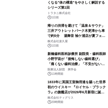
くなる"体の構造"をやさしく解説する
シリーズ第1回
2
トラタニ株式会社
1日前
帰りの渋滞を避けて「温泉＆サウナ」
三井アウトレットパーク木更津から車
で約5分 湯舞音 袖ケ浦店が夏フェア
3
メニューを提供
株式会社楽久屋
1日前
新橋歯科医科診療所 副院長・歯科医師
小野宇宙が「後悔しない歯科選び」
「痛くない歯科治療」「不安がない治
4
療計画」をテーマに専門監修
医療法人財団 興学会
11時間前
1833年に英国王室御用達を賜った世界
初のウイスキー 『ロイヤル・ブラック
ラ』の旗艦店が2026年6月新宿に誕
5
生 バカルディ ジャパンと連携した
株式会社ティグリス
没入型バー「BAR Arca」
20時間前