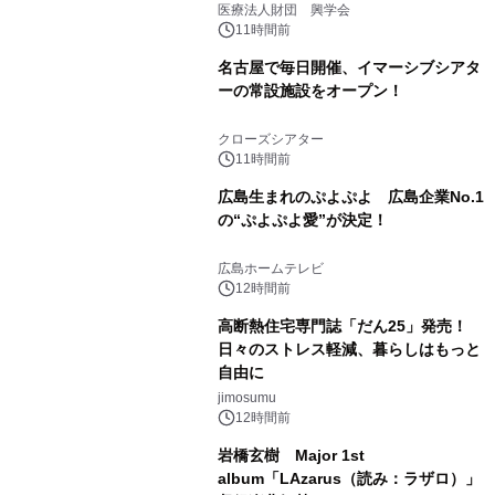
療計画」をテーマに専門監修
医療法人財団 興学会
11時間前
名古屋で毎日開催、イマーシブシアタ
ーの常設施設をオープン！
クローズシアター
11時間前
広島生まれのぷよぷよ 広島企業No.1
の“ぷよぷよ愛”が決定！
広島ホームテレビ
12時間前
高断熱住宅専門誌「だん25」発売！
日々のストレス軽減、暮らしはもっと
自由に
jimosumu
12時間前
岩橋玄樹 Major 1st
album「LAzarus（読み：ラザロ）」