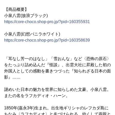
【商品概要】
小泉八雲(放浪ブラック)
https://core-choco.shop-pro.jp/?pid=160355931
小泉八雲(幻想バニラホワイト)
https://core-choco.shop-pro.jp/?pid=160358639
「耳なし芳一のはなし」「雪おんな」など〈恐怖の原石〉
をたっぷり詰め込んだ『怪談』、出雲大社に昇殿した初の
外国人としての感動を書きつづった『知られざる日本の面
影』……
謎めいた日本の魅力を世界に知らしめた文豪、小泉八雲。
またの名をラフカディオ・ハーン。
1850年(嘉永3年)生まれ。出生地ギリシャのレフカダ島に
ちなみ〈ラフカディオ〉と名づけられる。幼くして両親と