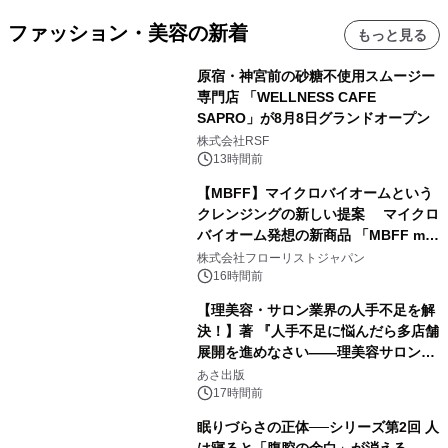
ファッション・美容の新着
もっと見る
原宿・神宮前の砂糖不使用スムージー
専門店 「WELLNESS CAFE
SAPRO」が8月8日グランドオープン
株式会社RSF
13時間前
【MBFF】マイクロバイオームという
クレンジングの新しい提案 マイクロ
バイオーム発想の新商品 「MBFF mb
クレンジングPRO」を2026年8月6日
株式会社フローリストジャパン
発売
16時間前
【理美容・サロン業界の人手不足を解
決！】著 『人手不足に悩んだら多店舗
展開を進めなさい――理美容サロン
「多店舗展開」の教科書』2026年8月
あさ出版
24日（月）発売
17時間前
眠りづらさの正体──シリーズ第2回 人