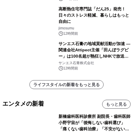
高断熱住宅専門誌「だん25」発売！
日々のストレス軽減、暮らしはもっと
自由に
jimosumu
12時間前
サンエス石膏の地域貢献活動が加速 ―
関連会社Attipect主催「田んぼラグビ
ー」は100名超が熱狂しNHKで放送さ
れました。
サンエス石膏株式会社
12時間前
ライフスタイルの新着をもっと見る
エンタメの新着
もっと見る
新橋歯科医科診療所 副院長・歯科医師
小野宇宙が「後悔しない歯科選び」
「痛くない歯科治療」「不安がない治