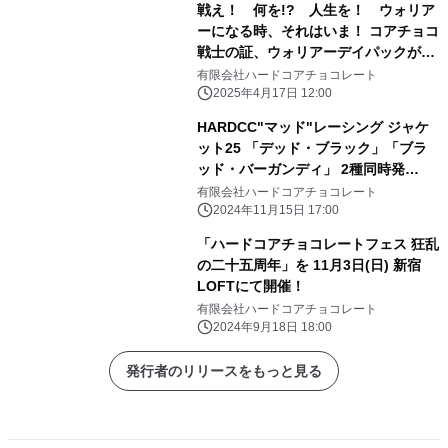
戦え！ 何を!? 人生を！ ウォリア
ーになる時、それはいま！ コアチョコ
戦士の証、ウォリアーデイパックが6
年ぶりに大登場！ HARDCCウォリア
有限会社ハードコアチョコレート
ーデイパック25が特別価格にて受注予
2025年4月17日 12:00
約受付中！ ～モデルにRaMuを起用～
HARDCC"マッド"レーシング ジャケ
ット25 「デッド・ブラック」「ブラ
ッド・バーガンディ」 2種同時発
売！ 特別価格にて受注予約受付中！
有限会社ハードコアチョコレート
2024年11月15日 17:00
「ハードコアチョコレートフェス 狂乱
の二十五周年」を 11月3日(日) 新宿
LOFTにて開催！
有限会社ハードコアチョコレート
2024年9月18日 18:00
発行者のリリースをもっと見る