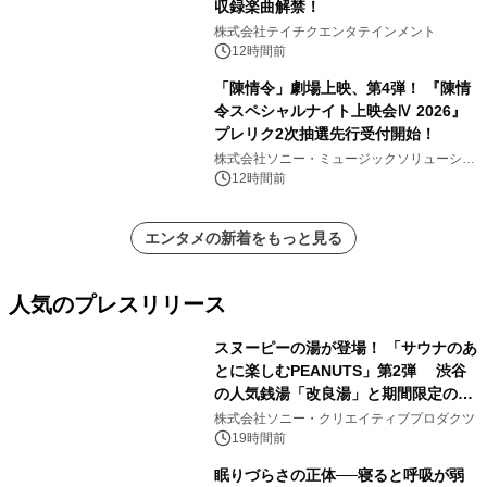
収録楽曲解禁！
株式会社テイチクエンタテインメント
12時間前
「陳情令」劇場上映、第4弾！ 『陳情
令スペシャルナイト上映会Ⅳ 2026』
プレリク2次抽選先行受付開始！
株式会社ソニー・ミュージックソリューショ
ンズ
12時間前
エンタメの新着をもっと見る
人気のプレスリリース
スヌーピーの湯が登場！ 「サウナのあ
とに楽しむPEANUTS」第2弾 渋谷
の人気銭湯「改良湯」と期間限定のコ
1
ラボレーション サウナイキタイコラ
株式会社ソニー・クリエイティブプロダクツ
ボグッズも発売決定！
19時間前
眠りづらさの正体──寝ると呼吸が弱