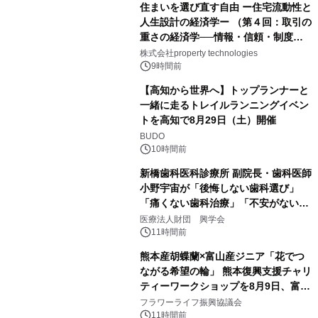
住まいを選び直す自由 ー住宅流動性と
人生設計の経済学ー （第４回：取引の
重さの経済学──情報・信頼・制度を
PropTechはどう組み替えるか）｜
株式会社property technologies
PropTech-Lab
9時間前
【高知から世界へ】トップランナーと
一緒に走るトレイルランニングイベン
トを高知で8月29日（土）開催
BUDO
10時間前
新橋歯科医科診療所 副院長・歯科医師
小野宇宙が「後悔しない歯科選び」
「痛くない歯科治療」「不安がない治
療計画」をテーマに専門監修
医療法人財団 興学会
11時間前
熊本産胡蝶蘭×富山産ジニア「花でつ
ながる希望の輪」 熊本復興支援チャリ
ティーワークショップを8月9日、富
山・射水で開催
フラワーライフ振興協議会
11時間前