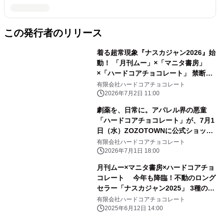
この発行者のリリース
着る超常現象『ナスカジャン2026』始
動！ 「月刊ムー」×「マニタ書房」
×「ハードコアチョコレート」 禁断の
トリプルコラボ全3種が、7月3日(金)
有限会社ハードコアチョコレート
より受注期間限定の特別価格で受付開
2026年7月2日 11:00
始！
劇薬を、日常に。アパレル界の悪童
「ハードコアチョコレート」が、7月1
日（水）ZOZOTOWNに公式ショップ
をオープン！異端児が放つ、新時代の
有限会社ハードコアチョコレート
ファッションステートメント。
2026年7月1日 18:00
月刊ムー×マニタ書房×ハードコアチョ
コレート 今年も降臨！不動のロング
セラー「ナスカジャン2025」 3種の受
注予約受付中！
有限会社ハードコアチョコレート
2025年6月12日 14:00