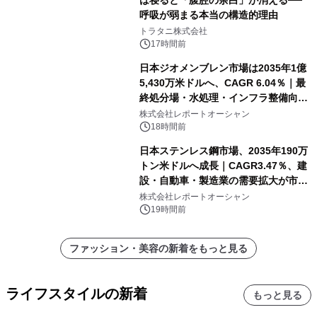
は寝ると「腹腔の余白」が消える──
呼吸が弱まる本当の構造的理由
トラタニ株式会社
17時間前
日本ジオメンブレン市場は2035年1億
5,430万米ドルへ、CAGR 6.04％｜最
終処分場・水処理・インフラ整備向け
需要拡大
株式会社レポートオーシャン
18時間前
日本ステンレス鋼市場、2035年190万
トン米ドルへ成長｜CAGR3.47％、建
設・自動車・製造業の需要拡大が市場
を牽引
株式会社レポートオーシャン
19時間前
ファッション・美容の新着をもっと見る
ライフスタイルの新着
もっと見る