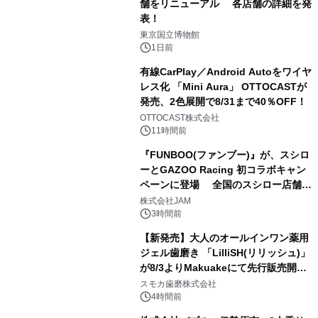
舗をリニューアル 各店舗の詳細を発
表！
1
東京国立博物館
1日前
有線CarPlay／Android Autoをワイヤ
レス化 「Mini Aura」 OTTOCASTが
発売、2色展開で8/31まで40％OFF！
2
OTTOCAST株式会社
11時間前
『FUNBOO(ファンブー)』が、スシロ
ーとGAZOO Racing 初コラボキャン
ペーンに登場 全国のスシロー店舗で
3
GR 4車種の FUNBOO(ミニカー)付き
株式会社JAM
メニューが展開されます
3時間前
【新発売】大人のオールインワン薬用
ジェル歯磨き 「LilliSH(リリッシュ)」
が8/3よりMakuakeにて先行販売開
4
始！
スモカ歯磨株式会社
4時間前