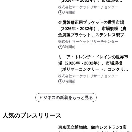
（2026年～2032年）、市場規模
（0.995、0.999、その他）・分析レポ
株式会社マーケットリサーチセンター
ートを発表
3時間前
金属製矯正用ブラケットの世界市場
（2026年～2032年）、市場規模（貴
金属製ブラケット、ステンレス製ブラ
ケット、純チタン製ブラケット）・分
株式会社マーケットリサーチセンター
析レポートを発表
3時間前
リニア・トレンチ・ドレインの世界市
場（2026年～2032年）、市場規模
（ポリマーコンクリート、コンクリー
ト、プラスチック、金属）・分析レポ
株式会社マーケットリサーチセンター
ートを発表
3時間前
ビジネスの新着をもっと見る
人気のプレスリリース
東京国立博物館、館内レストラン3店