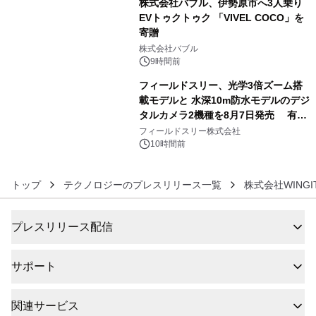
株式会社バブル、伊勢原市へ3人乗り
EVトゥクトゥク 「VIVEL COCO」を
寄贈
5
株式会社バブル
9時間前
フィールドスリー、光学3倍ズーム搭
載モデルと 水深10m防水モデルのデジ
タルカメラ2機種を8月7日発売 有効
6
約1300万画素、用途別に選べるコンデ
フィールドスリー株式会社
ジ新登場
10時間前
トップ
テクノロジーのプレスリリース一覧
株式会社WINGI
プレスリリース配信
サポート
関連サービス