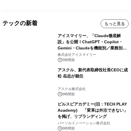
テックの新着
もっと見る
アイスマイリー、「Claude徹底解
説」を公開！ChatGPT・Copilot・
Gemini・Claudeを機能別／業務別に
比較―自社に合う生成AIの選び方がわ
株式会社アイスマイリー
かる実践ガイド
5時間前
アスクル、新代表取締役社長CEOに成
松 岳志が就任
アスクル株式会社
6時間前
ビルスピアカデミー(旧：TECH PLAY
Academy) 「変革は外注できない」
を掲げ、リブランディング
パーソルイノベーション株式会社
6時間前