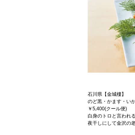
石川県【金城樓】
のど黒・かます・い
￥5,400(クール便)
白身のトロと言われ
夜干しにして金沢の