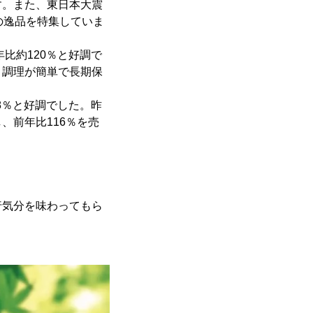
す。また、東日本大震
の逸品を特集していま
比約120％と好調で
、調理が簡単で長期保
8％と好調でした。昨
、前年比116％を売
行気分を味わってもら