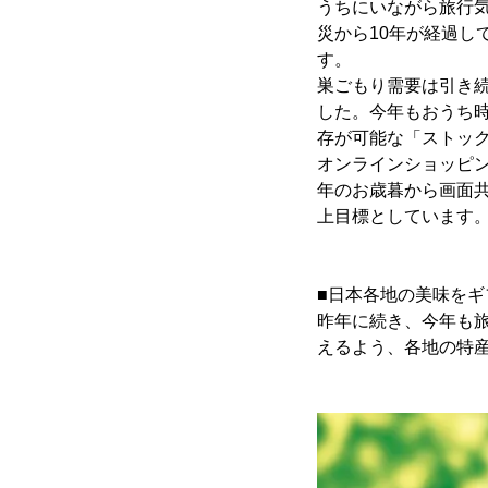
うちにいながら旅行
災から10年が経過
す。
巣ごもり需要は引き続
した。今年もおうち
存が可能な「ストッ
オンラインショッピン
年のお歳暮から画面共
上目標としています
■日本各地の美味を
昨年に続き、今年も
えるよう、各地の特