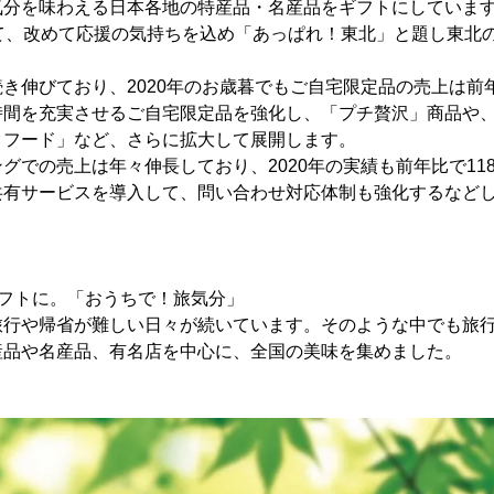
気分を味わえる日本各地の特産品・名産品をギフトにしていま
して、改めて応援の気持ちを込め「あっぱれ！東北」と題し東北
き伸びており、2020年のお歳暮でもご自宅限定品の売上は前年
時間を充実させるご自宅限定品を強化し、「プチ贅沢」商品や
クフード」など、さらに拡大して展開します。
グでの売上は年々伸長しており、2020年の実績も前年比で11
有サービスを導入して、問い合わせ対応体制も強化するなどし
。
ギフトに。「おうちで！旅気分」
旅行や帰省が難しい日々が続いています。そのような中でも旅
産品や名産品、有名店を中心に、全国の美味を集めました。