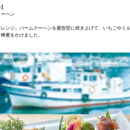
ル】
クーヘン
アレンジ。バームクーヘンを蜜壺型に焼き上げて、いちごやミ
、蜂蜜をかけました。