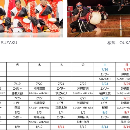
SUZAKU
桜輝～OUK