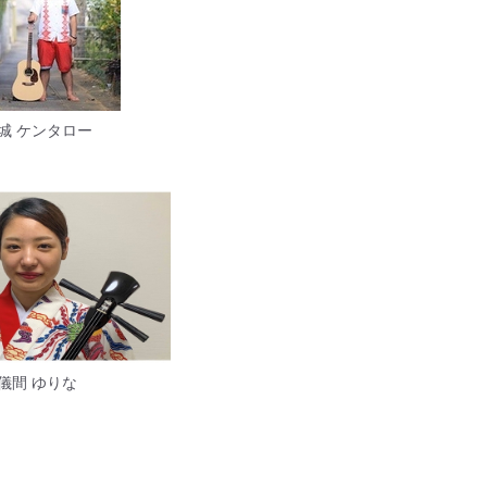
城 ケンタロー
儀間 ゆりな