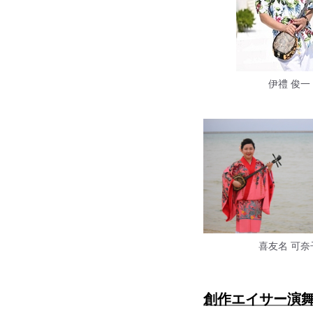
伊禮 俊一
喜友名 可奈
創作エイサー演