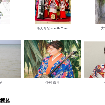
ちんちな～ with Yoko
大
子
仲村 奈月
舞団体