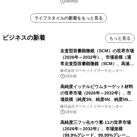
苑 別邸ふうか」ー
4時間前
ライフスタイルの新着をもっと見る
ビジネスの新着
もっと見る
走査型容量顕微鏡（SCM）の世界市場
（2026年～2032年）、市場規模（通
常走査型容量顕微鏡（SCM）、高速走
査型容量顕微鏡（SCM））・分析レポ
株式会社マーケットリサーチセンター
ートを発表
18分前
高純度イッテルビウムターゲット材料
の世界市場（2026年～2032年）、市
場規模（純度3N、純度4N、純度5N、
その他）・分析レポートを発表
株式会社マーケットリサーチセンター
18分前
高純度三フッ化ホウ素-11の世界市場
（2026年～2032年）、市場規模
（99.9%グレード、99.99%グレー