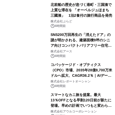
北前船の歴史が息づく港町・三国湊で
上質な滞在を 「オーベルジュほまち
三國湊」 1泊2食付の旅行商品を発売
株式会社ぷらど
4時間前
SNS200万回再生の「消えたドア」の
謎が明かされる、建築面積9坪のシニ
ア向けコンパクトバリアフリー住宅が
誕生
株式会社アース
4時間前
コパッケージド・オプティクス
（CPO）市場、2035年28億8,700万米
ドルへ拡大、CAGR36.2％｜AIデータ
センター・高速光通信需要が成長を加
株式会社レポートオーシャン
速
4時間前
スマートなカニ旅を提案。最大
13％OFFとなる早割120日前が新たに
登場。早めの計画でいつもと変わらぬ
大人の冬旅を。ー夕日ヶ浦温泉「佳松
株式会社アウルコーポレーション