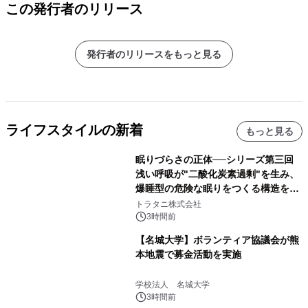
この発行者のリリース
発行者のリリースをもっと見る
ライフスタイルの新着
もっと見る
眠りづらさの正体──シリーズ第三回
浅い呼吸が"二酸化炭素過剰"を生み、
爆睡型の危険な眠りをつくる構造を解
説
トラタニ株式会社
3時間前
【名城大学】ボランティア協議会が熊
本地震で募金活動を実施
学校法人 名城大学
3時間前