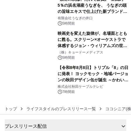
5％の浜名湖産うなぎを、 うなぎの頭
の旨味エキスで仕上げた新ブランド
4
「井口の誉」誕生
有限会社うなぎの井口
5時間前
映画史を変えた旋律が、名場面ととも
に甦る。スクリーン×オーケストラで
体感するジョン・ウィリアムズの世
5
界。ジョン・ウィリアムズ：シネマ・
（株）キョードーメディアス
スペクタキュラー・コンサート 開催決
5時間前
定！
【令和8年8月8日】トリプル「8」の日
に発表！ ヨックモック・地域バージョ
ンの秋田デザイン缶が誕生 ～かわいい
6
秋田犬の子犬と秋田の四季と名所を巡
株式会社秋田ケーブルテレビ
るパッケージ～ 9月1日(火)秋田県内で
7時間前
販売開始
トップ
ライフスタイルのプレスリリース一覧
ココシニア(
プレスリリース配信