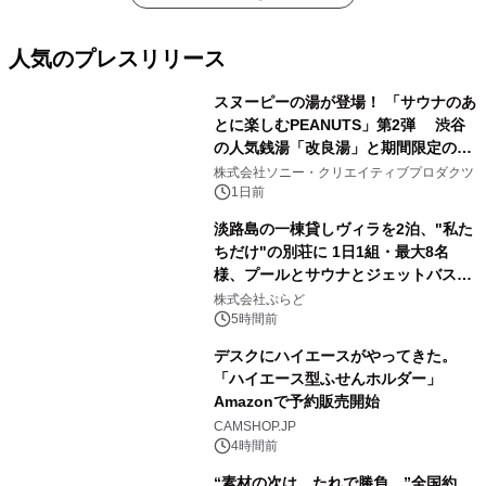
人気のプレスリリース
スヌーピーの湯が登場！ 「サウナのあ
とに楽しむPEANUTS」第2弾 渋谷
の人気銭湯「改良湯」と期間限定のコ
1
ラボレーション サウナイキタイコラ
株式会社ソニー・クリエイティブプロダクツ
ボグッズも発売決定！
1日前
淡路島の一棟貸しヴィラを2泊、"私た
ちだけ"の別荘に 1日1組・最大8名
様、プールとサウナとジェットバス付
2
きで Villa Mon Temps AWAJIの連泊
株式会社ぷらど
素泊りプラン
5時間前
デスクにハイエースがやってきた。
「ハイエース型ふせんホルダー」
Amazonで予約販売開始
3
CAMSHOP.JP
4時間前
“素材の次は、たれで勝負。”全国約