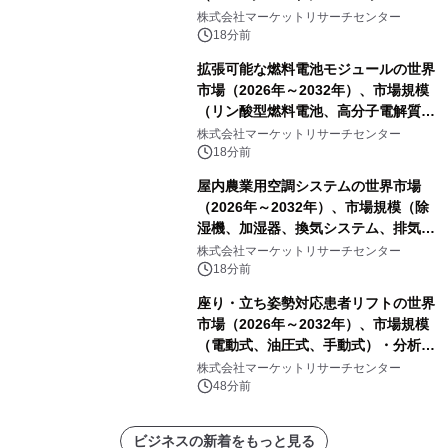
ド）・分析レポートを発表
株式会社マーケットリサーチセンター
18分前
拡張可能な燃料電池モジュールの世界
市場（2026年～2032年）、市場規模
（リン酸型燃料電池、高分子電解質膜
型燃料電池）・分析レポートを発表
株式会社マーケットリサーチセンター
18分前
屋内農業用空調システムの世界市場
（2026年～2032年）、市場規模（除
湿機、加湿器、換気システム、排気フ
ァン、空気循環システム）・分析レポ
株式会社マーケットリサーチセンター
ートを発表
18分前
座り・立ち姿勢対応患者リフトの世界
市場（2026年～2032年）、市場規模
（電動式、油圧式、手動式）・分析レ
ポートを発表
株式会社マーケットリサーチセンター
48分前
ビジネスの新着をもっと見る