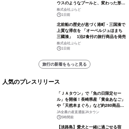
ウスのようなプールと、変わった形の
サウナも 「THE BOXY AWAJI」のお
株式会社ぷらど
得な素泊まり連泊プランで
1日前
北前船の歴史が息づく港町・三国湊で
上質な滞在を 「オーベルジュほまち
三國湊」 1泊2食付の旅行商品を発売
株式会社ぷらど
1日前
旅行の新着をもっと見る
人気のプレスリリース
「ＪＡタウン」で「魚の日限定セー
ル」を開催！長崎県産「黄金あなご」
や「天然本まぐろ」など約280商品を
1
販売！～毎月１０日の定例企画～
JA全農の産直通販JAタウン
5時間前
【淡路島】愛犬と一緒に過ごせる宿