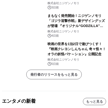
催決定！ ～いたずらモンスターたちが
株式会社ニジゲンノモリ
やってきた！？～
3日前
まもなく発売開始！ニジゲンノモリ
「ゴジラ迎撃作戦」新デザイングッズ
が登場 『オリジナル“GODZILLA”フ
ィギュア付きプレミアムチケット』 8
株式会社ニジゲンノモリ
月8日（土）より新登場！
4日前
映画の世界を1泊2日で遊びつくす！
『映画クレヨンしんちゃん 奇々怪々！
オラの妖怪バケ～ション』公開記念
株式会社ニジゲンノモリ
5日前
発行者のリリースをもっと見る
エンタメの新着
もっと見る