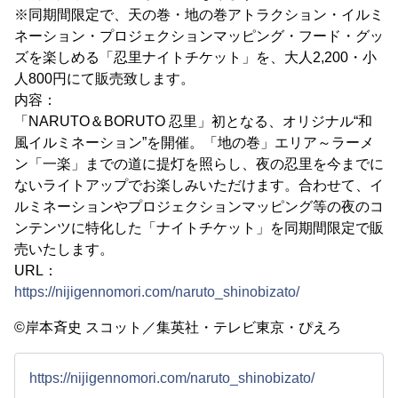
※同期間限定で、天の巻・地の巻アトラクション・イルミ
ネーション・プロジェクションマッピング・フード・グッ
ズを楽しめる「忍里ナイトチケット」を、大人2,200・小
人800円にて販売致します。
内容：
「NARUTO＆BORUTO 忍里」初となる、オリジナル“和
風イルミネーション”を開催。「地の巻」エリア～ラーメ
ン「一楽」までの道に提灯を照らし、夜の忍里を今までに
ないライトアップでお楽しみいただけます。合わせて、イ
ルミネーションやプロジェクションマッピング等の夜のコ
ンテンツに特化した「ナイトチケット」を同期間限定で販
売いたします。
URL：
https://nijigennomori.com/naruto_shinobizato/
©岸本斉史 スコット／集英社・テレビ東京・ぴえろ
https://nijigennomori.com/naruto_shinobizato/