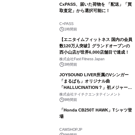
CxPASS、届いた荷物を 「配送」「買
取査定」から選択可能に！
C×PASS
1時間前
【エニタイムフィットネス 国内の会員
数120万人突破】グランドオープンの
西小山店が世界6,000店舗目で達成！
株式会社Fast Fitness Japan
3時間前
JOYSOUND LIVER所属のVシンガー
「まるぱも」オリジナル曲
「HALLUCINATION？」初メジャー配
信リリース決定！
株式会社テイチクエンタテインメント
9時間前
「Honda CB250T HAWK」Tシャツ登
場
CAMSHOP.JP