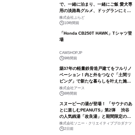
で、一緒に泊まり、一緒にご飯 愛犬専
用の淡路島グルメ、ドッグランにミニ
2
プール グランピングとトレーラーハウ
株式会社ぷらど
スの2施設で
10時間前
「Honda CB250T HAWK」Tシャツ登
場
3
CAMSHOP.JP
9時間前
築37年の軽量鉄骨造戸建てをフルリノ
ベーション！内と外をつなぐ「土間リ
ビング」で新たな暮らしを叶えた施工
4
事例を株式会社アースが公開
株式会社アース
8時間前
スヌーピーの湯が登場！ 「サウナのあ
とに楽しむPEANUTS」第2弾 渋谷
の人気銭湯「改良湯」と期間限定のコ
5
ラボレーション サウナイキタイコラ
株式会社ソニー・クリエイティブプロダクツ
ボグッズも発売決定！
2日前