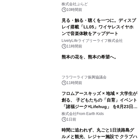
プール グランピングとトレーラーハウ
株式会社ぷらど
スの2施設で
10時間前
見る・触る・聴くを一つに。ディスプ
レイ搭載「LL05」ワイヤレスイヤホ
ンで音楽体験をアップデート
LivelyLifeライブリーライフ株式会社
11時間前
熊本の花を、熊本の希望へ。
フラワーライフ振興協議会
11時間前
フロムアースキッズ × 地域 × 大学生が
創る、 子どもたちの「自育」イベント
「諸福ジーク×Lifehug」 を8月23日
(日)開催
株式会社From Earth Kids
1日前
時間に追われず、丸ごと1日淡路島グ
ルメと観光、レジャー施設で クラブハ