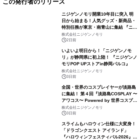
この発行者のリリース
ニジゲンノモリ開業10年目に突入 明
日から始まる！人気グッズ・新商品・
特別任務が東京・南青山に集結 『ニジ
ゲンノモリ POPUPストア in Annex
株式会社ニジゲンノモリ
Aoyama』
2日前
いよいよ明日から！「ニジゲンノモ
リ」が静岡県に初上陸！ 『ニジゲンノ
モリPOP UPストアin静岡パルコ』
株式会社ニジゲンノモリ
3日前
全国・世界のコスプレイヤーが淡路島
に集結！ 第４回『淡路島COSPLAY 〜
アワコス〜 Powered by 世界コスプレ
サミット』 2026年10月12日（月・
株式会社ニジゲンノモリ
祝）開催決定！
3日前
スライムもハロウィン仕様に大変身！
「ドラゴンクエスト アイランド」
『ハロウィンフェスティバル2026』開